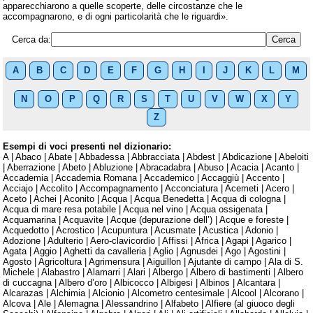
apparecchiarono a quelle scoperte, delle circostanze che le
accompagnarono, e di ogni particolarità che le riguardi».
Cerca da:
A
B
C
D
E
F
G
H
I
J
K
L
M
N
O
P
Q
R
S
T
U
V
W
X
Y
Z
Esempi di voci presenti nel dizionario:
A | Abaco | Abate | Abbadessa | Abbracciata | Abdest | Abdicazione | Abeloiti
| Aberrazione | Abeto | Abluzione | Abracadabra | Abuso | Acacia | Acanto |
Accademia | Accademia Romana | Accademico | Accaggiù | Accento |
Acciajo | Accolito | Accompagnamento | Acconciatura | Acemeti | Acero |
Aceto | Achei | Aconito | Acqua | Acqua Benedetta | Acqua di cologna |
Acqua di mare resa potabile | Acqua nel vino | Acqua ossigenata |
Acquamarina | Acquavite | Acque (depurazione dell’) | Acque e foreste |
Acquedotto | Acrostico | Acupuntura | Acusmate | Acustica | Adonio |
Adozione | Adulterio | Aero-clavicordio | Affissi | Africa | Agapi | Agarico |
Agata | Aggio | Aghetti da cavalleria | Aglio | Agnusdei | Ago | Agostini |
Agosto | Agricoltura | Agrimensura | Aiguillon | Ajutante di campo | Ala di S.
Michele | Alabastro | Alamarri | Alari | Albergo | Albero di bastimenti | Albero
di cuccagna | Albero d’oro | Albicocco | Albigesi | Albinos | Alcantara |
Alcarazas | Alchimia | Alcionio | Alcometro centesimale | Alcool | Alcorano |
Alcova | Ale | Alemagna | Alessandrino | Alfabeto | Alfiere (al giuoco degli