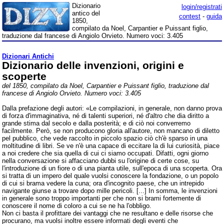
Dizionario
login/registrati
antico del
contest
-
guida
1850,
compilato da Noel, Carpantier e Puissant figlio,
traduzione dal francese di Angiolo Orvieto. Numero voci: 3.405
Dizionari Antichi
Dizionario delle invenzioni, origini e
scoperte
del 1850, compilato da Noel, Carpantier e Puissant figlio, traduzione dal
francese di Angiolo Orvieto. Numero voci: 3.405
Dalla prefazione degli autori: «Le compilazioni, in generale, non danno prova
di forza d'immaginativa, né di talenti superiori, né d'altro che dia diritto a
grande stima dal secolo e dalla posterità; e di ciò noi converremo
facilmente. Però, se non producono gloria all'autore, non mancano di diletto
pel pubblico, che vede raccolto in piccolo spazio ciò ch'è sparso in una
moltitudine di libri. Se ve n'è una capace di eccitare la di lui curiosità, piace
a noi credere che sia quella di cui ci siamo occupati. Difatti, ogni giorno
nella conversazione si affacciano dubbi su l'origine di certe cose, su
l'introduzione di un fiore o di una pianta utile, sull'epoca di una scoperta. Ora
si tratta di un impero del quale vuolsi conoscere la fondazione, o un popolo
di cui si brama vedere la cuna; ora d'incognito paese, che un intrepido
navigante giunse a trovare dopo mille pericoli. [...] In somma, le invenzioni
in generale sono troppo importanti per che non si brami fortemente di
conoscere il nome di coloro a cui se ne ha l'obbligo.
Non ci basta il profittare dei vantaggi che ne resultano e delle risorse che
procurano, ma vuolsi inoltre essere informati degli eventi che