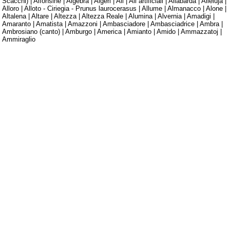
Scacchi) | Alfonsine | Algebra | Algeri | Ali | Ali artificiali | Allabarda | Alleluja |
Alloro | Alloto - Ciriegia - Prunus laurocerasus | Allume | Almanacco | Alone |
Altalena | Altare | Altezza | Altezza Reale | Alumina | Alvernia | Amadigi |
Amaranto | Amatista | Amazzoni | Ambasciadore | Ambasciadrice | Ambra |
Ambrosiano (canto) | Amburgo | America | Amianto | Amido | Ammazzatoj |
Ammiraglio