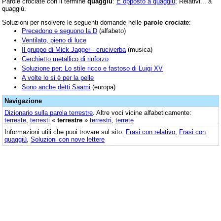
Parole crociate con il termine
quaggiù
:
È opposto a quaggiù
; Relativi... a
quaggiù.
Soluzioni per risolvere le seguenti domande nelle
parole crociate
:
Precedono e seguono la D
(alfabeto)
Ventilato, pieno di luce
Il gruppo di Mick Jagger - cruciverba
(musica)
Cerchietto metallico di rinforzo
Soluzione per: Lo stile ricco e fastoso di Luigi XV
A volte lo si è per la pelle
Sono anche detti Saami
(europa)
Navigazione
Dizionario sulla parola
terrestre
. Altre voci vicine alfabeticamente:
terreste
,
terresti
«
terrestre
»
terrestri
,
terrete
Informazioni utili che puoi trovare sul sito:
Frasi con relativo
,
Frasi con
quaggiù
,
Soluzioni con nove lettere