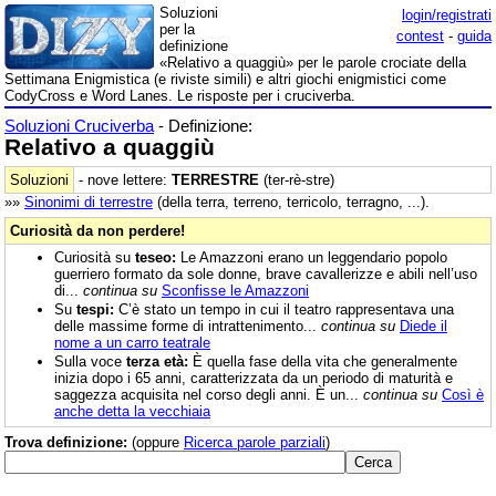
Soluzioni
login/registrati
per la
contest
-
guida
definizione
«Relativo a quaggiù» per le parole crociate della
Settimana Enigmistica (e riviste simili) e altri giochi enigmistici come
CodyCross e Word Lanes. Le risposte per i cruciverba.
Soluzioni Cruciverba
- Definizione:
Relativo a quaggiù
Soluzioni
- nove lettere:
TERRESTRE
(ter-rè-stre)
»»
Sinonimi di
terrestre
(della terra, terreno, terricolo, terragno, ...).
Curiosità da non perdere!
Curiosità su
teseo:
Le Amazzoni erano un leggendario popolo
guerriero formato da sole donne, brave cavallerizze e abili nell’uso
di...
continua su
Sconfisse le Amazzoni
Su
tespi:
C’è stato un tempo in cui il teatro rappresentava una
delle massime forme di intrattenimento...
continua su
Diede il
nome a un carro teatrale
Sulla voce
terza età:
È quella fase della vita che generalmente
inizia dopo i 65 anni, caratterizzata da un periodo di maturità e
saggezza acquisita nel corso degli anni. È un...
continua su
Così è
anche detta la vecchiaia
Trova definizione:
(oppure
Ricerca parole parziali
)