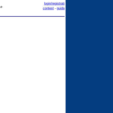
login/registrati
Le
contest
-
guida