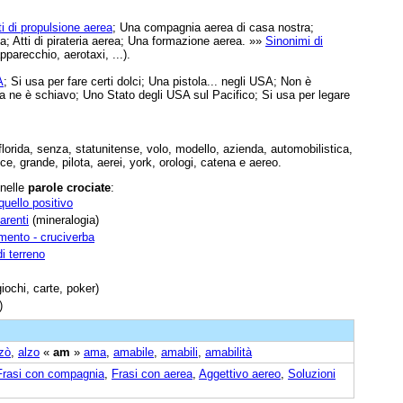
.
i di propulsione aerea
; Una compagnia aerea di casa nostra;
; Atti di pirateria aerea; Una formazione aerea. »»
Sinonimi di
pparecchio, aerotaxi, ...).
A
; Si usa per fare certi dolci; Una pistola... negli USA; Non è
 usa ne è schiavo; Uno Stato degli USA sul Pacifico; Si usa per legare
florida, senza, statunitense, volo, modello, azienda, automobilistica,
uce, grande, pilota, aerei, york, orologi, catena e aereo.
 nelle
parole crociate
:
uello positivo
arenti
(mineralogia)
mento - cruciverba
i terreno
iochi, carte, poker)
)
zò
,
alzo
«
am
»
ama
,
amabile
,
amabili
,
amabilità
Frasi con compagnia
,
Frasi con aerea
,
Aggettivo aereo
,
Soluzioni