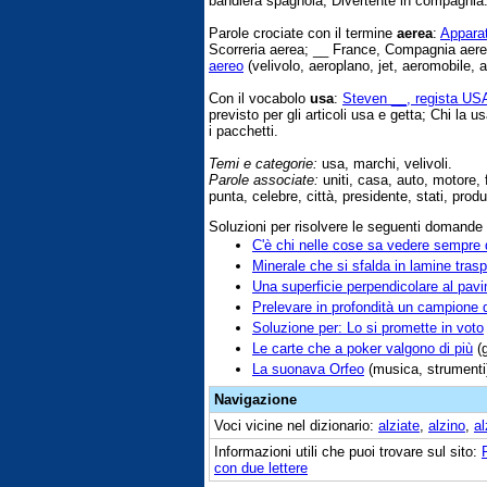
bandiera spagnola; Divertente in compagnia
Parole crociate con il termine
aerea
:
Apparat
Scorreria aerea; __ France, Compagnia aerea
aereo
(velivolo, aeroplano, jet, aeromobile, a
Con il vocabolo
usa
:
Steven __, regista US
previsto per gli articoli usa e getta; Chi la
i pacchetti.
Temi e categorie:
usa, marchi, velivoli.
Parole associate:
uniti, casa, auto, motore, 
punta, celebre, città, presidente, stati, prod
Soluzioni per risolvere le seguenti domande
C'è chi nelle cose sa vedere sempre q
Minerale che si sfalda in lamine trasp
Una superficie perpendicolare al pavi
Prelevare in profondità un campione d
Soluzione per: Lo si promette in voto
Le carte che a poker valgono di più
(g
La suonava Orfeo
(musica, strumenti
Navigazione
Voci vicine nel dizionario:
alziate
,
alzino
,
al
Informazioni utili che puoi trovare sul sito:
con due lettere