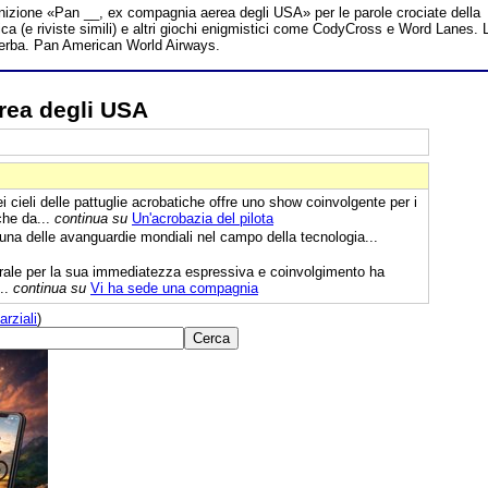
finizione «Pan __, ex compagnia aerea degli USA» per le parole crociate della
a (e riviste simili) e altri giochi enigmistici come CodyCross e Word Lanes. 
iverba. Pan American World Airways.
rea degli USA
i cieli delle pattuglie acrobatiche offre uno show coinvolgente per i
 che da...
continua su
Un'acrobazia del pilota
una delle avanguardie mondiali nel campo della tecnologia...
trale per la sua immediatezza espressiva e coinvolgimento ha
...
continua su
Vi ha sede una compagnia
arziali
)