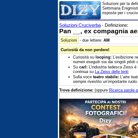
Soluzioni per la de
Settimana Enigmistic
risposte per i cruc
Soluzioni Cruciverba
- Definizione:
Pan __, ex compagnia ae
Soluzioni
- due lettere:
AM
Curiosità da non perdere!
Curiosità su
looping:
L’esibizione ne
numeri eseguiti sia dai singoli piloti
Su
carl:
L’industria tedesca Zeiss è 
continua su
La Zeiss delle lenti
Sulla voce
teatro stabile:
L’arte tea
sempre rivestito un’importante ruolo
Trova definizione:
(oppure
Ricerca parole p