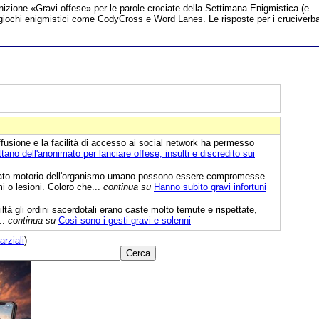
inizione «Gravi offese» per le parole crociate della Settimana Enigmistica (e
tri giochi enigmistici come CodyCross e Word Lanes. Le risposte per i cruciverb
fusione e la facilità di accesso ai social network ha permesso
ttano dell'anonimato per lanciare offese, insulti e discredito sui
rato motorio dell'organismo umano possono essere compromesse
i o lesioni. Coloro che...
continua su
Hanno subito gravi infortuni
ltà gli ordini sacerdotali erano caste molto temute e rispettate,
..
continua su
Così sono i gesti gravi e solenni
arziali
)