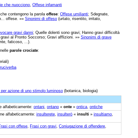
e che nuocciono
,
Offese infamanti
e che contengono la parola
offese
:
Offese umilianti
; Sdegnate,
n... offese. »»
Sinonimi di offeso
(urtato, risentito, irritato,
vocare gravi danni
; Quelle dolenti sono gravi; Hanno gravi difficoltà
o gravi al Pronto Soccorso; Gravi afflizioni. »»
Sinonimi di grave
e, faticoso, ...).
 nelle
parole crociate
:
riali)
cruciverba
 per azione di uno stimolo luminoso
(botanica, biologia)
ine alfabeticamente:
ontani
,
ontano
«
onte
»
ontica
,
ontiche
cine alfabeticamente:
insulterete
,
insulterò
«
insulti
»
insultiamo
,
Frasi con offese
,
Frasi con gravi
,
Coniugazione di offendere
,