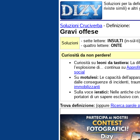
Soluzioni per la def
riviste simili) e al
Soluzioni Cruciverba
- Definizione:
Gravi offese
- sette lettere:
INSULTI
(in-sùl-ti)
Soluzioni
- quattro lettere:
ONTE
Curiosità da non perdere!
Curiosità su
leoni da tastiera:
La dif
l’esplosione di...
continua su
Approfi
social
Su
motulesi:
Le capacità dell'appa
dalle conseguenze di incidenti, traum
immobilizzanti
Sulla voce
ieratici:
Nelle antiche civi
portatori di un sapere esclusivo con.
Trova definizione:
(oppure
Ricerca parole p