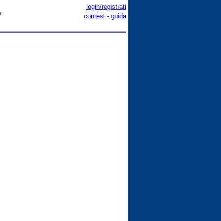
login/registrati
a.
contest
-
guida