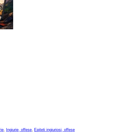
rie
,
Ingiurie, offese
,
Epiteti ingiuriosi, offese