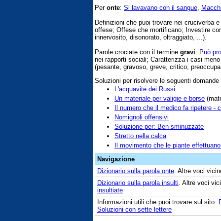
Per
onte
:
Si lavavano con il sangue
,
Macchi
Definizioni che puoi trovare nei cruciverba 
offese; Offese che mortificano; Investire co
innervosito, disonorato, oltraggiato, ...).
Parole crociate con il termine
gravi
:
Può pro
nei rapporti sociali; Caratterizza i casi men
(pesante, gravoso, greve, critico, preoccupant
Soluzioni per risolvere le seguenti domande
L'acquavite dei Russi
Un materiale per valigie e borse
(mate
Il numero che il medico fa ripetere - 
Nomignoli offensivi
Soluzione per: Ben sminuzzate
Stretto nella calca
Il movimento che le piante effettuano
Navigazione
Dizionario sulla parola
onte
. Altre voci vic
Dizionario sulla parola
insulti
. Altre voci vi
insultiate
Informazioni utili che puoi trovare sul sito:
Soluzioni con sette lettere