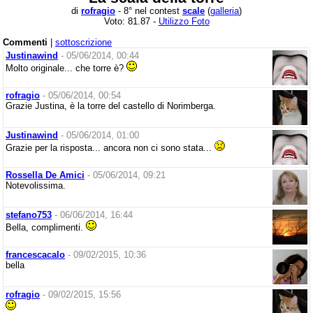
di
rofragio
- 8° nel contest
scale
(
galleria
)
Voto: 81.87 -
Utilizzo Foto
Commenti
|
sottoscrizione
Justinawind
- 05/06/2014, 00:44
Molto originale... che torre è?
rofragio
- 05/06/2014, 00:54
Grazie Justina, è la torre del castello di Norimberga.
Justinawind
- 05/06/2014, 01:00
Grazie per la risposta... ancora non ci sono stata...
Rossella De Amici
- 05/06/2014, 09:21
Notevolissima.
stefano753
- 06/06/2014, 16:44
Bella, complimenti.
francescacalo
- 09/02/2015, 10:36
bella
rofragio
- 09/02/2015, 15:56