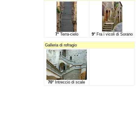
7°
Terra-cielo
9°
Fra i vicoli di Sorano
Galleria di rofragio
70°
Intreccio di scale