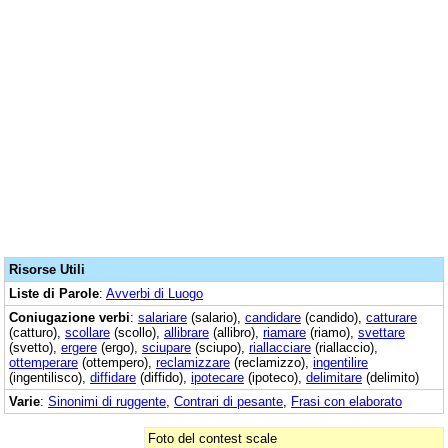
Risorse Utili
Liste di Parole
:
Avverbi di Luogo
Coniugazione verbi
:
salariare
(salario),
candidare
(candido),
catturare
(catturo),
scollare
(scollo),
allibrare
(allibro),
riamare
(riamo),
svettare
(svetto),
ergere
(ergo),
sciupare
(sciupo),
riallacciare
(riallaccio),
ottemperare
(ottempero),
reclamizzare
(reclamizzo),
ingentilire
(ingentilisco),
diffidare
(diffido),
ipotecare
(ipoteco),
delimitare
(delimito)
Varie
:
Sinonimi di ruggente
,
Contrari di pesante
,
Frasi con elaborato
Foto del contest scale