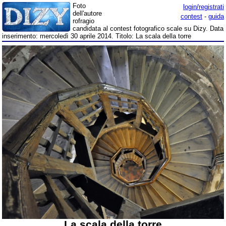
Foto
login/registrati
dell'autore
contest
-
guida
rofragio
candidata al contest fotografico scale su Dizy. Data
inserimento: mercoledì 30 aprile 2014. Titolo: La scala della torre
La scala della torre