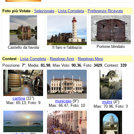
Foto più Votate
-
Selezionate
-
Lista Completa
-
Preferenze Ricevute
Portone blindato
Castello da favola
Il faro e l'abbazia
Contest
-
Lista Completa
-
Riepilogo Anni
-
Riepilogo Mesi
Posizione:
7°
, Media:
81.98
, Max Voto:
90.36
, Foto:
3429
, Contest:
339
cantina
(11°)
municipio
(9°)
mulini
(4°)
Max: 65.13, Foto: 9
Max: 66.47, Foto: 10
Max: 70.96, Foto: 3