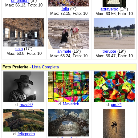
ombrelloni
(8°)
Max: 66.13, Foto: 10
folla
(9°)
attraverso
(17°)
Max: 72.15, Foto: 10
Max: 60.56, Foto: 10
sala
(17°)
animale
(15°)
treruote
(19°)
Max: 60.8, Foto: 10
Max: 63.24, Foto: 10
Max: 56.47, Foto: 10
Foto Preferite
-
Lista Completa
di
Maverick
di
mavi80
di
piru24
di
felixpedro