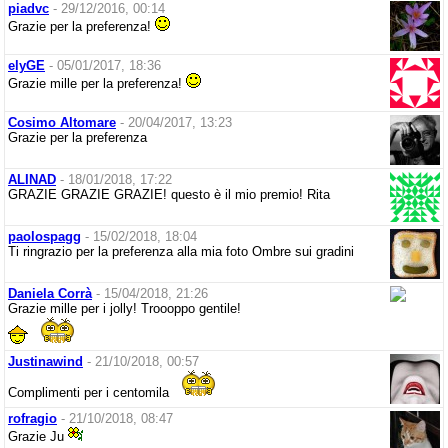
piadvc
- 29/12/2016, 00:14
Grazie per la preferenza!
elyGE
- 05/01/2017, 18:36
Grazie mille per la preferenza!
Cosimo Altomare
- 20/04/2017, 13:23
Grazie per la preferenza
ALINAD
- 18/01/2018, 17:22
GRAZIE GRAZIE GRAZIE! questo è il mio premio! Rita
paolospagg
- 15/02/2018, 18:04
Ti ringrazio per la preferenza alla mia foto Ombre sui gradini
Daniela Corrà
- 15/04/2018, 21:26
Grazie mille per i jolly! Troooppo gentile!
Justinawind
- 21/10/2018, 00:57
Complimenti per i centomila
rofragio
- 21/10/2018, 08:47
Grazie Ju