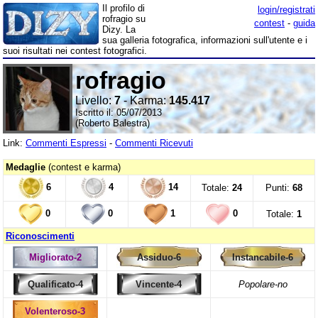
Il profilo di
login/registrati
rofragio su
contest
-
guida
Dizy. La
sua galleria fotografica, informazioni sull'utente e i
suoi risultati nei contest fotografici.
rofragio
Livello:
7
- Karma:
145.417
Iscritto il: 05/07/2013
(Roberto Balestra)
Link:
Commenti Espressi
-
Commenti Ricevuti
Medaglie
(contest e karma)
6
4
14
Totale:
24
Punti:
68
0
0
1
0
Totale:
1
Riconoscimenti
Migliorato-2
Assiduo-6
Instancabile-6
Qualificato-4
Vincente-4
Popolare-no
Volenteroso-3