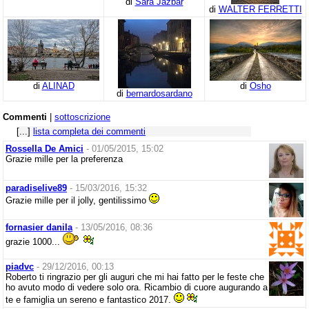
di
Sara Jazbar
di
WALTER FERRETTI
di
ALINAD
di
Osho
di
bernardosardano
Commenti
|
sottoscrizione
[...]
lista completa dei commenti
Rossella De Amici
- 01/05/2015, 15:02
Grazie mille per la preferenza
paradiselive89
- 15/03/2016, 15:32
Grazie mille per il jolly, gentilissimo
fornasier danila
- 13/05/2016, 08:36
grazie 1000...
piadvc
- 29/12/2016, 00:13
Roberto ti ringrazio per gli auguri che mi hai fatto per le feste che
ho avuto modo di vedere solo ora. Ricambio di cuore augurando a
te e famiglia un sereno e fantastico 2017.