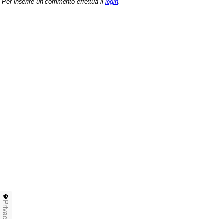
Per inserire un commento effettua il
login
.
Privacy