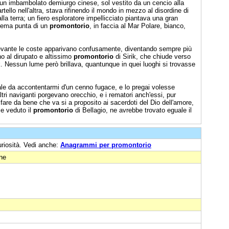
un imbambolato demiurgo cinese, sol vestito da un cencio alla
rtello nell'altra, stava rifinendo il mondo in mezzo al disordine di
alla terra; un fiero esploratore impellicciato piantava una gran
trema punta di un
promontorio
, in faccia al Mar Polare, bianco,
evante le coste apparivano confusamente, diventando sempre più
no al dirupato e altissimo
promontorio
di Sirik, che chiude verso
. Nessun lume però brillava, quantunque in quei luoghi si trovasse
ale da accontentarmi d'un cenno fugace, e lo pregai volesse
tri naviganti porgevano orecchio, e i rematori anch'essi, pur
fare da bene che va si a proposito ai sacerdoti del Dio dell'amore,
se veduto il
promontorio
di Bellagio, ne avrebbe trovato eguale il
uriosità. Vedi anche:
Anagrammi per promontorio
one