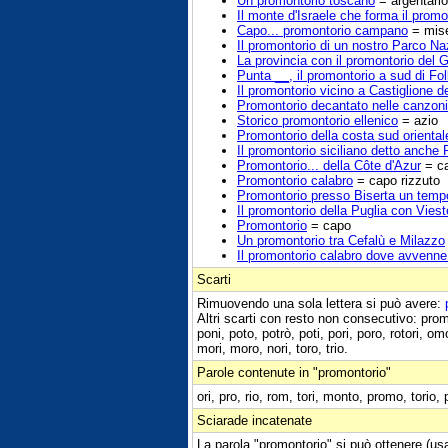
Un promontorio toscano
= argentario
Il monte d'Israele che forma il promo
Capo... promontorio campano
= mis
Il promontorio di un nostro Parco Na
La provincia con il promontorio del 
Punta __, il promontorio a sud di Fol
Il promontorio vicino a Castiglione d
Promontorio decantato nelle canzon
Storico promontorio ellenico
= azio
Promontorio della costa sud orientale
Il promontorio siciliano detto anche
Promontorio... della Côte d'Azur
= c
Promontorio calabro
= capo rizzuto
Promontorio presso Biserta un tempo r
Il promontorio della Puglia con Viest
Promontorio
= capo
Un promontorio tra Cefalù e Milazzo
Il promontorio calabro dove avvenne 
Scarti
Rimuovendo una sola lettera si può avere:
Altri scarti con resto non consecutivo: promo
poni, poto, potrò, poti, pori, poro, rotori, o
mori, moro, nori, toro, trio.
Parole contenute in "promontorio"
ori, pro, rio, rom, tori, monto, promo, torio,
Sciarade incatenate
La parola "promontorio" si può ottenere (us