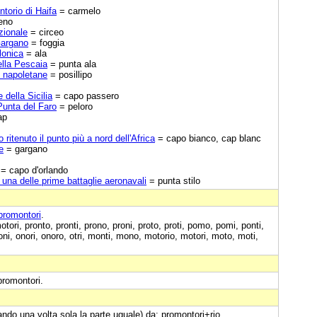
ntorio di Haifa
= carmelo
eno
zionale
= circeo
Gargano
= foggia
lonica
= ala
ella Pescaia
= punta ala
i napoletane
= posillipo
 della Sicilia
= capo passero
 Punta del Faro
= peloro
ap
itenuto il punto più a nord dell'Africa
= capo bianco, cap blanc
e
= gargano
= capo d'orlando
una delle prime battaglie aeronavali
= punta stilo
promontori
.
tori, pronto, pronti, prono, proni, proto, proti, pomo, pomi, ponti,
moni, onori, onoro, otri, monti, mono, motorio, motori, moto, moti,
 promontori.
ando una volta sola la parte uguale) da: promontori+rio,