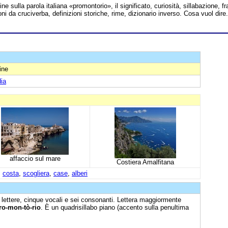
line sulla parola italiana «promontorio», il significato, curiosità, sillabazione, fr
oni da cruciverba, definizioni storiche, rime, dizionario inverso. Cosa vuol dire.
ine
ia
affaccio sul mare
Costiera Amalfitana
,
costa
,
scogliera
,
case
,
alberi
 lettere, cinque vocali e sei consonanti. Lettera maggiormente
ro-mon-tò-rio
. È un quadrisillabo piano (accento sulla penultima