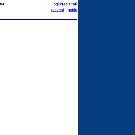
asi
login/registrati
contest
-
guida