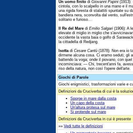
Un uomo finito
di
Giovanni Papini
(1913): 
cintola, con lo scalpello in una mano e il ma
una rigida foresta di stalattiti spuntate su d
bandiera nera, sconvolta dal vento, sull'es
solitario e furioso…
Il Re del Mare
di
Emilio Salgari
(1906): A l
elevate di miglio in miglio che s'avvicinava
occidente la vasta baia o golfo di Sarawack
la cittadella di Redjang.
Isotta
di
Cesare Cantù
(1878): Non era io t
dirmene alcuna cosa. Ci eramo seduti; gli al
battendo la voga; onde il piovano, con quel 
incominciava: — Chi, trecent'anni fa, aves
riso della natura, non così l'opere dell'arte.
Giochi di Parole
Giochi enigmistici, trasformazioni varie e c
Definizioni da Cruciverba di cui è la soluzi
Sporge in mare dalla costa
Un capo della costa
Un'altura protesa sul mare
Si protende sul mare
Definizioni da Cruciverba in cui è presente
»»
Vedi tutte le definizioni