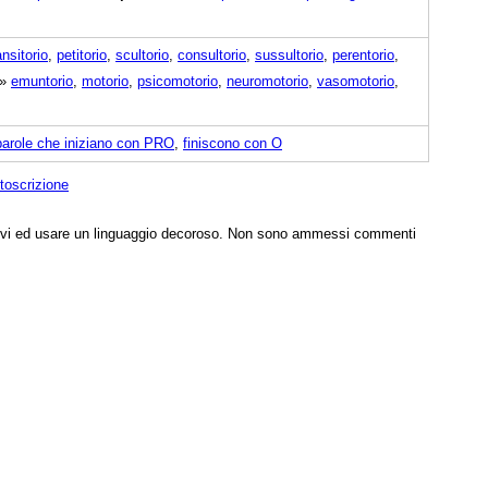
ansitorio
,
petitorio
,
scultorio
,
consultorio
,
sussultorio
,
perentorio
,
»
emuntorio
,
motorio
,
psicomotorio
,
neuromotorio
,
vasomotorio
,
parole che iniziano con PRO
,
finiscono con O
toscrizione
tivi ed usare un linguaggio decoroso. Non sono ammessi commenti