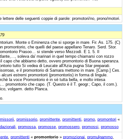
e lettere delle seguenti coppie di parole: promotori/no, prono/motori.
879
montorium. Monte o Eminenza che si sporge in mare. Fir. As. 175. (C)
un promontorio, che quelli del paese appellano Tenaro. Serd. Stor.
l promontorio Prasoo… si stende verso Mezzodì. E 1. 5. Il
Atlante,…, soleva da' marinari in quel tempo chiamarsi con rozzo
 il capo che abbiamo detto, ovvero promontorio di Buona speranza.
omontorio tutto Si vedea di Leucate all'Azia pugna Star preparati.
risorroas, e il promontorio di Samara mettono in mare. [Camp.] Ces.
n alcuni estremi promontorii (promontoriis) in forma di lingule.
rchè la voce Promontorio è in sè tutta bella, e molto intesa
promontorio che capo. (T. Questo è il T. geogr.; Capo, il com.).
ico, volgarm. detto Planca.
o.
missorii
,
promissorio
,
promittente
,
promittenti
,
promo
,
promontori
«
dazionali
,
promossa
,
promosse
,
promossero
,
promossi
,
promosso
tente
,
promittenti
«
promontorio
»
promozionai
,
promulgammo
,