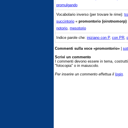
promulgando
Vocabolario inverso (per trovare le rime):
tr
succintorio
«
promontorio (oirotnomorp)
notorio
,
mesotorio
Indice parole che:
iniziano con P
,
con PR
,
Commenti sulla voce «promontorio»
|
sot
Scrivi un commento
I commenti devono essere in tema, costrut
"fotocopia" o in maiuscolo.
Per inserire un commento effettua il
login
.