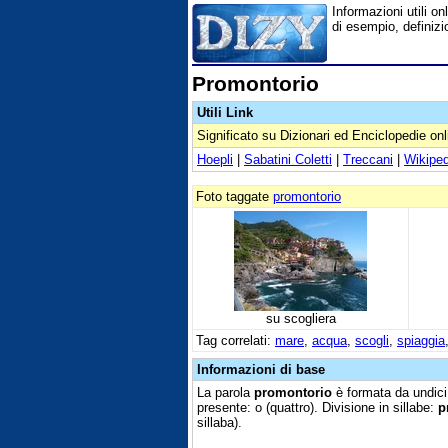
Informazioni utili on
di esempio, definizi
Promontorio
Utili Link
Significato su Dizionari ed Enciclopedie onl
Hoepli
|
Sabatini Coletti
|
Treccani
|
Wikiped
Foto taggate
promontorio
su scogliera
Tag correlati:
mare
,
acqua
,
scogli
,
spiaggia
Informazioni di base
La parola
promontorio
è formata da undici
presente: o (quattro). Divisione in sillabe:
p
sillaba).