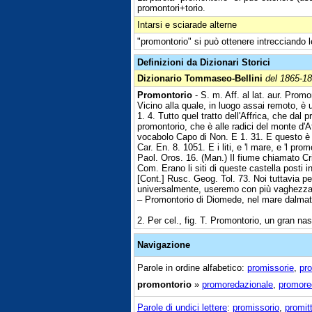
promontori+torio.
Intarsi e sciarade alterne
"promontorio" si può ottenere intrecciando l
Definizioni da Dizionari Storici
Dizionario Tommaseo-Bellini
del 1865-1
Promontorio
- S. m. Aff. al lat. aur. Pro
Vicino alla quale, in luogo assai remoto, è 
1. 4. Tutto quel tratto dell'Affrica, che da
promontorio, che è alle radici del monte d'
vocabolo Capo di Non. E 1. 31. E questo è
Car. En. 8. 1051. E i liti, e 'l mare, e 'l pr
Paol. Oros. 16. (Man.) Il fiume chiamato C
Com. Erano li siti di queste castella posti i
[Cont.] Rusc. Geog. Tol. 73. Noi tuttavia pe
universalmente, useremo con più vaghezza… 
– Promontorio di Diomede, nel mare dalmat
2. Per cel., fig. T. Promontorio, un gran nas
Navigazione
Parole in ordine alfabetico:
promissorie
,
pro
promontorio
»
promoredazionale
,
promore
Parole di undici lettere
:
promissorio
,
promit