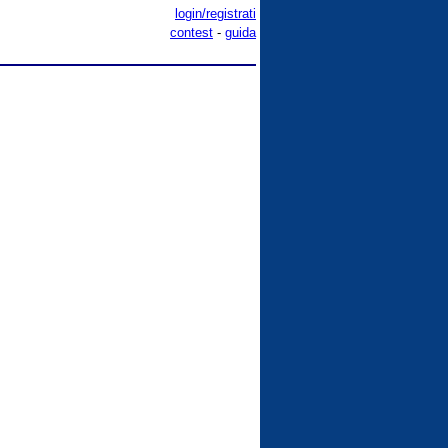
login/registrati
contest
-
guida