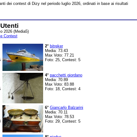
anti dei contest di Dizy nel periodo luglio 2026, ordinati in base ai risultati
Utenti
lio 2026 (Media5)
e Contest
2°
bitreker
Media: 73.43
Max Voto: 77.21
5
Foto: 25, Contest: 5
4°
pacchetti giordano
Media: 70.89
Max Voto: 83.88
5
Foto: 18, Contest: 4
6°
Giancarlo Balzarini
Media: 70.11
Max Voto: 78.53
3
Foto: 29, Contest: 5
8°
piadvc