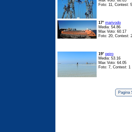
Max Voto: 68.83
Foto: 11, Contest: 
17°
marivodo
Media: 54.86
Max Voto: 60.17
Foto: 20, Contest: 
19°
peiro
Media: 53.16
Max Voto: 64.05
Foto: 7, Contest: 1
Pagina 