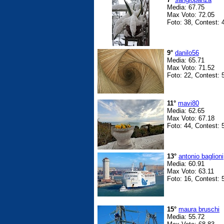
Media: 67.75
Max Voto: 72.05
Foto: 38, Contest: 
9°
danilo56
Media: 65.71
Max Voto: 71.52
Foto: 22, Contest: 
11°
mavi80
Media: 62.65
Max Voto: 67.18
Foto: 44, Contest: 
13°
antonio baglioni
Media: 60.91
Max Voto: 63.11
Foto: 16, Contest: 
15°
maura bruschi
Media: 55.72