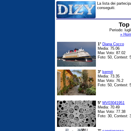
La lista dei partecip
conseguiti.
Top 
Periodo: lug
» Hom
1°
Diana Cocco
Media: 75.06
Max Voto: 87.02
Foto: 50, Contest: 
3°
kermit
Media: 73.35
Max Voto: 76.2
Foto: 50, Contest: 
5°
MV03041951
Media: 70.49
Max Voto: 77.38
Foto: 30, Contest: 
7°
sangiopanza