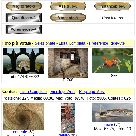
Migliorato-5
Assiduo-6
Instancabile-6
Qualificato-4
Vincente-5
Popolare-no
Volenteroso-4
Foto più Votate
-
Selezionate
-
Lista Completa
-
Preferenze Ricevute
F 855
Foto 1747076002
P 768
Contest
-
Lista Completa
-
Riepilogo Anni
-
Riepilogo Mesi
Posizione:
12°
, Media:
80.96
, Max Voto:
87.76
, Foto:
5006
, Contest:
625
nave
(5°)
Max: 67.75, Foto: 10
centrale
(3°)
gelato
(9°)