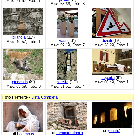
Max: 71.52, Foto: 1
Max: 58.66, Foto: 3
bilancia
(11°)
vasi
(13°)
divieti
(19°)
Max: 49.57, Foto: 1
Max: 59.19, Foto: 7
Max: 28.29, Foto: 1
coperta
(9°)
giocando
(8°)
stretto
(17°)
Max: 60.49, Foto: 1
Max: 63.69, Foto: 3
Max: 51.51, Foto: 4
Foto Preferite
-
Lista Completa
di
yuna57
di
fornasier danila
di
bocephus