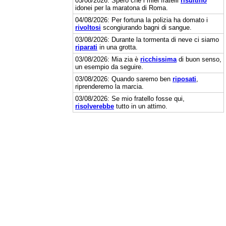
05/08/2026: Spero che i miei fratelli
risultino
idonei per la maratona di Roma.
04/08/2026: Per fortuna la polizia ha domato i
rivoltosi
scongiurando bagni di sangue.
03/08/2026: Durante la tormenta di neve ci siamo
riparati
in una grotta.
03/08/2026: Mia zia è
ricchissima
di buon senso,
un esempio da seguire.
03/08/2026: Quando saremo ben
riposati
,
riprenderemo la marcia.
03/08/2026: Se mio fratello fosse qui,
risolverebbe
tutto in un attimo.