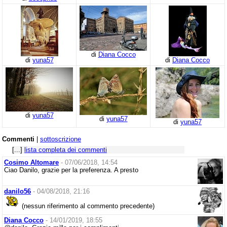
di
Diana Cocco
di
yuna57
di
Diana Cocco
di
yuna57
di
yuna57
di
yuna57
Commenti
|
sottoscrizione
[...]
lista completa dei commenti
Cosimo Altomare
- 07/06/2018, 14:54
Ciao Danilo, grazie per la preferenza. A presto
danilo56
- 04/08/2018, 21:16
(nessun riferimento al commento precedente)
Diana Cocco
- 14/01/2019, 18:55