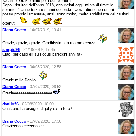
@danilo. Grazie mille per i complimenti.
Dopo i risultati dell'anno 2018, annunciati oggi, mi va di tirare le
somme: 1 anno terza e 5 anni seconda , wow , direi che non mi
posso proprio lamentare, anzi, sono molto, molto soddisfatta dei risultati
ottenuti.
Diana Cocco
- 14/07/2019, 19:41
Grazie, grazie, grazie. Graditissima la tua preferenza
simpio96
- 24/10/2019, 17:45
Ciao, per caso eri su Focus parecchi anni fa?
Diana Cocco
- 04/03/2020, 12:58
Grazie mille Danilo
Diana Cocco
- 07/07/2020, 06:52
Grazieeeeeeeeeeeeeeeeeee
danilo56
- 02/08/2020, 10:09
Qualcuno ha bisogno di jolly extra foto?
Diana Cocco
- 17/09/2020, 17:36
Grazieeeeeeeeeeeeeee