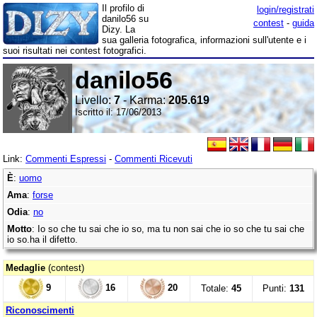
Il profilo di
login/registrati
danilo56 su
contest
-
guida
Dizy. La
sua galleria fotografica, informazioni sull'utente e i
suoi risultati nei contest fotografici.
danilo56
Livello:
7
- Karma:
205.619
Iscritto il: 17/06/2013
Link:
Commenti Espressi
-
Commenti Ricevuti
È
:
uomo
Ama
:
forse
Odia
:
no
Motto
: Io so che tu sai che io so, ma tu non sai che io so che tu sai che
io so.ha il difetto.
Medaglie
(contest)
9
16
20
Totale:
45
Punti:
131
Riconoscimenti