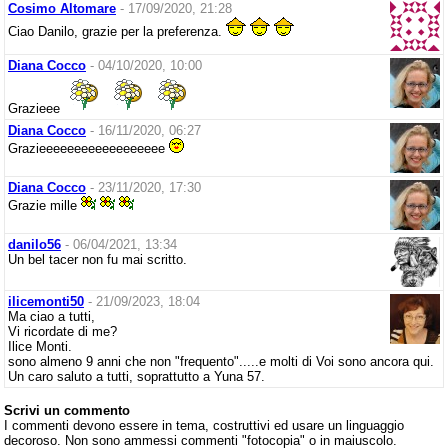
Cosimo Altomare
- 17/09/2020, 21:28
Ciao Danilo, grazie per la preferenza.
Diana Cocco
- 04/10/2020, 10:00
Grazieee
Diana Cocco
- 16/11/2020, 06:27
Grazieeeeeeeeeeeeeeeeee
Diana Cocco
- 23/11/2020, 17:30
Grazie mille
danilo56
- 06/04/2021, 13:34
Un bel tacer non fu mai scritto.
ilicemonti50
- 21/09/2023, 18:04
Ma ciao a tutti,
Vi ricordate di me?
Ilice Monti.
sono almeno 9 anni che non "frequento".....e molti di Voi sono ancora qui.
Un caro saluto a tutti, soprattutto a Yuna 57.
Scrivi un commento
I commenti devono essere in tema, costruttivi ed usare un linguaggio
decoroso. Non sono ammessi commenti "fotocopia" o in maiuscolo.