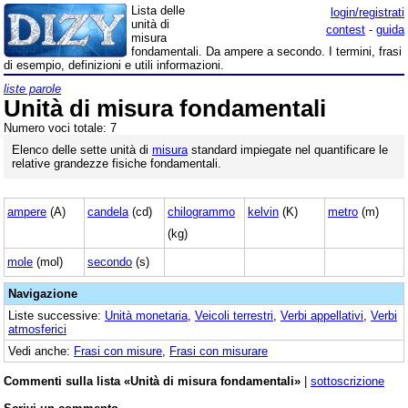
Lista delle
login/registrati
unità di
contest
-
guida
misura
fondamentali. Da ampere a secondo. I termini, frasi
di esempio, definizioni e utili informazioni.
liste parole
Unità di misura fondamentali
Numero voci totale: 7
Elenco delle sette unità di
misura
standard impiegate nel quantificare le
relative grandezze fisiche fondamentali.
ampere
(A)
candela
(cd)
chilogrammo
kelvin
(K)
metro
(m)
(kg)
mole
(mol)
secondo
(s)
Navigazione
Liste successive:
Unità monetaria
,
Veicoli terrestri
,
Verbi appellativi
,
Verbi
atmosferici
Vedi anche:
Frasi con misure
,
Frasi con misurare
Commenti sulla lista «Unità di misura fondamentali»
|
sottoscrizione