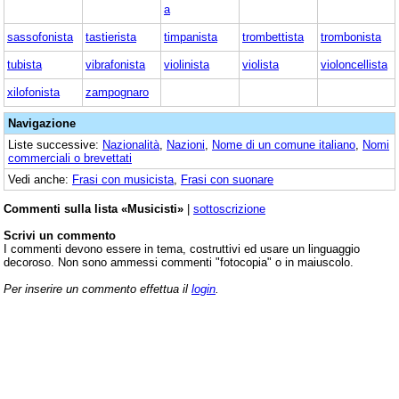
a
sassofonista
tastierista
timpanista
trombettista
trombonista
tubista
vibrafonista
violinista
violista
violoncellista
xilofonista
zampognaro
Navigazione
Liste successive:
Nazionalità
,
Nazioni
,
Nome di un comune italiano
,
Nomi
commerciali o brevettati
Vedi anche:
Frasi con musicista
,
Frasi con suonare
Commenti sulla lista «Musicisti»
|
sottoscrizione
Scrivi un commento
I commenti devono essere in tema, costruttivi ed usare un linguaggio
decoroso. Non sono ammessi commenti "fotocopia" o in maiuscolo.
Per inserire un commento effettua il
login
.