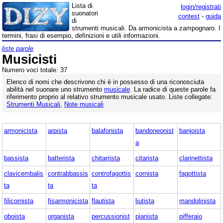
Lista di
login/registrati
suonatori
contest
-
guida
di
strumenti musicali. Da armonicista a zampognaro. I
termini, frasi di esempio, definizioni e utili informazioni.
liste parole
Musicisti
Numero voci totale: 37
Elenco di nomi che descrivono chi è in possesso di una riconosciuta
abilità nel suonare uno strumento
musicale
. La radice di queste parole fa
riferimento proprio al relativo strumento musicale usato. Liste collegate:
Strumenti Musicali
,
Note musicali
armonicista
arpista
balafonista
bandoneonist
banjoista
a
bassista
batterista
chitarrista
citarista
clarinettista
clavicembalis
contrabbassis
controfagottis
cornista
fagottista
ta
ta
ta
filicornista
fisarmonicista
flautista
liutista
mandolinista
oboista
organista
percussionist
pianista
pifferaio