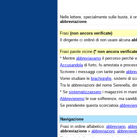
Nelle lettere, specialmente sulle buste, è orm
abbreviazione
.
Frasi
(non ancora verificate)
Il dirigente ci ordinò di non usare alcuna
ab
Frasi parole vicine
(* non ancora verificate
* Mentre
abbreviavamo
il percorso perché 
Accusandola
di furto, fu arrestata e proces
Scrivere i messaggi con tante parole
abbrev
Vorrei studiare le
brachigrafie
, sistemi di sc
Tra le abbreviazioni del nome Serenella, di
* Se
sistematizzassero
i magazzini in manie
Abbrevieremo
le sue sofferenze, ma sareb
Se prenderete questa scorciatoia
abbrevier
Navigazione
Frasi in ordine alfabetico:
abbreviano
,
abbre
abbreviazione
»
abbreviazioni
,
abbreviere