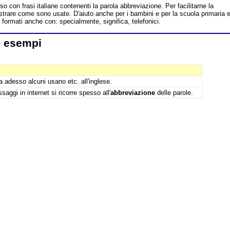
o con frasi italiane contenenti la parola abbreviazione. Per facilitarne la
rare come sono usate. D'aiuto anche per i bambini e per la scuola primaria 
ormati anche con: specialmente, significa, telefonici.
- esempi
 adesso alcuni usano etc. all'inglese.
aggi in internet si ricorre spesso all'
abbreviazione
delle parole.