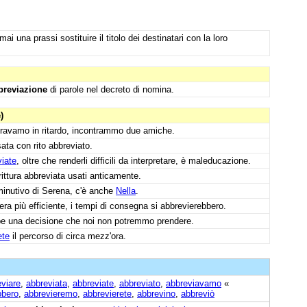
ai una prassi sostituire il titolo dei destinatari con la loro
breviazione
di parole nel decreto di nomina.
)
eravamo in ritardo, incontrammo due amiche.
sata con rito abbreviato.
iate
, oltre che renderli difficili da interpretare, è maleducazione.
rittura abbreviata usati anticamente.
minutivo di Serena, c'è anche
Nella
.
ra più efficiente, i tempi di consegna si abbrevierebbero.
be una decisione che noi non potremmo prendere.
ete
il percorso di circa mezz'ora.
viare
,
abbreviata
,
abbreviate
,
abbreviato
,
abbreviavamo
«
bbero
,
abbrevieremo
,
abbrevierete
,
abbrevino
,
abbreviò