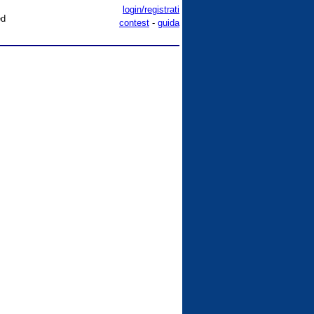
login/registrati
ed
contest
-
guida