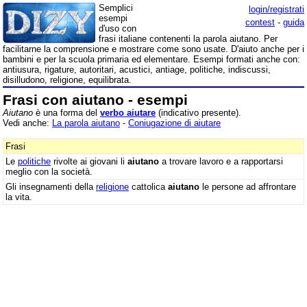
Semplici
login/registrati
esempi
contest
-
guida
d'uso con
frasi italiane contenenti la parola aiutano. Per
facilitarne la comprensione e mostrare come sono usate. D'aiuto anche per i
bambini e per la scuola primaria ed elementare. Esempi formati anche con:
antiusura, rigature, autoritari, acustici, antiage, politiche, indiscussi,
disilludono, religione, equilibrata.
Frasi con aiutano - esempi
Aiutano
è una forma del
verbo aiutare
(indicativo presente).
Vedi anche:
La parola aiutano
-
Coniugazione di aiutare
Frasi
Le
politiche
rivolte ai giovani li
aiutano
a trovare lavoro e a rapportarsi
meglio con la società.
Gli insegnamenti della
religione
cattolica
aiutano
le persone ad affrontare
la vita.