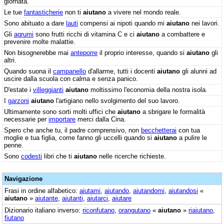
giornata.
Le tue
fantasticherie
non ti
aiutano
a vivere nel mondo reale.
Sono abituato a dare
lauti
compensi ai nipoti quando mi
aiutano
nei lavori.
Gli
agrumi
sono frutti ricchi di vitamina C e ci
aiutano
a combattere e
prevenire molte malattie.
Non bisognerebbe mai
anteporre
il proprio interesse, quando si
aiutano
gli
altri.
Quando suona il
campanello
d'allarme, tutti i docenti
aiutano
gli alunni ad
uscire dalla scuola con calma e senza panico.
D'estate i
villeggianti
aiutano
moltissimo l'economia della nostra isola.
I
garzoni
aiutano
l'artigiano nello svolgimento del suo lavoro.
Ultimamente sono sorti molti uffici che
aiutano
a sbrigare le formalità
necessarie per
importare
merci dalla Cina.
Spero che anche tu, il padre comprensivo, non
becchetterai
con tua
moglie e tua figlia, come fanno gli uccelli quando si
aiutano
a pulire le
penne.
Sono
codesti
libri che ti
aiutano
nelle ricerche richieste.
Navigazione
Frasi in ordine alfabetico:
aiutami
,
aiutando
,
aiutandomi
,
aiutandosi
«
aiutano
»
aiutante
,
aiutanti
,
aiutarci
,
aiutare
Dizionario italiano inverso:
riconfutano
,
orangutano
«
aiutano
»
riaiutano
,
fiutano