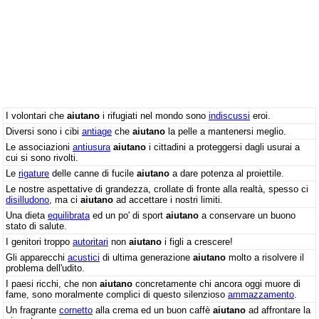
I volontari che
aiutano
i rifugiati nel mondo sono
indiscussi
eroi.
Diversi sono i cibi
antiage
che
aiutano
la pelle a mantenersi meglio.
Le associazioni
antiusura
aiutano
i cittadini a proteggersi dagli usurai a
cui si sono rivolti.
Le
rigature
delle canne di fucile
aiutano
a dare potenza al proiettile.
Le nostre aspettative di grandezza, crollate di fronte alla realtà, spesso ci
disilludono
, ma ci
aiutano
ad accettare i nostri limiti.
Una dieta
equilibrata
ed un po' di sport
aiutano
a conservare un buono
stato di salute.
I genitori troppo
autoritari
non
aiutano
i figli a crescere!
Gli apparecchi
acustici
di ultima generazione
aiutano
molto a risolvere il
problema dell'udito.
I paesi ricchi, che non
aiutano
concretamente chi ancora oggi muore di
fame, sono moralmente complici di questo silenzioso
ammazzamento
.
Un fragrante
cornetto
alla crema ed un buon caffè
aiutano
ad affrontare la