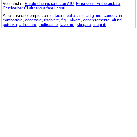
Vedi anche:
Parole che iniziano con AIU
,
Frasi con il verbo aiutare
,
Cruciverba: Ci aiutano a fare i conti
Altre frasi di esempio con:
cittadini
,
pelle
,
altri
,
artigiano
,
conservare
,
combattere
,
accettare
,
risolvere
,
figli
,
vivere
,
concretamente
,
alunni
,
potenza
,
affrontare
,
moltissimo
,
lavorare
,
sbrigare
,
rifugiati