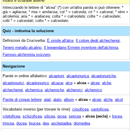
Intarsi e sciarade alterne
Intrecciando le lettere di "alcea" (*) con un'altra parola si può ottenere: *
già =
agliacea
; * mia =
amilacea
; col * =
calceola
; cri * =
calcerai
; * olmi =
alcolemia
; aria * =
araliacea
; colta * =
calceolata
; colte * =
calceolate
;
colti * =
calceolati
; colto * =
calceolato
.
Quiz - indovina la soluzione
Definizioni da Cruciverba:
È simile all'alce
,
Il colore degli alchechengi
,
Tenero metallo alcalino
,
Il leggendario Ermete inventore dell'alchimia
,
Famoso alchimista svizzero
.
Navigazione
Parole in ordine alfabetico:
alcaptoni
,
alcaptonurica
,
alcaptonuriche
,
alcaptonurici
,
alcaptonurico
,
alcazar
,
alce
«
alcea
»
alcee
,
alche
,
alchechengi
,
alchemica
,
alchemiche
,
alchemici
,
alchemico
Parole di cinque lettere
:
alati
,
alato
,
album
«
alcea
»
alcee
,
alche
,
alcol
Vocabolario inverso (per trovare le rime):
crisoficea
,
xantoficea
,
criptoficea
,
schizoficea
,
silicea
,
picea
,
sericea
«
alcea (aecla)
»
lincea
,
trincea
,
ducea
,
brucea
,
dea
,
asclepiadea
,
diomedea