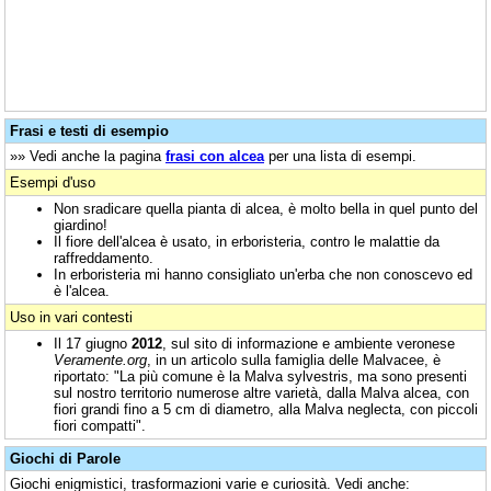
Frasi e testi di esempio
»» Vedi anche la pagina
frasi con alcea
per una lista di esempi.
Esempi d'uso
Non sradicare quella pianta di alcea, è molto bella in quel punto del
giardino!
Il fiore dell'alcea è usato, in erboristeria, contro le malattie da
raffreddamento.
In erboristeria mi hanno consigliato un'erba che non conoscevo ed
è l'alcea.
Uso in vari contesti
Il 17 giugno
2012
, sul sito di informazione e ambiente veronese
Veramente.org
, in un articolo sulla famiglia delle Malvacee, è
riportato: "La più comune è la Malva sylvestris, ma sono presenti
sul nostro territorio numerose altre varietà, dalla Malva alcea, con
fiori grandi fino a 5 cm di diametro, alla Malva neglecta, con piccoli
fiori compatti".
Giochi di Parole
Giochi enigmistici, trasformazioni varie e curiosità. Vedi anche: