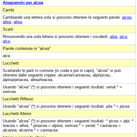
Anagrammi per alcea
Cambi
Cambiando una lettera sola si possono ottenere le seguenti parole:
alcee
,
allea
,
altea
.
Scarti
Rimuovendo una sola lettera si possono ottenere i vocaboli:
alea
,
alca
,
alce
.
Parole contenute in "alcea"
alce.
Lucchetti
Scartando le parti in comune (in coda e poi in capo), "alcea" si può
ottenere dalle seguenti coppie: alcanna/cannacea, alpi/picea,
alpina/pinacea, altea/teacea.
Usando "alcea" (*) si possono ottenere i seguenti risultati: serial * =
sericea
.
Lucchetti Riflessi
Usando "alcea" (*) si possono ottenere i seguenti risultati: pila * =
picea
.
Lucchetti Alterni
Usando "alcea" (*) si possono ottenere i seguenti risultati: * picea =
alpi
; *
teacea =
altea
; * pinacea =
alpina
; sericea * =
serial
; * cannacea =
alcanna
; alcanna * =
cannacea
.