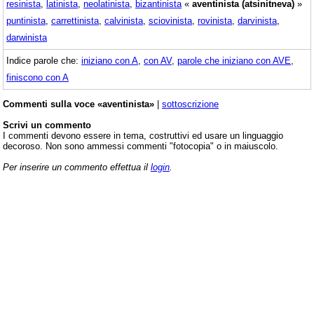
resinista
,
latinista
,
neolatinista
,
bizantinista
«
aventinista (atsinitneva)
»
puntinista
,
carrettinista
,
calvinista
,
sciovinista
,
rovinista
,
darvinista
,
darwinista
Indice parole che:
iniziano con A
,
con AV
,
parole che iniziano con AVE
,
finiscono con A
Commenti sulla voce «aventinista»
|
sottoscrizione
Scrivi un commento
I commenti devono essere in tema, costruttivi ed usare un linguaggio
decoroso. Non sono ammessi commenti "fotocopia" o in maiuscolo.
Per inserire un commento effettua il
login
.