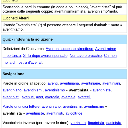
Lucchetti
Scartando le parti in comune (in coda e poi in capo), "aventinista" si può
ottenere dalle seguenti coppie: aventinismi/smista, aventinismo/mota.
Lucchetti Alterni
Usando "aventinista" (*) si possono ottenere i seguenti risultati: * mota =
aventinismo
.
Quiz - indovina la soluzione
Definizioni da Cruciverba:
Aver un successo strepitoso
,
Aventi minor
importanza
,
Si fa dopo averci ripensato
,
Non avere orecchio
,
Chi non
molla dimostra d'averla!
.
Navigazione
Parole in ordine alfabetico:
aventi
,
aventiniana
,
aventiniane
,
aventiniani
,
aventiniano
,
aventinismi
,
aventinismo
«
aventinista
»
aventiniste
,
aventinisti
,
avenue
,
aver
,
avercela
,
avercele
,
averceli
Parole di undici lettere
:
aventiniano
,
aventinismi
,
aventinismo
«
aventinista
»
aventiniste
,
aventinisti
,
avicoltrice
Vocabolario inverso (per trovare le rime):
vetrinista
,
figurinista
,
casinista
,