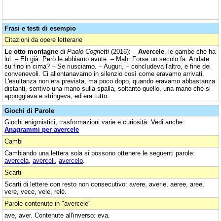
Frasi e testi di esempio
Citazioni da opere letterarie
Le otto montagne
di
Paolo Cognetti
(2016): –
Avercele
, le gambe che ha
lui. – Eh già. Però le abbiamo avute. – Mah. Forse un secolo fa. Andate
su fino in cima? – Se riusciamo. – Auguri, – concludeva l'altro, e fine dei
convenevoli. Ci allontanavamo in silenzio così come eravamo arrivati.
L'esultanza non era prevista, ma poco dopo, quando eravamo abbastanza
distanti, sentivo una mano sulla spalla, soltanto quello, una mano che si
appoggiava e stringeva, ed era tutto.
Giochi di Parole
Giochi enigmistici, trasformazioni varie e curiosità. Vedi anche:
Anagrammi per avercele
Cambi
Cambiando una lettera sola si possono ottenere le seguenti parole:
avercela
,
averceli
,
avercelo
.
Scarti
Scarti di lettere con resto non consecutivo: avere, averle, aeree, aree,
vere, vece, vele, relè.
Parole contenute in "avercele"
ave, aver. Contenute all'inverso: eva.