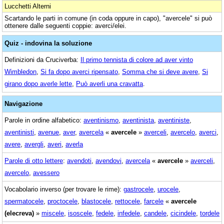
Lucchetti Alterni
Scartando le parti in comune (in coda oppure in capo), "avercele" si può
ottenere dalle seguenti coppie: averci/elei.
Quiz - indovina la soluzione
Definizioni da Cruciverba:
Il primo tennista di colore ad aver vinto
Wimbledon
,
Si fa dopo averci ripensato
,
Somma che si deve avere
,
Si
girano dopo averle lette
,
Può averli una cravatta
.
Navigazione
Parole in ordine alfabetico:
aventinismo
,
aventinista
,
aventiniste
,
aventinisti
,
avenue
,
aver
,
avercela
«
avercele
»
averceli
,
avercelo
,
averci
,
avere
,
avergli
,
averi
,
averla
Parole di otto lettere
:
avendoti
,
avendovi
,
avercela
«
avercele
»
averceli
,
avercelo
,
avessero
Vocabolario inverso (per trovare le rime):
gastrocele
,
urocele
,
spermatocele
,
proctocele
,
blastocele
,
rettocele
,
farcele
«
avercele
(elecreva)
»
miscele
,
isoscele
,
fedele
,
infedele
,
candele
,
cicindele
,
tordele