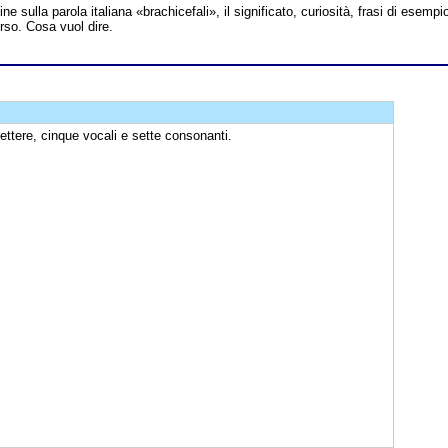
line sulla parola italiana «brachicefali», il significato, curiosità, frasi di esempi
erso. Cosa vuol dire.
ettere, cinque vocali e sette consonanti.