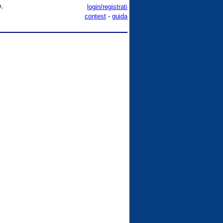
o,
login/registrati
contest
-
guida