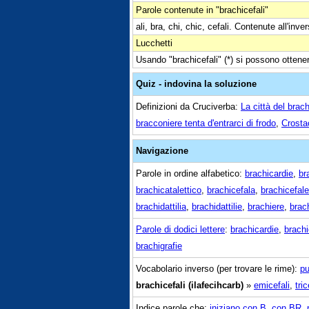
Parole contenute in "brachicefali"
ali, bra, chi, chic, cefali. Contenute all'invers
Lucchetti
Usando "brachicefali" (*) si possono ottenere
Quiz - indovina la soluzione
Definizioni da Cruciverba:
La città del brac
bracconiere tenta d'entrarci di frodo
,
Crostac
Navigazione
Parole in ordine alfabetico:
brachicardie
,
br
brachicatalettico
,
brachicefala
,
brachicefale
brachidattilia
,
brachidattilie
,
brachiere
,
brach
Parole di dodici lettere
:
brachicardie
,
brachi
brachigrafie
Vocabolario inverso (per trovare le rime):
pu
brachicefali (ilafecihcarb)
»
emicefali
,
tric
Indice parole che:
iniziano con B
,
con BR
,