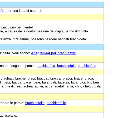
fali
per una lista di esempi.
 piacciono per niente!
ché, a causa della conformazione del capo, hanno difficoltà
ferenza intrauterina, possono nascere neonati brachicefali.
uriosità. Vedi anche:
Anagrammi per brachicefali
nere le seguenti parole:
brachicefala
,
brachicefale
,
brachicefalo
.
 brachiali, brache, braci, braccai, bracca, bracci, brace, braca,
li, baci, bacca, bacai, baie, baia, balì, bicefali, bica, bici, bili, beai,
riai, refi, reali, real, achea, achei, acca, acefali, ahia, chili, chef, cicali,
tenere le parole:
brachicefalia
,
brachicefalie
.
achicefalie.