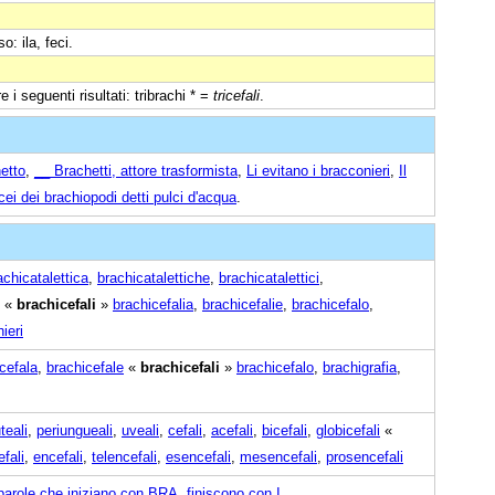
o: ila, feci.
 i seguenti risultati: tribrachi * =
tricefali
.
hetto
,
__ Brachetti, attore trasformista
,
Li evitano i bracconieri
,
Il
ei dei brachiopodi detti pulci d'acqua
.
achicatalettica
,
brachicatalettiche
,
brachicatalettici
,
«
brachicefali
»
brachicefalia
,
brachicefalie
,
brachicefalo
,
ieri
cefala
,
brachicefale
«
brachicefali
»
brachicefalo
,
brachigrafia
,
teali
,
periungueali
,
uveali
,
cefali
,
acefali
,
bicefali
,
globicefali
«
efali
,
encefali
,
telencefali
,
esencefali
,
mesencefali
,
prosencefali
parole che iniziano con BRA
,
finiscono con I