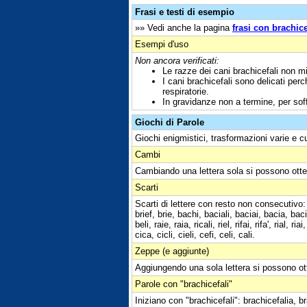
Frasi e testi di esempio
»» Vedi anche la pagina
frasi con brachice
Esempi d'uso
Non ancora verificati:
Le razze dei cani brachicefali non mi
I cani brachicefali sono delicati per
respiratorie.
In gravidanze non a termine, per sof
Giochi di Parole
Giochi enigmistici, trasformazioni varie e c
Cambi
Cambiando una lettera sola si possono otte
Scarti
Scarti di lettere con resto non consecutivo:
brief, brie, bachi, baciali, baciai, bacia, baci
beli, raie, raia, ricali, riel, rifai, rifa', rial, 
cica, cicli, cieli, cefi, celi, cali.
Zeppe (e aggiunte)
Aggiungendo una sola lettera si possono ot
Parole con "brachicefali"
Iniziano con "brachicefali": brachicefalia, br