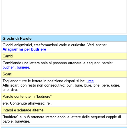
Giochi di Parole
Giochi enigmistici, trasformazioni varie e curiosità. Vedi anche:
Anagrammi per budriere
Cambi
Cambiando una lettera sola si possono ottenere le seguenti parole:
budrieri
,
burriere
.
Scarti
Togliendo tutte le lettere in posizione dispari si ha:
uree
.
Altri scarti con resto non consecutivo: buri, bure, buie, brie, bere, udire,
urie, dire.
Parole contenute in "budriere"
ere. Contenute all'inverso: rei.
Intarsi e sciarade alterne
"budriere" si può ottenere intrecciando le lettere delle seguenti coppie di
parole: bure/dire.