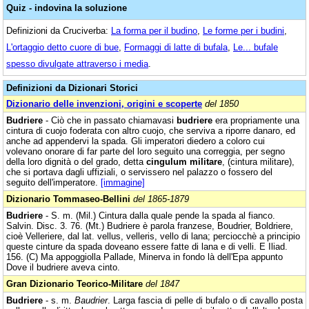
Quiz - indovina la soluzione
Definizioni da Cruciverba:
La forma per il budino
,
Le forme per i budini
,
L'ortaggio detto cuore di bue
,
Formaggi di latte di bufala
,
Le... bufale
spesso divulgate attraverso i media
.
Definizioni da Dizionari Storici
Dizionario delle invenzioni, origini e scoperte
del 1850
Budriere
- Ciò che in passato chiamavasi
budriere
era propriamente una
cintura di cuojo foderata con altro cuojo, che serviva a riporre danaro, ed
anche ad appendervi la spada. Gli imperatori diedero a coloro cui
volevano onorare di far parte del loro seguito una correggia, per segno
della loro dignità o del grado, detta
cingulum militare
, (cintura militare),
che si portava dagli uffiziali, o servissero nel palazzo o fossero del
seguito dell'imperatore.
[immagine]
Dizionario Tommaseo-Bellini
del 1865-1879
Budriere
- S. m. (Mil.) Cintura dalla quale pende la spada al fianco.
Salvin. Disc. 3. 76. (Mt.) Budriere è parola franzese, Boudrier, Boldriere,
cioè Velleriere, dal lat. vellus, velleris, vello di lana; perciocchè a principio
queste cinture da spada doveano essere fatte di lana e di velli. E Iliad.
156. (C) Ma appoggiolla Pallade, Minerva in fondo là dell'Epa appunto
Dove il budriere aveva cinto.
Gran Dizionario Teorico-Militare
del 1847
Budriere
- s. m.
Baudrier
. Larga fascia di pelle di bufalo o di cavallo posta