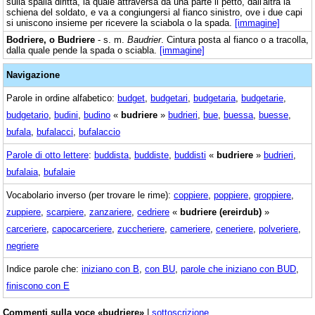
sulla spalla diritta, la quale attraversa da una parte il petto, dall'altra la
schiena del soldato, e va a congiungersi al fianco sinistro, ove i due capi
si uniscono insieme per ricevere la sciabola o la spada.
[immagine]
Bodriere, o Budriere
- s. m.
Baudrier
. Cintura posta al fianco o a tracolla,
dalla quale pende la spada o sciabla.
[immagine]
Navigazione
Parole in ordine alfabetico:
budget
,
budgetari
,
budgetaria
,
budgetarie
,
budgetario
,
budini
,
budino
«
budriere
»
budrieri
,
bue
,
buessa
,
buesse
,
bufala
,
bufalacci
,
bufalaccio
Parole di otto lettere
:
buddista
,
buddiste
,
buddisti
«
budriere
»
budrieri
,
bufalaia
,
bufalaie
Vocabolario inverso (per trovare le rime):
coppiere
,
poppiere
,
groppiere
,
zuppiere
,
scarpiere
,
zanzariere
,
cedriere
«
budriere (ereirdub)
»
carceriere
,
capocarceriere
,
zuccheriere
,
cameriere
,
ceneriere
,
polveriere
,
negriere
Indice parole che:
iniziano con B
,
con BU
,
parole che iniziano con BUD
,
finiscono con E
Commenti sulla voce «budriere»
|
sottoscrizione