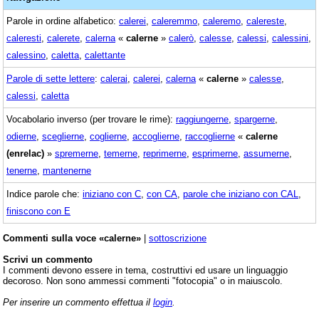
Parole in ordine alfabetico:
calerei
,
caleremmo
,
caleremo
,
calereste
,
caleresti
,
calerete
,
calerna
«
calerne
»
calerò
,
calesse
,
calessi
,
calessini
,
calessino
,
caletta
,
calettante
Parole di sette lettere
:
calerai
,
calerei
,
calerna
«
calerne
»
calesse
,
calessi
,
caletta
Vocabolario inverso (per trovare le rime):
raggiungerne
,
spargerne
,
odierne
,
sceglierne
,
coglierne
,
accoglierne
,
raccoglierne
«
calerne
(enrelac)
»
spremerne
,
temerne
,
reprimerne
,
esprimerne
,
assumerne
,
tenerne
,
mantenerne
Indice parole che:
iniziano con C
,
con CA
,
parole che iniziano con CAL
,
finiscono con E
Commenti sulla voce «calerne»
|
sottoscrizione
Scrivi un commento
I commenti devono essere in tema, costruttivi ed usare un linguaggio
decoroso. Non sono ammessi commenti "fotocopia" o in maiuscolo.
Per inserire un commento effettua il
login
.