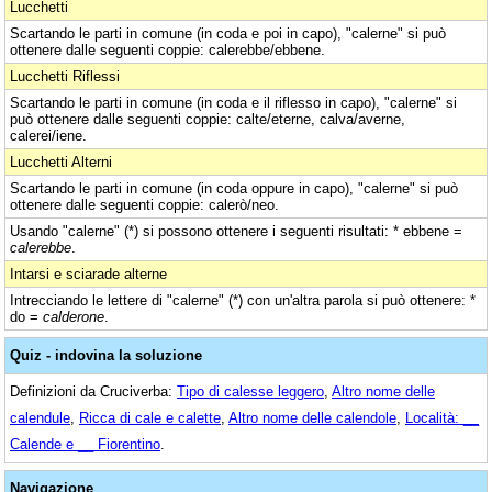
Lucchetti
Scartando le parti in comune (in coda e poi in capo), "calerne" si può
ottenere dalle seguenti coppie: calerebbe/ebbene.
Lucchetti Riflessi
Scartando le parti in comune (in coda e il riflesso in capo), "calerne" si
può ottenere dalle seguenti coppie: calte/eterne, calva/averne,
calerei/iene.
Lucchetti Alterni
Scartando le parti in comune (in coda oppure in capo), "calerne" si può
ottenere dalle seguenti coppie: calerò/neo.
Usando "calerne" (*) si possono ottenere i seguenti risultati: * ebbene =
calerebbe
.
Intarsi e sciarade alterne
Intrecciando le lettere di "calerne" (*) con un'altra parola si può ottenere: *
do =
calderone
.
Quiz - indovina la soluzione
Definizioni da Cruciverba:
Tipo di calesse leggero
,
Altro nome delle
calendule
,
Ricca di cale e calette
,
Altro nome delle calendole
,
Località: __
Calende e __ Fiorentino
.
Navigazione