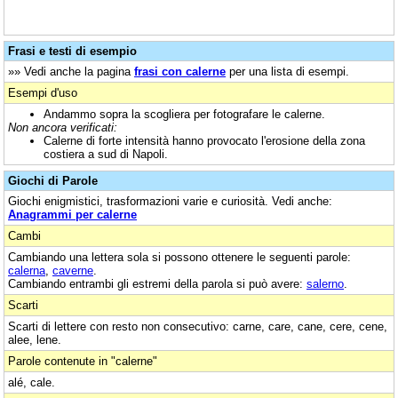
Frasi e testi di esempio
»» Vedi anche la pagina
frasi con calerne
per una lista di esempi.
Esempi d'uso
Andammo sopra la scogliera per fotografare le calerne.
Non ancora verificati:
Calerne di forte intensità hanno provocato l'erosione della zona
costiera a sud di Napoli.
Giochi di Parole
Giochi enigmistici, trasformazioni varie e curiosità. Vedi anche:
Anagrammi per calerne
Cambi
Cambiando una lettera sola si possono ottenere le seguenti parole:
calerna
,
caverne
.
Cambiando entrambi gli estremi della parola si può avere:
salerno
.
Scarti
Scarti di lettere con resto non consecutivo: carne, care, cane, cere, cene,
alee, lene.
Parole contenute in "calerne"
alé, cale.