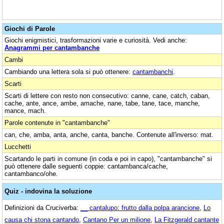
Giochi di Parole
Giochi enigmistici, trasformazioni varie e curiosità. Vedi anche:
Anagrammi per cantambanche
Cambi
Cambiando una lettera sola si può ottenere:
cantambanchi
.
Scarti
Scarti di lettere con resto non consecutivo: canne, cane, catch, caban,
cache, ante, ance, ambe, amache, nane, tabe, tane, tace, manche,
mance, mach.
Parole contenute in "cantambanche"
can, che, amba, anta, anche, canta, banche. Contenute all'inverso: mat.
Lucchetti
Scartando le parti in comune (in coda e poi in capo), "cantambanche" si
può ottenere dalle seguenti coppie: cantambanca/cache,
cantambanco/ohe.
Quiz - indovina la soluzione
Definizioni da Cruciverba:
__ cantalupo: frutto dalla polpa arancione
,
Lo
causa chi stona cantando
,
Cantano Per un milione
,
La Fitzgerald cantante