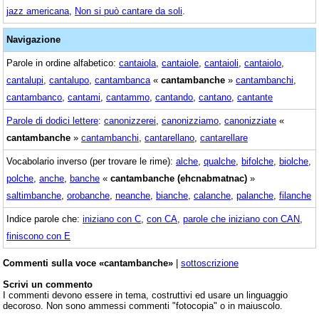
jazz americana
,
Non si può cantare da soli
.
Navigazione
Parole in ordine alfabetico:
cantaiola
,
cantaiole
,
cantaioli
,
cantaiolo
,
cantalupi
,
cantalupo
,
cantambanca
«
cantambanche
»
cantambanchi
,
cantambanco
,
cantami
,
cantammo
,
cantando
,
cantano
,
cantante
Parole di dodici lettere
:
canonizzerei
,
canonizziamo
,
canonizziate
«
cantambanche
»
cantambanchi
,
cantarellano
,
cantarellare
Vocabolario inverso (per trovare le rime):
alche
,
qualche
,
bifolche
,
biolche
,
polche
,
anche
,
banche
«
cantambanche (ehcnabmatnac)
»
saltimbanche
,
orobanche
,
neanche
,
bianche
,
calanche
,
palanche
,
filanche
Indice parole che:
iniziano con C
,
con CA
,
parole che iniziano con CAN
,
finiscono con E
Commenti sulla voce «cantambanche»
|
sottoscrizione
Scrivi un commento
I commenti devono essere in tema, costruttivi ed usare un linguaggio
decoroso. Non sono ammessi commenti "fotocopia" o in maiuscolo.