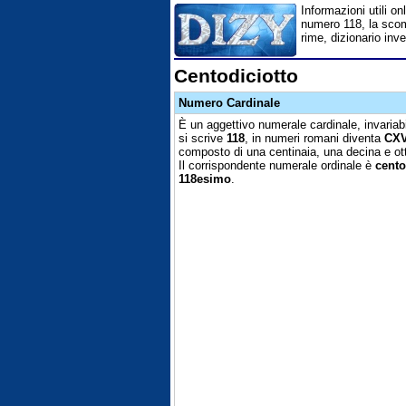
Informazioni utili onl
numero 118, la scompo
rime, dizionario inv
Centodiciotto
Numero Cardinale
È un aggettivo numerale cardinale, invariabi
si scrive
118
, in numeri romani diventa
CXV
composto di una centinaia, una decina e ott
Il corrispondente numerale ordinale è
cento
118esimo
.