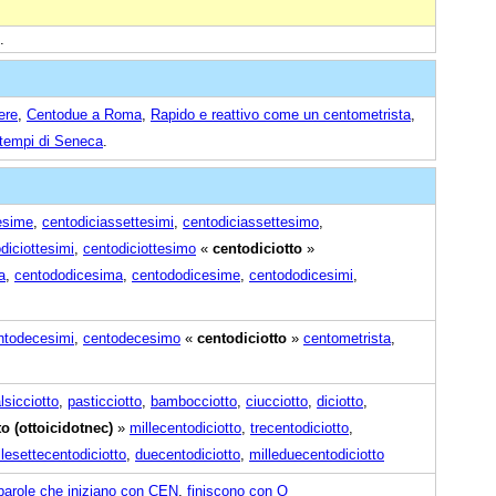
.
ere
,
Centodue a Roma
,
Rapido e reattivo come un centometrista
,
 tempi di Seneca
.
esime
,
centodiciassettesimi
,
centodiciassettesimo
,
diciottesimi
,
centodiciottesimo
«
centodiciotto
»
a
,
centododicesima
,
centododicesime
,
centododicesimi
,
ntodecesimi
,
centodecesimo
«
centodiciotto
»
centometrista
,
lsicciotto
,
pasticciotto
,
bambocciotto
,
ciucciotto
,
diciotto
,
o (ottoicidotnec)
»
millecentodiciotto
,
trecentodiciotto
,
llesettecentodiciotto
,
duecentodiciotto
,
milleduecentodiciotto
parole che iniziano con CEN
,
finiscono con O