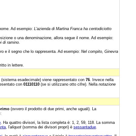
l nome. Ad esempio:
L'azienda di Martina Franca ha centodiciotto
sizione o una denominazione, allora segue il nome. Ad esempio:
i di ramino
.
ro e il segno che lo rappresenta. Ad esempio:
Nel compito, Ginevra
itto in lettere.
6 (sistema esadecimale) viene rappresentato con
76
. Invece nella
resentato con
01110110
(se si utilizzano otto cifre). Nella
notazione
primo
(ovvero il prodotto di due primi, anche uguali). La
:
e
. Ha quattro divisori, la lista completa è: 1, 2, 59, 118. La somma
anta
, l'
aliquot
(somma dei divisori propri) è
sessantadue
.