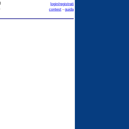
l
login/registrati
,
contest
-
guida