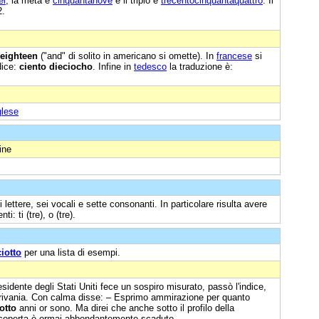
ei
, la metà è
cinquantanove
e il triplo è
trecentocinquantaquattro
. Il
2.
eighteen
("and" di solito in americano si omette). In
francese
si
dice:
ciento dieciocho
. Infine in
tedesco
la traduzione è:
glese
ine
 lettere, sei vocali e sette consonanti. In particolare risulta avere
: ti (tre), o (tre).
iotto
per una lista di esempi.
esidente degli Stati Uniti fece un sospiro misurato, passò l'indice,
 scrivania. Con calma disse: – Esprimo ammirazione per quanto
otto
anni or sono. Ma direi che anche sotto il profilo della
la scoperta è ormai abbondantemente scaduto.