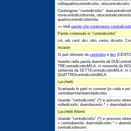
millequattrocentodiciotto, ottocentodiciotto,
Contengono "centodiciotto": duecentodiciott
novecentodiciottomila, ottocentodiciottomil
quattrocentodiciottomila.
»» Vedi
parole che contengono centodiciott
Parole contenute in "centodiciotto"
ciò, odi, cent, dici, otto, cento, diciotto. Co
Incastri
Si può ottenere da
centootto
e
dici
(CENTOd
Inserito nella parola duemila dà DUEcentodi
TREcentodiciottoMILA; in novemila dà NOV
settemila dà SETTEcentodiciottoMILA; in 
QUATTROcentodiciottoMILA.
Lucchetti
Scartando le parti in comune (in coda e poi 
centoduemila/duemiladiciotto.
Usando "centodiciotto" (*) si possono ottener
millediciotto
; duemilacento * =
duemiladicio
Lucchetti Alterni
Usando "centodiciotto" (*) si possono ottener
=
centoduemila
; duemiladiciotto * =
duemil
centodiciottesimi
.