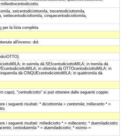
 milleottocentodiciotto.
omila, seicentodiciottomila, trecentodiciottomila,
a, settecentodiciottomila, cinquecentodiciottomila,
o
per la lista completa
ntenute all'inverso: dot.
iciOTTO).
ciottoMILA; in seimila dà SEIcentodiciottoMILA; in tremila dà
EcentodiciottoMILA; in ottomila dà OTTOcentodiciottoMILA; in
cinquemila dà CINQUEcentodiciottoMILA; in quattromila dà
in capo), "centodiciotto" si può ottenere dalle seguenti coppie:
e i seguenti risultati: * diciottomila =
centomila
; millecento * =
tto
.
e i seguenti risultati: millediciotto * =
millecento
; * duemiladiciotto
acento
; centoduemila * =
duemiladiciotto
; * esimio =