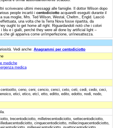
ltri scrivevano ultimi messaggi alle famiglie. Il dottor Wilson dopo
arious people incartò i
centodiciotto
acquarelli eseguiti durante il
ti a sua moglie, Mrs. Ted Wilson, Westal, Cheltm., Engld. Lasciò
effettuata, una volta che la Terra Nova fosse ripartita, da
ey ought to get home all right. Riguardandoli notò che i colori
 blu e i gialli, perché they were all done by artificial light –
la che gli appariva come un'imperfezione, un'inesattezza.
uriosità. Vedi anche:
Anagrammi per centodiciotto
one
ze mediche
mergenza medica
 centootto, ceno, ceni, cencio, cenci, ceto, ceti, cedi, cedo, ceci,
 enoico, etici, etico, etcì, etto, editto, edito, edotto, nodi, nodo,
ila.
otto, trecentodiciotto, milletrecentodiciotto, settecentodiciotto,
illeduecentodiciotto, cinquecentodiciotto, millecinquecentodiciotto,
eicentodiciotto, milleseicentodiciotto, quattrocentodiciotto,