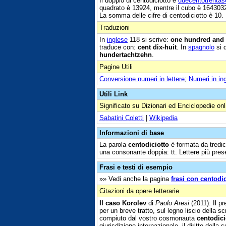
Il doppio di centodiciotto è
duecentotrentas
quadrato è 13924, mentre il cubo è 164303
La somma delle cifre di centodiciotto è 10.
Traduzioni
In
inglese
118 si scrive:
one hundred and 
traduce con:
cent dix-huit
. In
spagnolo
si 
hundertachtzehn
.
Pagine Utili
Conversione numeri in lettere
;
Numeri in in
Utili Link
Significato su Dizionari ed Enciclopedie onl
Sabatini Coletti
|
Wikipedia
Informazioni di base
La parola
centodiciotto
è formata da tredici
una consonante doppia: tt. Lettere più presenti
Frasi e testi di esempio
»» Vedi anche la pagina
frasi con centodic
Citazioni da opere letterarie
Il caso Korolev
di
Paolo Aresi
(2011): Il pr
per un breve tratto, sul legno liscio della
compiuto dal vostro cosmonauta
centodici
giurisdizione internazionale, il diritto del