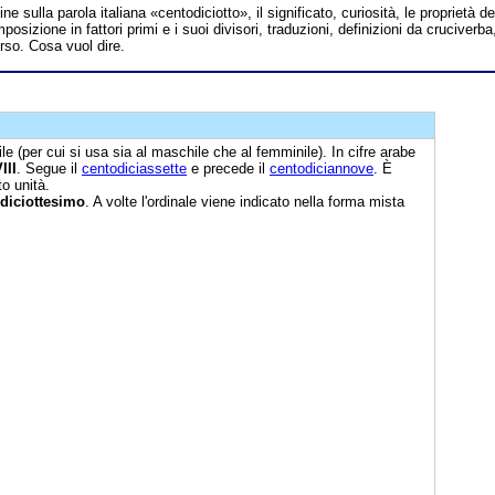
ine sulla parola italiana «centodiciotto», il significato, curiosità, le proprietà de
sizione in fattori primi e i suoi divisori, traduzioni, definizioni da cruciverba
erso. Cosa vuol dire.
le (per cui si usa sia al maschile che al femminile). In cifre arabe
III
. Segue il
centodiciassette
e precede il
centodiciannove
. È
o unità.
diciottesimo
. A volte l'ordinale viene indicato nella forma mista