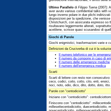
Ultimo Parallelo
di
Filippo Tuena
(2007): A
aver avuto various confidential talks with v
lungo inverno polare in due plichi indirizza
disposizioni per la spedizione, che venisse 
Christchurch, con assicurata espresso so th
risultavano leggermente alterati, soprattutto i
acetilene, scrisse quasi scusandosi di quel
Giochi di Parole
Giochi enigmistici, trasformazioni varie e c
Definizioni da Cruciverba di cui è la soluzi
Il numero telefonico per le emergen
Il numero da comporre in caso di e
Il numero delle emergenze mediche
Il numero dell'emergenza medica
Scarti
Scarti di lettere con resto non consecutivo:
ceco, codici, coito, cotto, cito, enti, enoici,
noci, noto, odio, dico, dito, dotto, doto, itto.
Parole con "centodiciotto"
Iniziano con "centodiciotto": centodiciottom
Finiscono con "centodiciotto": millecentodici
millesettecentodiciotto, duecentodiciotto, m
novecentodiciotto, millenovecentodiciotto, s