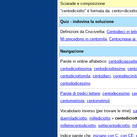
Sciarade e composizione
"centodiciotto" è formata da: cento+diciotto
Quiz - indovina la soluzione
Definizioni da Cruciverba:
Centodieci in lett
Mi precedono in centomila
,
Centocinque ai
Navigazione
Parole in ordine alfabetico:
centodiciassett
centodiciottesima
,
centodiciottesime
,
cento
centodiciottomila
,
centodieci
,
centodiecimil
centododicesimo
Parole di tredici lettere
:
centodecesime
,
ce
centometriste
,
centometristi
Vocabolario inverso (per trovare le rime):
sa
duemiladiciotto
,
millediciotto
«
centodiciott
milletrecentodiciotto
,
settecentodiciotto
,
mi
Indice parole che:
iniziano con C
,
con CE
,