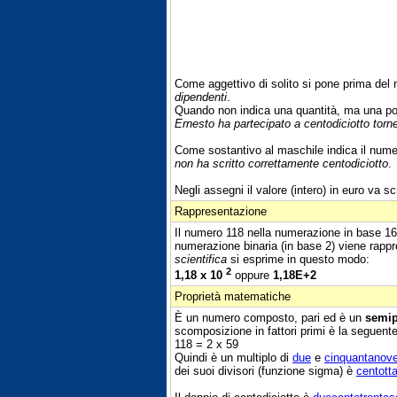
Come aggettivo di solito si pone prima de
dipendenti
.
Quando non indica una quantità, ma una po
Ernesto ha partecipato a centodiciotto torne
Come sostantivo al maschile indica il nume
non ha scritto correttamente centodiciotto
.
Negli assegni il valore (intero) in euro va scr
Rappresentazione
Il numero 118 nella numerazione in base 1
numerazione binaria (in base 2) viene rapp
scientifica
si esprime in questo modo:
2
1,18 x 10
oppure
1,18E+2
Proprietà matematiche
È un numero composto, pari ed è un
semi
scomposizione in fattori primi è la seguente
118 = 2 x 59
Quindi è un multiplo di
due
e
cinquantanov
dei suoi divisori (funzione sigma) è
centott