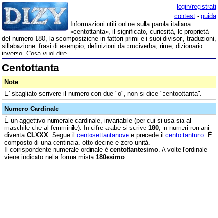
login/registrati
contest
-
guida
Informazioni utili online sulla parola italiana
«centottanta», il significato, curiosità, le proprietà
del numero 180, la scomposizione in fattori primi e i suoi divisori, traduzioni,
sillabazione, frasi di esempio, definizioni da cruciverba, rime, dizionario
inverso. Cosa vuol dire.
Centottanta
Note
E' sbagliato scrivere il numero con due "o", non si dice "centoottanta".
Numero Cardinale
È un aggettivo numerale cardinale, invariabile (per cui si usa sia al
maschile che al femminile). In cifre arabe si scrive
180
, in numeri romani
diventa
CLXXX
. Segue il
centosettantanove
e precede il
centottantuno
. È
composto di una centinaia, otto decine e zero unità.
Il corrispondente numerale ordinale è
centottantesimo
. A volte l'ordinale
viene indicato nella forma mista
180esimo
.