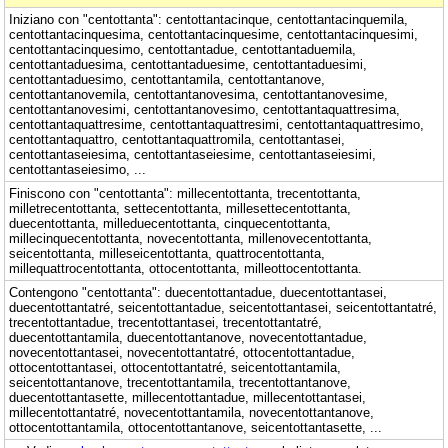
Iniziano con "centottanta": centottantacinque, centottantacinquemila,
centottantacinquesima, centottantacinquesime, centottantacinquesimi,
centottantacinquesimo, centottantadue, centottantaduemila,
centottantaduesima, centottantaduesime, centottantaduesimi,
centottantaduesimo, centottantamila, centottantanove,
centottantanovemila, centottantanovesima, centottantanovesime,
centottantanovesimi, centottantanovesimo, centottantaquattresima,
centottantaquattresime, centottantaquattresimi, centottantaquattresimo,
centottantaquattro, centottantaquattromila, centottantasei,
centottantaseiesima, centottantaseiesime, centottantaseiesimi,
centottantaseiesimo, ...
Finiscono con "centottanta": millecentottanta, trecentottanta,
milletrecentottanta, settecentottanta, millesettecentottanta,
duecentottanta, milleduecentottanta, cinquecentottanta,
millecinquecentottanta, novecentottanta, millenovecentottanta,
seicentottanta, milleseicentottanta, quattrocentottanta,
millequattrocentottanta, ottocentottanta, milleottocentottanta.
Contengono "centottanta": duecentottantadue, duecentottantasei,
duecentottantatré, seicentottantadue, seicentottantasei, seicentottantatré,
trecentottantadue, trecentottantasei, trecentottantatré,
duecentottantamila, duecentottantanove, novecentottantadue,
novecentottantasei, novecentottantatré, ottocentottantadue,
ottocentottantasei, ottocentottantatré, seicentottantamila,
seicentottantanove, trecentottantamila, trecentottantanove,
duecentottantasette, millecentottantadue, millecentottantasei,
millecentottantatré, novecentottantamila, novecentottantanove,
ottocentottantamila, ottocentottantanove, seicentottantasette, ...