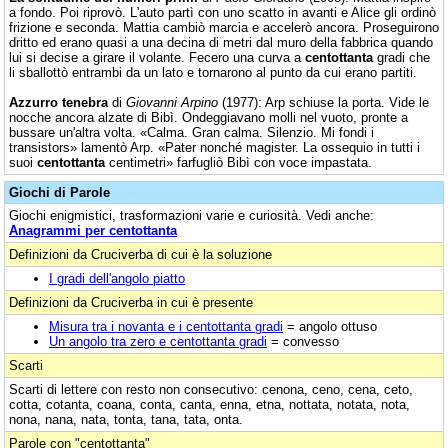
a fondo. Poi riprovò. L'auto partì con uno scatto in avanti e Alice gli ordinò
frizione e seconda. Mattia cambiò marcia e accelerò ancora. Proseguirono
dritto ed erano quasi a una decina di metri dal muro della fabbrica quando
lui si decise a girare il volante. Fecero una curva a
centottanta
gradi che
li sballottò entrambi da un lato e tornarono al punto da cui erano partiti.
Azzurro tenebra
di
Giovanni Arpino
(1977): Arp schiuse la porta. Vide le
nocche ancora alzate di Bibì. Ondeggiavano molli nel vuoto, pronte a
bussare un'altra volta. «Calma. Gran calma. Silenzio. Mi fondi i
transistors» lamentò Arp. «Pater nonché magister. La ossequio in tutti i
suoi
centottanta
centimetri» farfugliò Bibì con voce impastata.
Giochi di Parole
Giochi enigmistici, trasformazioni varie e curiosità. Vedi anche:
Anagrammi per centottanta
Definizioni da Cruciverba di cui è la soluzione
I gradi dell'angolo piatto
Definizioni da Cruciverba in cui è presente
Misura tra i novanta e i centottanta gradi
= angolo ottuso
Un angolo tra zero e centottanta gradi
= convesso
Scarti
Scarti di lettere con resto non consecutivo: cenona, ceno, cena, ceto,
cotta, cotanta, coana, conta, canta, enna, etna, nottata, notata, nota,
nona, nana, nata, tonta, tana, tata, onta.
Parole con "centottanta"