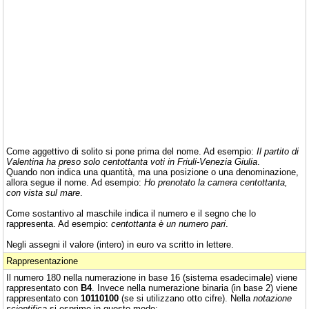
Come aggettivo di solito si pone prima del nome. Ad esempio:
Il partito di
Valentina ha preso solo centottanta voti in Friuli-Venezia Giulia
.
Quando non indica una quantità, ma una posizione o una denominazione,
allora segue il nome. Ad esempio:
Ho prenotato la camera centottanta,
con vista sul mare
.
Come sostantivo al maschile indica il numero e il segno che lo
rappresenta. Ad esempio:
centottanta è un numero pari
.
Negli assegni il valore (intero) in euro va scritto in lettere.
Rappresentazione
Il numero 180 nella numerazione in base 16 (sistema esadecimale) viene
rappresentato con
B4
. Invece nella numerazione binaria (in base 2) viene
rappresentato con
10110100
(se si utilizzano otto cifre). Nella
notazione
scientifica
si esprime in questo modo: