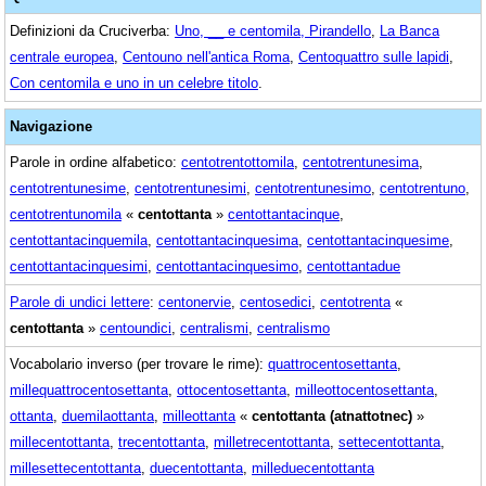
Definizioni da Cruciverba:
Uno, __ e centomila, Pirandello
,
La Banca
centrale europea
,
Centouno nell'antica Roma
,
Centoquattro sulle lapidi
,
Con centomila e uno in un celebre titolo
.
Navigazione
Parole in ordine alfabetico:
centotrentottomila
,
centotrentunesima
,
centotrentunesime
,
centotrentunesimi
,
centotrentunesimo
,
centotrentuno
,
centotrentunomila
«
centottanta
»
centottantacinque
,
centottantacinquemila
,
centottantacinquesima
,
centottantacinquesime
,
centottantacinquesimi
,
centottantacinquesimo
,
centottantadue
Parole di undici lettere
:
centonervie
,
centosedici
,
centotrenta
«
centottanta
»
centoundici
,
centralismi
,
centralismo
Vocabolario inverso (per trovare le rime):
quattrocentosettanta
,
millequattrocentosettanta
,
ottocentosettanta
,
milleottocentosettanta
,
ottanta
,
duemilaottanta
,
milleottanta
«
centottanta (atnattotnec)
»
millecentottanta
,
trecentottanta
,
milletrecentottanta
,
settecentottanta
,
millesettecentottanta
,
duecentottanta
,
milleduecentottanta