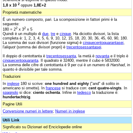
2
1,8 x 10
oppure
1,8E+2
Proprietà matematiche
È un numero composto, pari. La scomposizione in fattori primi è la
seguente:
2
2
180 = 2
x 3
x 5
Quindi è un multiplo di
due
,
tre
e
cinque
. Ha diciotto divisori, la lista
completa è: 1, 2, 3, 4, 5, 6, 9, 10, 12, 15, 18, 20, 30, 36, 45, 60, 90, 180.
La somma dei suoi divisori (funzione sigma) è
cinquecentoquarantasei
,
l'
aliquot
(somma dei divisori propri) è
trecentosessantasei
.
Il doppio di centottanta è
trecentosessanta
, la metà è
novanta
e il triplo è
cinquecentoquaranta
. Il quadrato è 32400, mentre il cubo è 5832000.
La somma delle cifre di centottanta è 9 per cui è un numero di
Harshad
, in
quanto è divisibile per tale somma.
Traduzioni
In
inglese
180 si scrive:
one hundred and eighty
("and" di solito in
americano si omette). In
francese
si traduce con:
cent quatre-vingts
. In
spagnolo
si dice:
ciento ochenta
. Infine in
tedesco
la traduzione è:
hundertachtzig
.
Pagine Utili
Conversione numeri in lettere
;
Numeri in inglese
Utili Link
Significato su Dizionari ed Enciclopedie online