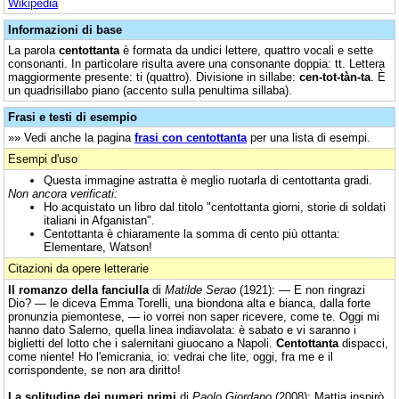
Wikipedia
Informazioni di base
La parola
centottanta
è formata da undici lettere, quattro vocali e sette
consonanti. In particolare risulta avere una consonante doppia: tt. Lettera
maggiormente presente: ti (quattro). Divisione in sillabe:
cen-tot-tàn-ta
. È
un quadrisillabo piano (accento sulla penultima sillaba).
Frasi e testi di esempio
»» Vedi anche la pagina
frasi con centottanta
per una lista di esempi.
Esempi d'uso
Questa immagine astratta è meglio ruotarla di centottanta gradi.
Non ancora verificati:
Ho acquistato un libro dal titolo "centottanta giorni, storie di soldati
italiani in Afganistan".
Centottanta è chiaramente la somma di cento più ottanta:
Elementare, Watson!
Citazioni da opere letterarie
Il romanzo della fanciulla
di
Matilde Serao
(1921): — E non ringrazi
Dio? — le diceva Emma Torelli, una biondona alta e bianca, dalla forte
pronunzia piemontese, — io vorrei non saper ricevere, come te. Oggi mi
hanno dato Salerno, quella linea indiavolata: è sabato e vi saranno i
biglietti del lotto che i salernitani giuocano a Napoli.
Centottanta
dispacci,
come niente! Ho l'emicrania, io: vedrai che lite, oggi, fra me e il
corrispondente, se non ara diritto!
La solitudine dei numeri primi
di
Paolo Giordano
(2008): Mattia inspirò