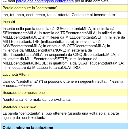
»» Vedi
parole che contengono centottanta
per la lista completa
Parole contenute in "centottanta"
tan, tot, anta, cent, cento, tanta, ottanta. Contenute all'inverso: atto.
Incastri
Inserito nella parola duemila dà DUEcentottantaMILA; in seimila dà
SEIcentottantaMILA; in tremila dà TREcentottantaMILA; in milledue dà
MILLEcentottantaDUE; in millesei dà MILLEcentottantaSEI; in milletre dà
MILLEcentottantaTRE (millecentottantatré); in novemila dà
NOVEcentottantaMILA; in ottomila dà OTTOcentottantaMILA; in
millenove dà MILLEcentottantaNOVE; in settemila dà
SETTEcentottantaMILA; in cinquemila dà CINQUEcentottantaMILA; in
millesette dà MILLEcentottantaSETTE; in millecinque dà
MILLEcentottantaCINQUE; in quattromila dà QUATTROcentottantaMILA;
in millequattro dà MILLEcentottantaQUATTRO.
Lucchetti Alterni
Usando "centottanta" (*) si possono ottenere i seguenti risultati: * esimia
=
centottantesimi
.
Sciarade e composizione
"centottanta" è formata da: cent+ottanta.
Sciarade incatenate
La parola "centottanta" si può ottenere (usando una volta sola la parte
uguale) da: cento+ottanta.
Quiz - indovina la soluzione