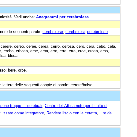
uriosità. Vedi anche:
Anagrammi per cerebrolesa
nere le seguenti parole:
cerebrolese
,
cerebrolesi
,
cerebroleso
.
 cerere, cereo, ceree, cerea, cerro, cerosa, cero, cera, cebo, cela,
, erebo, erbosa, erbe, erba, erro, erre, erra, eroe, erosa, eros,
olsa, blesa.
erso: bere, orbe.
 lettere delle seguenti coppie di parole: cerere/bolsa.
ersone troppo.... cerebrali
,
Centro dell'Attica noto per il culto di
tilizzato come integratore
,
Rendere liscio con la ceretta
,
Il re dei