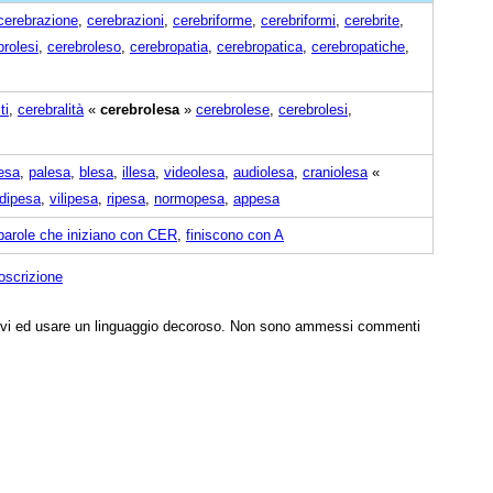
cerebrazione
,
cerebrazioni
,
cerebriforme
,
cerebriformi
,
cerebrite
,
brolesi
,
cerebroleso
,
cerebropatia
,
cerebropatica
,
cerebropatiche
,
ti
,
cerebralità
«
cerebrolesa
»
cerebrolese
,
cerebrolesi
,
esa
,
palesa
,
blesa
,
illesa
,
videolesa
,
audiolesa
,
craniolesa
«
dipesa
,
vilipesa
,
ripesa
,
normopesa
,
appesa
parole che iniziano con CER
,
finiscono con A
oscrizione
tivi ed usare un linguaggio decoroso. Non sono ammessi commenti