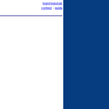
login/registrati
contest
-
guida