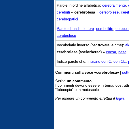
Parole in ordine alfabetico:
cerebralmente
,
cerebriti
«
cerebrolesa
»
cerebrolese
,
cere
cerebropatici
Parole di undici lettere
:
cerebellite
,
cerebelli
cerebroleso
Vocabolario inverso (per trovare le rime):
al
cerebrolesa (aselorberec)
»
coesa
,
pesa
,
Indice parole che:
iniziano con C
,
con CE
,
Commenti sulla voce «cerebrolesa»
|
sott
Scrivi un commento
I commenti devono essere in tema, costrut
"fotocopia" o in maiuscolo.
Per inserire un commento effettua il
login
.