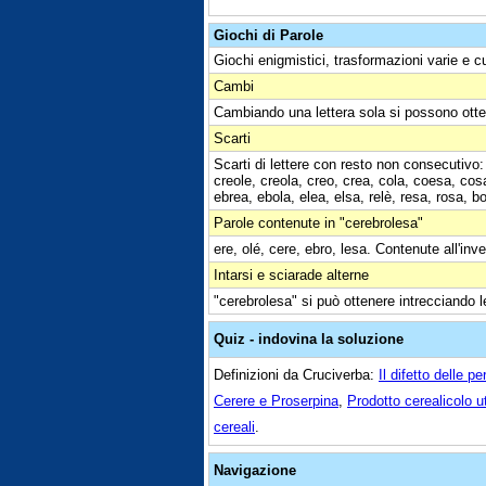
Giochi di Parole
Giochi enigmistici, trasformazioni varie e c
Cambi
Cambiando una lettera sola si possono otte
Scarti
Scarti di lettere con resto non consecutivo:
creole, creola, creo, crea, cola, coesa, cosa
ebrea, ebola, elea, elsa, relè, resa, rosa, b
Parole contenute in "cerebrolesa"
ere, olé, cere, ebro, lesa. Contenute all'inv
Intarsi e sciarade alterne
"cerebrolesa" si può ottenere intrecciando le
Quiz - indovina la soluzione
Definizioni da Cruciverba:
Il difetto delle p
Cerere e Proserpina
,
Prodotto cerealicolo u
cereali
.
Navigazione