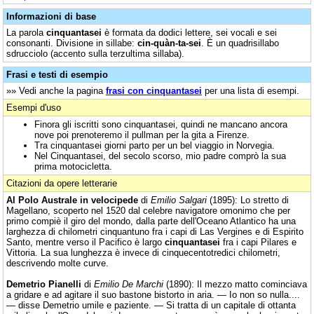
Informazioni di base
La parola
cinquantasei
è formata da dodici lettere, sei vocali e sei
consonanti. Divisione in sillabe:
cin-quàn-ta-sei
. È un quadrisillabo
sdrucciolo (accento sulla terzultima sillaba).
Frasi e testi di esempio
»» Vedi anche la pagina
frasi con cinquantasei
per una lista di esempi.
Esempi d'uso
Finora gli iscritti sono cinquantasei, quindi ne mancano ancora
nove poi prenoteremo il pullman per la gita a Firenze.
Tra cinquantasei giorni parto per un bel viaggio in Norvegia.
Nel Cinquantasei, del secolo scorso, mio padre comprò la sua
prima motocicletta.
Citazioni da opere letterarie
Al Polo Australe in velocipede
di
Emilio Salgari
(1895): Lo stretto di
Magellano, scoperto nel 1520 dal celebre navigatore omonimo che per
primo compiè il giro del mondo, dalla parte dell'Oceano Atlantico ha una
larghezza di chilometri cinquantuno fra i capi di Las Vergines e di Espirito
Santo, mentre verso il Pacifico è largo
cinquantasei
fra i capi Pilares e
Vittoria. La sua lunghezza è invece di cinquecentotredici chilometri,
descrivendo molte curve.
Demetrio Pianelli
di
Emilio De Marchi
(1890): Il mezzo matto cominciava
a gridare e ad agitare il suo bastone bistorto in aria. — Io non so nulla....
— disse Demetrio umile e paziente. — Si tratta di un capitale di ottanta