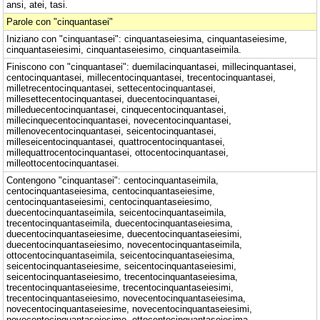
ansi, atei, tasi.
Parole con "cinquantasei"
Iniziano con "cinquantasei": cinquantaseiesima, cinquantaseiesime,
cinquantaseiesimi, cinquantaseiesimo, cinquantaseimila.
Finiscono con "cinquantasei": duemilacinquantasei, millecinquantasei,
centocinquantasei, millecentocinquantasei, trecentocinquantasei,
milletrecentocinquantasei, settecentocinquantasei,
millesettecentocinquantasei, duecentocinquantasei,
milleduecentocinquantasei, cinquecentocinquantasei,
millecinquecentocinquantasei, novecentocinquantasei,
millenovecentocinquantasei, seicentocinquantasei,
milleseicentocinquantasei, quattrocentocinquantasei,
millequattrocentocinquantasei, ottocentocinquantasei,
milleottocentocinquantasei.
Contengono "cinquantasei": centocinquantaseimila,
centocinquantaseiesima, centocinquantaseiesime,
centocinquantaseiesimi, centocinquantaseiesimo,
duecentocinquantaseimila, seicentocinquantaseimila,
trecentocinquantaseimila, duecentocinquantaseiesima,
duecentocinquantaseiesime, duecentocinquantaseiesimi,
duecentocinquantaseiesimo, novecentocinquantaseimila,
ottocentocinquantaseimila, seicentocinquantaseiesima,
seicentocinquantaseiesime, seicentocinquantaseiesimi,
seicentocinquantaseiesimo, trecentocinquantaseiesima,
trecentocinquantaseiesime, trecentocinquantaseiesimi,
trecentocinquantaseiesimo, novecentocinquantaseiesima,
novecentocinquantaseiesime, novecentocinquantaseiesimi,
novecentocinquantaseiesimo, ottocentocinquantaseiesima,