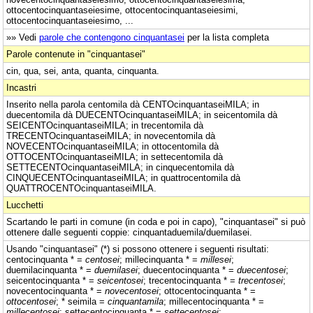
ottocentocinquantaseiesime, ottocentocinquantaseiesimi,
ottocentocinquantaseiesimo, ...
»» Vedi
parole che contengono cinquantasei
per la lista completa
Parole contenute in "cinquantasei"
cin, qua, sei, anta, quanta, cinquanta.
Incastri
Inserito nella parola centomila dà CENTOcinquantaseiMILA; in
duecentomila dà DUECENTOcinquantaseiMILA; in seicentomila dà
SEICENTOcinquantaseiMILA; in trecentomila dà
TRECENTOcinquantaseiMILA; in novecentomila dà
NOVECENTOcinquantaseiMILA; in ottocentomila dà
OTTOCENTOcinquantaseiMILA; in settecentomila dà
SETTECENTOcinquantaseiMILA; in cinquecentomila dà
CINQUECENTOcinquantaseiMILA; in quattrocentomila dà
QUATTROCENTOcinquantaseiMILA.
Lucchetti
Scartando le parti in comune (in coda e poi in capo), "cinquantasei" si può
ottenere dalle seguenti coppie: cinquantaduemila/duemilasei.
Usando "cinquantasei" (*) si possono ottenere i seguenti risultati:
centocinquanta * =
centosei
; millecinquanta * =
millesei
;
duemilacinquanta * =
duemilasei
; duecentocinquanta * =
duecentosei
;
seicentocinquanta * =
seicentosei
; trecentocinquanta * =
trecentosei
;
novecentocinquanta * =
novecentosei
; ottocentocinquanta * =
ottocentosei
; * seimila =
cinquantamila
; millecentocinquanta * =
millecentosei
; settecentocinquanta * =
settecentosei
;