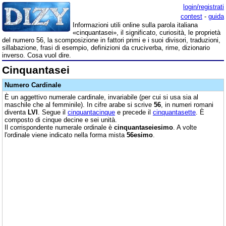
login/registrati
contest
-
guida
Informazioni utili online sulla parola italiana
«cinquantasei», il significato, curiosità, le proprietà
del numero 56, la scomposizione in fattori primi e i suoi divisori, traduzioni,
sillabazione, frasi di esempio, definizioni da cruciverba, rime, dizionario
inverso. Cosa vuol dire.
Cinquantasei
Numero Cardinale
È un aggettivo numerale cardinale, invariabile (per cui si usa sia al
maschile che al femminile). In cifre arabe si scrive
56
, in numeri romani
diventa
LVI
. Segue il
cinquantacinque
e precede il
cinquantasette
. È
composto di cinque decine e sei unità.
Il corrispondente numerale ordinale è
cinquantaseiesimo
. A volte
l'ordinale viene indicato nella forma mista
56esimo
.