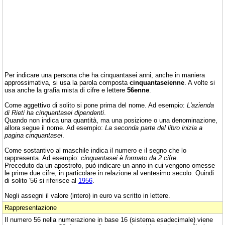
Per indicare una persona che ha cinquantasei anni, anche in maniera
approssimativa, si usa la parola composta
cinquantaseienne
. A volte si
usa anche la grafia mista di cifre e lettere
56enne
.
Come aggettivo di solito si pone prima del nome. Ad esempio:
L'azienda
di Rieti ha cinquantasei dipendenti
.
Quando non indica una quantità, ma una posizione o una denominazione,
allora segue il nome. Ad esempio:
La seconda parte del libro inizia a
pagina cinquantasei
.
Come sostantivo al maschile indica il numero e il segno che lo
rappresenta. Ad esempio:
cinquantasei è formato da 2 cifre
.
Preceduto da un apostrofo, può indicare un anno in cui vengono omesse
le prime due cifre, in particolare in relazione al ventesimo secolo. Quindi
di solito '56 si riferisce al
1956
.
Negli assegni il valore (intero) in euro va scritto in lettere.
Rappresentazione
Il numero 56 nella numerazione in base 16 (sistema esadecimale) viene