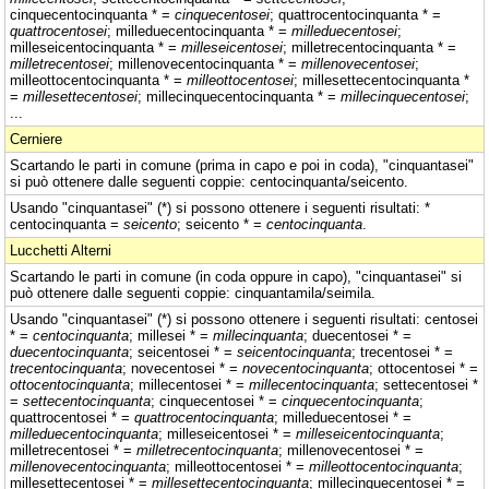
cinquecentocinquanta * =
cinquecentosei
; quattrocentocinquanta * =
quattrocentosei
; milleduecentocinquanta * =
milleduecentosei
;
milleseicentocinquanta * =
milleseicentosei
; milletrecentocinquanta * =
milletrecentosei
; millenovecentocinquanta * =
millenovecentosei
;
milleottocentocinquanta * =
milleottocentosei
; millesettecentocinquanta *
=
millesettecentosei
; millecinquecentocinquanta * =
millecinquecentosei
;
...
Cerniere
Scartando le parti in comune (prima in capo e poi in coda), "cinquantasei"
si può ottenere dalle seguenti coppie: centocinquanta/seicento.
Usando "cinquantasei" (*) si possono ottenere i seguenti risultati: *
centocinquanta =
seicento
; seicento * =
centocinquanta
.
Lucchetti Alterni
Scartando le parti in comune (in coda oppure in capo), "cinquantasei" si
può ottenere dalle seguenti coppie: cinquantamila/seimila.
Usando "cinquantasei" (*) si possono ottenere i seguenti risultati: centosei
* =
centocinquanta
; millesei * =
millecinquanta
; duecentosei * =
duecentocinquanta
; seicentosei * =
seicentocinquanta
; trecentosei * =
trecentocinquanta
; novecentosei * =
novecentocinquanta
; ottocentosei * =
ottocentocinquanta
; millecentosei * =
millecentocinquanta
; settecentosei *
=
settecentocinquanta
; cinquecentosei * =
cinquecentocinquanta
;
quattrocentosei * =
quattrocentocinquanta
; milleduecentosei * =
milleduecentocinquanta
; milleseicentosei * =
milleseicentocinquanta
;
milletrecentosei * =
milletrecentocinquanta
; millenovecentosei * =
millenovecentocinquanta
; milleottocentosei * =
milleottocentocinquanta
;
millesettecentosei * =
millesettecentocinquanta
; millecinquecentosei * =