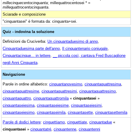
millecinquecentocinquanta
; millequattrocentosei * =
millequattrocentocinquanta
.
Sciarade e composizione
"cinquantasei" è formata da: cinquanta+sei.
Quiz - indovina la soluzione
Definizioni da Cruciverba:
Un cinquantaduesimo di anno
,
Cinquantaduesima parte dell'anno
,
Il cinquantenario coniugale
,
Cinquantacinque... in lettere
,
__ piccola così, cantava Fred Buscaglione
negli Anni Cinquanta
.
Navigazione
Parole in ordine alfabetico:
cinquantanovesimo
,
cinquantaquattresima
,
cinquantaquattresime
,
cinquantaquattresimi
,
cinquantaquattresimo
,
cinquantaquattro
,
cinquantaquattromila
«
cinquantasei
»
cinquantaseiesima
,
cinquantaseiesime
,
cinquantaseiesimi
,
cinquantaseiesimo
,
cinquantaseimila
,
cinquantasette
,
cinquantasettemila
Parole di dodici lettere
:
cinguettiamo
,
cinguettiate
,
cinquantadue
«
cinquantasei
»
cinquantatré
,
cinquantenne
,
cinquantenni