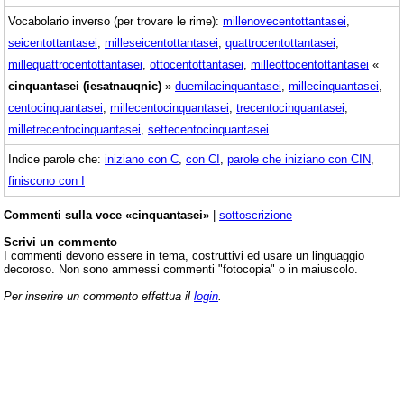
Vocabolario inverso (per trovare le rime):
millenovecentottantasei
,
seicentottantasei
,
milleseicentottantasei
,
quattrocentottantasei
,
millequattrocentottantasei
,
ottocentottantasei
,
milleottocentottantasei
«
cinquantasei (iesatnauqnic)
»
duemilacinquantasei
,
millecinquantasei
,
centocinquantasei
,
millecentocinquantasei
,
trecentocinquantasei
,
milletrecentocinquantasei
,
settecentocinquantasei
Indice parole che:
iniziano con C
,
con CI
,
parole che iniziano con CIN
,
finiscono con I
Commenti sulla voce «cinquantasei»
|
sottoscrizione
Scrivi un commento
I commenti devono essere in tema, costruttivi ed usare un linguaggio
decoroso. Non sono ammessi commenti "fotocopia" o in maiuscolo.
Per inserire un commento effettua il
login
.