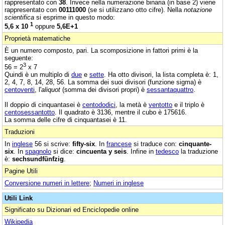
rappresentato con
38
. Invece nella numerazione binaria (in base 2) viene
rappresentato con
00111000
(se si utilizzano otto cifre). Nella
notazione
scientifica
si esprime in questo modo:
1
5,6 x 10
oppure
5,6E+1
Proprietà matematiche
È un numero composto, pari. La scomposizione in fattori primi è la
seguente:
3
56 = 2
x 7
Quindi è un multiplo di
due
e
sette
. Ha otto divisori, la lista completa è: 1,
2, 4, 7, 8, 14, 28, 56. La somma dei suoi divisori (funzione sigma) è
centoventi
, l'
aliquot
(somma dei divisori propri) è
sessantaquattro
.
Il doppio di cinquantasei è
centododici
, la metà è
ventotto
e il triplo è
centosessantotto
. Il quadrato è 3136, mentre il cubo è 175616.
La somma delle cifre di cinquantasei è 11.
Traduzioni
In
inglese
56 si scrive:
fifty-six
. In
francese
si traduce con:
cinquante-
six
. In
spagnolo
si dice:
cincuenta y seis
. Infine in
tedesco
la traduzione
è:
sechsundfünfzig
.
Pagine Utili
Conversione numeri in lettere
;
Numeri in inglese
Utili Link
Significato su Dizionari ed Enciclopedie online
Wikipedia