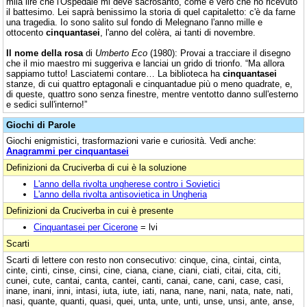
mila lire che l'Ospedale mi deve sacrosanto, come è vero che ho ricevuto
il battesimo. Lei saprà benissimo la storia di quel capitaletto: c'è da farne
una tragedia. Io sono salito sul fondo di Melegnano l'anno mille e
ottocento
cinquantasei
, l'anno del colèra, ai tanti di novembre.
Il nome della rosa
di
Umberto Eco
(1980): Provai a tracciare il disegno
che il mio maestro mi suggeriva e lanciai un grido di trionfo. “Ma allora
sappiamo tutto! Lasciatemi contare… La biblioteca ha
cinquantasei
stanze, di cui quattro eptagonali e cinquantadue più o meno quadrate, e,
di queste, quattro sono senza finestre, mentre ventotto danno sull'esterno
e sedici sull'interno!”
Giochi di Parole
Giochi enigmistici, trasformazioni varie e curiosità. Vedi anche:
Anagrammi per cinquantasei
Definizioni da Cruciverba di cui è la soluzione
L'anno della rivolta ungherese contro i Sovietici
L'anno della rivolta antisovietica in Ungheria
Definizioni da Cruciverba in cui è presente
Cinquantasei per Cicerone
= lvi
Scarti
Scarti di lettere con resto non consecutivo: cinque, cina, cintai, cinta,
cinte, cinti, cinse, cinsi, cine, ciana, ciane, ciani, ciati, citai, cita, citi,
cunei, cute, cantai, canta, cantei, canti, canai, cane, cani, case, casi,
inane, inani, inni, intasi, iuta, iute, iati, nana, nane, nani, nata, nate, nati,
nasi, quante, quanti, quasi, quei, unta, unte, unti, unse, unsi, ante, anse,