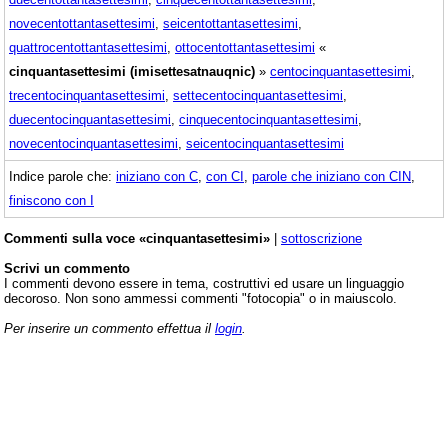
novecentottantasettesimi
,
seicentottantasettesimi
,
quattrocentottantasettesimi
,
ottocentottantasettesimi
«
cinquantasettesimi (imisettesatnauqnic)
»
centocinquantasettesimi
,
trecentocinquantasettesimi
,
settecentocinquantasettesimi
,
duecentocinquantasettesimi
,
cinquecentocinquantasettesimi
,
novecentocinquantasettesimi
,
seicentocinquantasettesimi
Indice parole che:
iniziano con C
,
con CI
,
parole che iniziano con CIN
,
finiscono con I
Commenti sulla voce «cinquantasettesimi»
|
sottoscrizione
Scrivi un commento
I commenti devono essere in tema, costruttivi ed usare un linguaggio
decoroso. Non sono ammessi commenti "fotocopia" o in maiuscolo.
Per inserire un commento effettua il
login
.