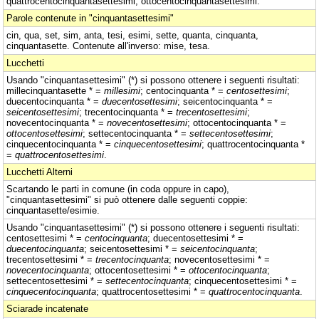
quattrocentocinquantasettesimi, ottocentocinquantasettesimi.
Parole contenute in "cinquantasettesimi"
cin, qua, set, sim, anta, tesi, esimi, sette, quanta, cinquanta,
cinquantasette. Contenute all'inverso: mise, tesa.
Lucchetti
Usando "cinquantasettesimi" (*) si possono ottenere i seguenti risultati:
millecinquantasette * =
millesimi
; centocinquanta * =
centosettesimi
;
duecentocinquanta * =
duecentosettesimi
; seicentocinquanta * =
seicentosettesimi
; trecentocinquanta * =
trecentosettesimi
;
novecentocinquanta * =
novecentosettesimi
; ottocentocinquanta * =
ottocentosettesimi
; settecentocinquanta * =
settecentosettesimi
;
cinquecentocinquanta * =
cinquecentosettesimi
; quattrocentocinquanta *
=
quattrocentosettesimi
.
Lucchetti Alterni
Scartando le parti in comune (in coda oppure in capo),
"cinquantasettesimi" si può ottenere dalle seguenti coppie:
cinquantasette/esimie.
Usando "cinquantasettesimi" (*) si possono ottenere i seguenti risultati:
centosettesimi * =
centocinquanta
; duecentosettesimi * =
duecentocinquanta
; seicentosettesimi * =
seicentocinquanta
;
trecentosettesimi * =
trecentocinquanta
; novecentosettesimi * =
novecentocinquanta
; ottocentosettesimi * =
ottocentocinquanta
;
settecentosettesimi * =
settecentocinquanta
; cinquecentosettesimi * =
cinquecentocinquanta
; quattrocentosettesimi * =
quattrocentocinquanta
.
Sciarade incatenate