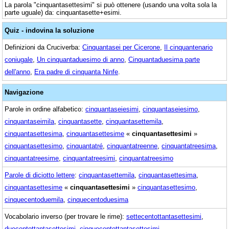
La parola "cinquantasettesimi" si può ottenere (usando una volta sola la
parte uguale) da: cinquantasette+esimi.
Quiz - indovina la soluzione
Definizioni da Cruciverba:
Cinquantasei per Cicerone
,
Il cinquantenario
coniugale
,
Un cinquantaduesimo di anno
,
Cinquantaduesima parte
dell'anno
,
Era padre di cinquanta Ninfe
.
Navigazione
Parole in ordine alfabetico:
cinquantaseiesimi
,
cinquantaseiesimo
,
cinquantaseimila
,
cinquantasette
,
cinquantasettemila
,
cinquantasettesima
,
cinquantasettesime
«
cinquantasettesimi
»
cinquantasettesimo
,
cinquantatré
,
cinquantatreenne
,
cinquantatreesima
,
cinquantatreesime
,
cinquantatreesimi
,
cinquantatreesimo
Parole di diciotto lettere
:
cinquantasettemila
,
cinquantasettesima
,
cinquantasettesime
«
cinquantasettesimi
»
cinquantasettesimo
,
cinquecentoduemila
,
cinquecentoduesima
Vocabolario inverso (per trovare le rime):
settecentottantasettesimi
,
duecentottantasettesimi
,
cinquecentottantasettesimi
,