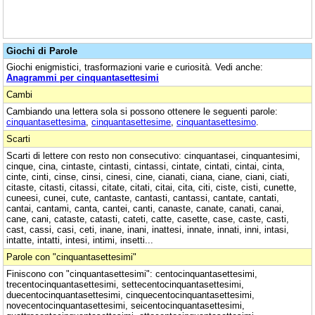
Giochi di Parole
Giochi enigmistici, trasformazioni varie e curiosità. Vedi anche:
Anagrammi per cinquantasettesimi
Cambi
Cambiando una lettera sola si possono ottenere le seguenti parole:
cinquantasettesima
,
cinquantasettesime
,
cinquantasettesimo
.
Scarti
Scarti di lettere con resto non consecutivo: cinquantasei, cinquantesimi,
cinque, cina, cintaste, cintasti, cintassi, cintate, cintati, cintai, cinta,
cinte, cinti, cinse, cinsi, cinesi, cine, cianati, ciana, ciane, ciani, ciati,
citaste, citasti, citassi, citate, citati, citai, cita, citi, ciste, cisti, cunette,
cuneesi, cunei, cute, cantaste, cantasti, cantassi, cantate, cantati,
cantai, cantami, canta, cantei, canti, canaste, canate, canati, canai,
cane, cani, cataste, catasti, cateti, catte, casette, case, caste, casti,
cast, cassi, casi, ceti, inane, inani, inattesi, innate, innati, inni, intasi,
intatte, intatti, intesi, intimi, insetti...
Parole con "cinquantasettesimi"
Finiscono con "cinquantasettesimi": centocinquantasettesimi,
trecentocinquantasettesimi, settecentocinquantasettesimi,
duecentocinquantasettesimi, cinquecentocinquantasettesimi,
novecentocinquantasettesimi, seicentocinquantasettesimi,