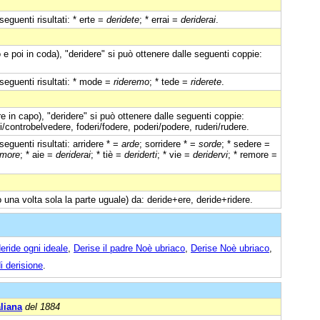
eguenti risultati: * erte =
deridete
; * errai =
deriderai
.
e poi in coda), "deridere" si può ottenere dalle seguenti coppie:
seguenti risultati: * mode =
rideremo
; * tede =
riderete
.
 in capo), "deridere" si può ottenere dalle seguenti coppie:
i/controbelvedere, foderi/fodere, poderi/podere, ruderi/rudere.
eguenti risultati: arridere * =
arde
; sorridere * =
sorde
; * sedere =
emore
; * aie =
deriderai
; * tiè =
deriderti
; * vie =
deridervi
; * remore =
 una volta sola la parte uguale) da: deride+ere, deride+ridere.
eride ogni ideale
,
Derise il padre Noè ubriaco
,
Derise Noè ubriaco
,
i derisione
.
aliana
del 1884