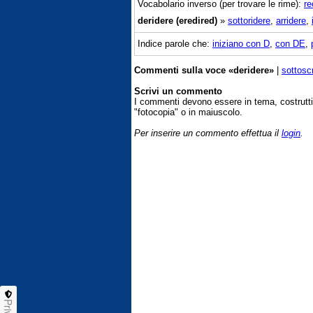
Vocabolario inverso (per trovare le rime):
re
deridere (eredired)
»
sottoridere
,
arridere
,
Indice parole che:
iniziano con D
,
con DE
,
Commenti sulla voce «deridere»
|
sottosc
Scrivi un commento
I commenti devono essere in tema, costrut
"fotocopia" o in maiuscolo.
Per inserire un commento effettua il
login
.