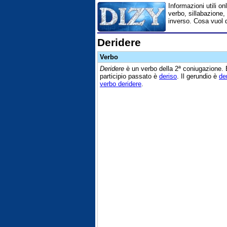
Informazioni utili on
verbo, sillabazione, 
inverso. Cosa vuol d
Deridere
Verbo
Deridere
è un verbo della 2ª coniugazione.
participio passato è
deriso
. Il gerundio è
de
verbo deridere
.