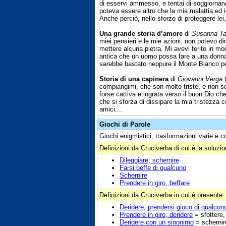
di esservi ammesso, e tentai di soggiornarv
poteva essere altro che la mia malattia ed 
Anche perciò, nello sforzo di proteggere 
Una grande storia d’amore
di
Susanna T
miei pensieri e le mie azioni, non potevo di
mettere alcuna pietra. Mi avevi ferito in mod
antica che un uomo possa fare a una donna e
sarebbe bastato neppure il Monte Bianco pe
Storia di una capinera
di
Giovanni Verga
(
compiangimi, che son molto triste, e non so
forse cattiva e ingrata verso il buon Dio ch
che si sforza di dissipare la mia tristezza c
amici....
Giochi di Parole
Giochi enigmistici, trasformazioni varie e c
Definizioni da Cruciverba di cui è la soluzi
Dileggiare, schernire
Farsi beffe di qualcuno
Schernire
Prendere in giro, beffare
Definizioni da Cruciverba in cui è presente
Deridere, prendersi gioco di qualcun
Prendere in giro, deridere
= sfottere
Deridere con un sinonimo
= schernir