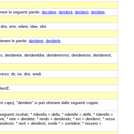
nere le seguenti parole:
decidere
,
deriderà
,
deriderò
,
deridete
.
ire, erre, edere, idee, idre.
tenere le parole:
deriderei
,
deriderle
.
mo, deriderete, deriderebbe, derideremmo, deridereste, derideresti,
erso: dir, ire, dire, eredi.
RestE.
in capo), "deridere" si può ottenere dalle seguenti coppie:
eguenti risultati: * riderella =
della
; * riderelle =
delle
; * riderello =
ere
; * rete =
deridete
; * rendo =
deridendo
; * evi =
deridervi
; * resse
erideste
; * resti =
deridesti
; sorde * =
sorridere
; * ressero =