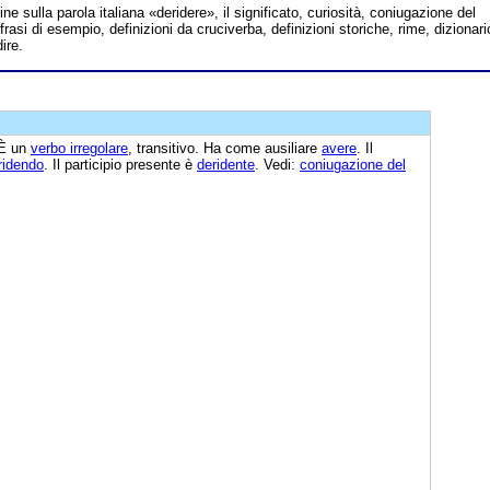
line sulla parola italiana «deridere», il significato, curiosità, coniugazione del
frasi di esempio, definizioni da cruciverba, definizioni storiche, rime, dizionari
ire.
 È un
verbo irregolare
, transitivo. Ha come ausiliare
avere
. Il
ridendo
. Il participio presente è
deridente
. Vedi:
coniugazione del