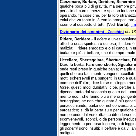
Canzonare, Burlare, Deridere, Schernire
qualche poca più di gravità, ma sempre priv
per atto di puro scherzo, e spesso lontane d
operando, fa cose che, per la loro stranezz
colui che va tanto in là con lo spropositar
scemo al cospetto di tutti. (Vedi
Burla
).
[i
Dizionario dei sinonimi - Zecchini
del 1
Ridere, Deridere
- Il
ridere
è un'espansione 
all'udire cosa spiritosa o curiosa; il rider
malizia: il ridere smodato è o si cangia in 
burlare e più al beffare, che è sempre male 
Uccellare, Sberteggiare, Sbertucciare, Di
Dare la berta, Fare uno sberto; Sgualcir
onde resti preso in qualche pania; ma più a 
quelli che più facilmente vengono uccellati
motti scherzevoli ma pungenti in uno e qual
comune dell'altro; dice forse motteggio m
forse
, questi modi dubitativi cioè, perchè a 
dipende tanto dal vocabolo quanto dal tuono 
merito ecc., che fanno più o meno pungente
berteggiare; se non che questo è più generi
punzecchiando, burlando, nel conversare, anc
sarcastico; si dà la berta su o per qualche d
non potendo dal vero attacco difendersi o 
sconvenevoli, sconci, o da persona ineduc
leggermente o per cosa leggera, o di leggie
gli
scherni
sono insulti: il beffare è da vil
maligno.