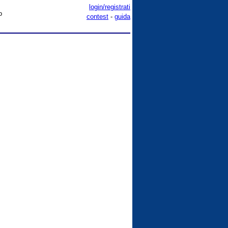
login/registrati
o
contest
-
guida