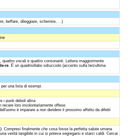
e, beffare, dileggiare, schernire, ...)
ine
e, quattro vocali e quattro consonanti. Lettera maggiormente
de-re
. È un quadrisillabo sdrucciolo (accento sulla terzultima
per una lista di esempi.
i punti deboli altrui.
on recare loro involontariamente offese.
ll'uomo è imparare a non deridere il prossimo affetto da difetti
): Compresi finalmente che cosa fosse la perfetta salute umana
una verità tangibile in cui si poteva segregarsi e starci caldi. Cercai