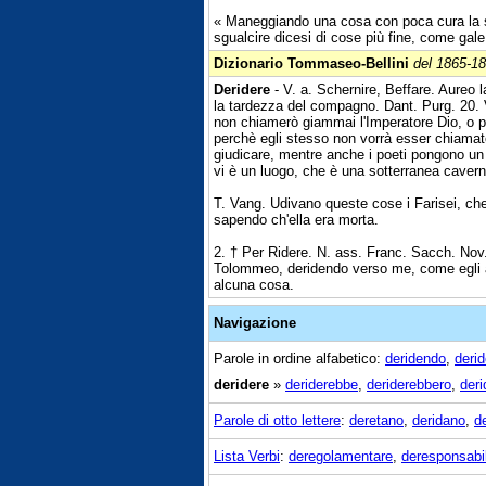
« Maneggiando una cosa con poca cura la si
sgualcire dicesi di cose più fine, come gale
Dizionario Tommaseo-Bellini
del 1865-1
Deridere
- V. a. Schernire, Beffare. Aureo l
la tardezza del compagno. Dant. Purg. 20. V
non chiamerò giammai l'Imperatore Dio, o p
perchè egli stesso non vorrà esser chiamat
giudicare, mentre anche i poeti pongono un 
vi è un luogo, che è una sotterranea caverna
T. Vang. Udivano queste cose i Farisei, che
sapendo ch'ella era morta.
2. † Per Ridere. N. ass. Franc. Sacch. Nov.
Tolommeo, deridendo verso me, come egli a
alcuna cosa.
Navigazione
Parole in ordine alfabetico:
deridendo
,
deri
deridere
»
deriderebbe
,
deriderebbero
,
deri
Parole di otto lettere
:
deretano
,
deridano
,
d
Lista Verbi
:
deregolamentare
,
deresponsabi