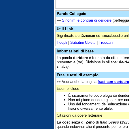
Parole Collegate
»»
Sinonimi e contrari di deridere
(beffeggiar
Utili Link
Significato su Dizionari ed Enciclopedie onl
Hoepli
|
Sabatini Coletti
|
Treccani
Informazioni di base
La parola
deridere
è formata da otto letter
presente: e (tre). Divisione in sillabe:
de-rì-
sillaba).
Frasi e testi di esempio
»» Vedi anche la pagina
frasi con deridere
Esempi d'uso
È sicuramente poco elegante deridere 
Non mi piace deridere gli altri per n
Uno dei fondamenti dell'educazione de
fisici o diversamente abile.
Citazioni da opere letterarie
La coscienza di Zeno
di
Italo Svevo
(1923
quando indovinai che il presente per lei era 