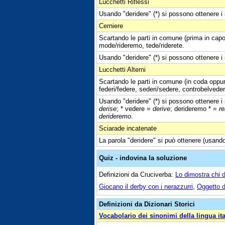
Lucchetti Riflessi
Usando "deridere" (*) si possono ottenere i s
Cerniere
Scartando le parti in comune (prima in capo 
mode/rideremo, tede/riderete.
Usando "deridere" (*) si possono ottenere i 
Lucchetti Alterni
Scartando le parti in comune (in coda oppure
federi/federe, sederi/sedere, controbelveder
Usando "deridere" (*) si possono ottenere i s
derise
; * vedere =
derive
; derideremo * =
r
derideremo
.
Sciarade incatenate
La parola "deridere" si può ottenere (usando
Quiz - indovina la soluzione
Definizioni da Cruciverba:
Lo dimostra chi d
Giocano il derby con i nerazzurri
,
Oggetto d
Definizioni da Dizionari Storici
Vocabolario dei sinonimi della lingua it