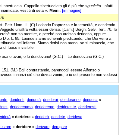
 sbertuccia. Cappello sbertucciato gli è più che
sgualcito
. Infatti
 inamidate, vestiti di seta ».
Meini
.
[immagine]
879
at. Petr. Uom. ill. (C) Lodando l'asprezza e la temerità, e deridendo
eggiolo un'altra volta esser deriso. [Cam.] Borgh. Selv. Tert. 70. Io
erchè non so mentire, o perchè non ardisco deriderlo, oppure
o Dio. E 95. Laonde siamo scherniti predicando, che Dio verrà a
tribunale nell'inferno. Siamo derisi non meno, se si minaccia, che
 di fuoco invisibile.
 erano avari, e lo deridevano! (G.C.) – Lo deridevano (G.C.)
 151. (M.) Egli contrastando, parendogli essere Alfonso o
vesse innanzi ciò che dovea venire, e io del presente non vedessi
dente
,
deridenti
,
deriderà
,
deriderai
,
derideranno
,
deriderci
«
derei
,
derideremmo
,
derideremo
,
deridereste
,
derideresti
eriderà
«
deridere
»
deriderò
,
deridete
,
derideva
lizzare
«
deridere
»
derivare
,
derogare