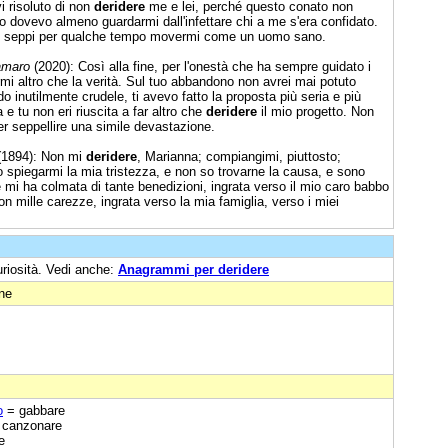
i risoluto di non
deridere
me e lei, perché questo conato non
io dovevo almeno guardarmi dall'infettare chi a me s'era confidato.
lei, seppi per qualche tempo movermi come un uomo sano.
amaro
(2020): Così alla fine, per l'onestà che ha sempre guidato i
rmi altro che la verità. Sul tuo abbandono non avrei mai potuto
o inutilmente crudele, ti avevo fatto la proposta più seria e più
 tu non eri riuscita a far altro che
deridere
il mio progetto. Non
r seppellire una simile devastazione.
1894): Non mi
deridere
, Marianna; compiangimi, piuttosto;
 spiegarmi la mia tristezza, e non so trovarne la causa, e sono
e mi ha colmata di tante benedizioni, ingrata verso il mio caro babbo
on mille carezze, ingrata verso la mia famiglia, verso i miei
uriosità. Vedi anche:
Anagrammi per deridere
one
o
= gabbare
, canzonare
e