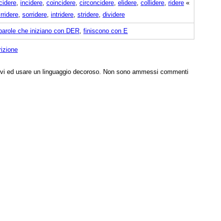
cidere
,
incidere
,
coincidere
,
circoncidere
,
elidere
,
collidere
,
ridere
«
irridere
,
sorridere
,
intridere
,
stridere
,
dividere
parole che iniziano con DER
,
finiscono con E
rizione
tivi ed usare un linguaggio decoroso. Non sono ammessi commenti