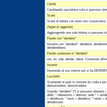
Cambi
Cambiando una lettera sola si possono otte
Scarti
Scarti di lettere con resto non consecutivo: d
Zeppe (e aggiunte)
Aggiungendo una sola lettera si possono ot
Parole con "deridere"
Iniziano con "deridere": deriderei, deridere
deriderebbero.
Parole contenute in "deridere"
ere, eri, ride, deride, ridere. Contenute all'inv
Incastri
Inserendo al suo interno est si ha DERIDE
Lucchetti
Scartando le parti in comune (in coda e poi 
derise/sedere, derive/vedere.
Usando "deridere" (*) si possono ottenere i s
dello
; * rideremmo =
demmo
; arde * =
arrid
=
deridesse
; * ressi =
deridessi
; * reste =
d
deridessero
.