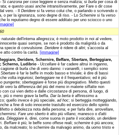
- Si
canzona
per cose leggiere e senza malizia; si
burla
per cosa di
ata; e questo usasi anche intransitivamente, per Fare o dir cose
al vero. - Il
Deridere
si fa verso colui che, o parlando o scrivendo o
a, o per la ignoranza, sono degne di riso. - Lo
Schernire
si fa verso
e che lo reputiamo degno di essere additato per uno sciocco o uno
mmagine]
860
naturale dell'interna allegrezza; è moto prodotto in noi al vedere,
e è innocente quasi sempre, se non è prodotto da malignità o da
una specie di convulsione.
Deridere
è ridere di altri; s'accosta al
e atto contro la carità.
[immagine]
leggiare, Deridere, Schernire, Beffare, Sbertare, Berteggiare,
e; Scherno, Ludibrio
-
Uccellare
è far cadere altrui in inganno,
cagione di burla che di vero danno: i vanarelli, i semplici sono
.
Sbertare
è far le beffe in modo basso e triviale; è dire di bassi
che volta ingiuriosi;
berteggiare
ne è il frequentativo; ed è più
eno pungente;
sberteggiare
è forse più dispregiativo. Metto questi
dir vero la differenza del più del meno in materie siffatte non
con cui vien detto e dalle circostanze di persona, di luogo, di
, più o meno grave la beffa.
Dar la berta
è affinissimo a
co; quello invece è più speciale,
ad hoc
; si berteggia motteggiando,
he a fine di solo innocente trastullo ed esercizio dello spirito
ifetto o debolezza nota della persona; e per farla dire, arrovellare,
schermirsi.
Fare uno sberto
è atto più villano; manesco o d'atti
ata.
Dileggiare
è, direi, come suona in parte il vocabolo, un
deridere
ri.
Beffare
è più; le beffe sono offese reali;
schernire
è più ancora;
lano, da malcreato; lo schernire da malvagio animo, da uomo tristo e