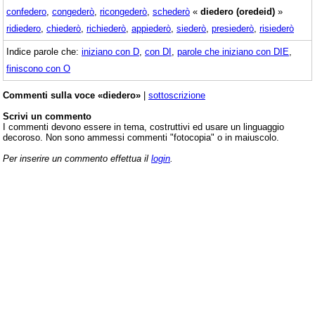
confedero
,
congederò
,
ricongederò
,
schederò
«
diedero (oredeid)
»
ridiedero
,
chiederò
,
richiederò
,
appiederò
,
siederò
,
presiederò
,
risiederò
Indice parole che:
iniziano con D
,
con DI
,
parole che iniziano con DIE
,
finiscono con O
Commenti sulla voce «diedero»
|
sottoscrizione
Scrivi un commento
I commenti devono essere in tema, costruttivi ed usare un linguaggio
decoroso. Non sono ammessi commenti "fotocopia" o in maiuscolo.
Per inserire un commento effettua il
login
.