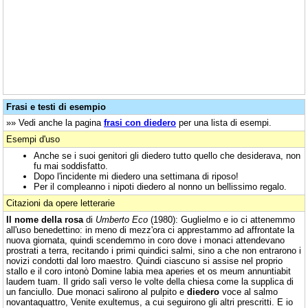
Frasi e testi di esempio
»» Vedi anche la pagina
frasi con diedero
per una lista di esempi.
Esempi d'uso
Anche se i suoi genitori gli diedero tutto quello che desiderava, non
fu mai soddisfatto.
Dopo l'incidente mi diedero una settimana di riposo!
Per il compleanno i nipoti diedero al nonno un bellissimo regalo.
Citazioni da opere letterarie
Il nome della rosa
di
Umberto Eco
(1980): Guglielmo e io ci attenemmo
all'uso benedettino: in meno di mezz'ora ci apprestammo ad affrontate la
nuova giornata, quindi scendemmo in coro dove i monaci attendevano
prostrati a terra, recitando i primi quindici salmi, sino a che non entrarono i
novizi condotti dal loro maestro. Quindi ciascuno si assise nel proprio
stallo e il coro intonò Domine labia mea aperies et os meum annuntiabit
laudem tuam. Il grido salì verso le volte della chiesa come la supplica di
un fanciullo. Due monaci salirono al pulpito e
diedero
voce al salmo
novantaquattro, Venite exultemus, a cui seguirono gli altri prescritti. E io