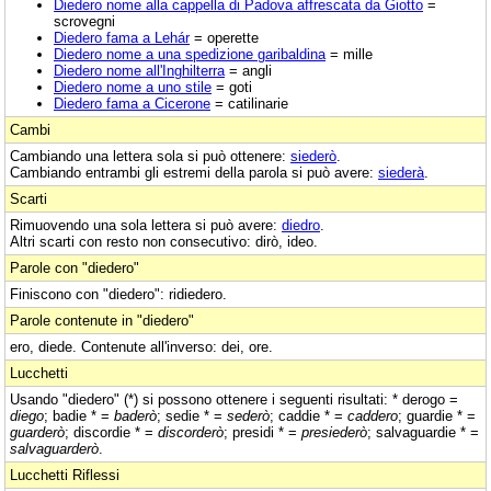
Diedero nome alla cappella di Padova affrescata da Giotto
=
scrovegni
Diedero fama a Lehár
= operette
Diedero nome a una spedizione garibaldina
= mille
Diedero nome all'Inghilterra
= angli
Diedero nome a uno stile
= goti
Diedero fama a Cicerone
= catilinarie
Cambi
Cambiando una lettera sola si può ottenere:
siederò
.
Cambiando entrambi gli estremi della parola si può avere:
siederà
.
Scarti
Rimuovendo una sola lettera si può avere:
diedro
.
Altri scarti con resto non consecutivo: dirò, ideo.
Parole con "diedero"
Finiscono con "diedero": ridiedero.
Parole contenute in "diedero"
ero, diede. Contenute all'inverso: dei, ore.
Lucchetti
Usando "diedero" (*) si possono ottenere i seguenti risultati: * derogo =
diego
; badie * =
baderò
; sedie * =
sederò
; caddie * =
caddero
; guardie * =
guarderò
; discordie * =
discorderò
; presidi * =
presiederò
; salvaguardie * =
salvaguarderò
.
Lucchetti Riflessi