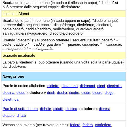
Scartando le parti in comune (in coda e il riflesso in capo), "diedero" si
può ottenere dalle seguenti coppie: diedra/arerò.
Lucchetti Alterni
Scartando le parti in comune (in coda oppure in capo), "diedero" si può
ottenere dalle seguenti coppie: diego/derogo, diede/eroe, diedi/eroi,
badie/baderò, caddie/caddero, sedie/sederò, guardie/guarderò,
salvaguardie/salvaguarderò, discordie/discorderò.
Usando "diedero" (*) si possono ottenere i seguenti risultati: baderò * =
badie
; caddero * =
caddie
; guarderò * =
guardie
; discorderò * =
discordie
;
salvaguarderò * =
salvaguardie
.
Sciarade incatenate
La parola "diedero" si può ottenere (usando una volta sola la parte uguale)
da: diede+ero.
Navigazione
Parole in ordine alfabetico:
didietro
,
didramma
,
didrammi
,
dieci
,
diecimila
,
diecina
,
diede
«
diedero
»
diedi
,
diedra
,
diedre
,
diedri
,
diedro
,
diego
,
dielettrica
Parole di sette lettere
:
didatte
,
didatti
,
diecina
«
diedero
»
dieresi
,
diesare
,
difatti
Vocabolario inverso (per trovare le rime):
federò
,
federo
,
confederò
,