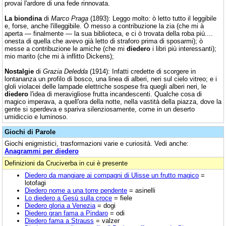
provai l'ardore di una fede rinnovata.
La biondina
di
Marco Praga
(1893): Leggo molto: ò letto tutto il leggibile
e, forse, anche l'illeggibile. Ò messo a contribuzione la zia (che mi à
aperta — finalmente — la sua biblioteca, e ci ò trovata della roba più....
onesta di quella che avevo già letto di straforo prima di sposarmi); ò
messe a contribuzione le amiche (che mi
diedero
i libri più interessanti);
mio marito (che mi à inflitto Dickens);
Nostalgie
di
Grazia Deledda
(1914): Infatti credette di scorgere in
lontananza un profilo di bosco, una linea di alberi, neri sul cielo vitreo; e i
gloli violacei delle lampade elettriche sospese fra quegli alberi neri, le
diedero
l'idea di meravigliose frutta incandescenti. Qualche cosa di
magico imperava, a quell'ora della notte, nella vastità della piazza, dove la
gente si sperdeva e spariva silenziosamente, come in un deserto
umidiccio e luminoso.
Giochi di Parole
Giochi enigmistici, trasformazioni varie e curiosità. Vedi anche:
Anagrammi per diedero
Definizioni da Cruciverba in cui è presente
Diedero da mangiare ai compagni di Ulisse un frutto magico
=
lotofagi
Diedero nome a una torre pendente
= asinelli
Lo diedero a Gesù sulla croce
= fiele
Diedero gloria a Venezia
= dogi
Diedero gran fama a Pindaro
= odi
Diedero fama a Strauss
= valzer