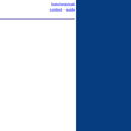
login/registrati
contest
-
guida