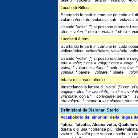
tesero =
volsero
; * tetano =
voltano
; * eolo
Lucchetti Riflessi
Scartando le parti in comune (in coda e il ri
volarono/onorate, volassi/issate, volavi/iva
Usando "volte" (*) si possono ottenere i segu
eteri =
voleri
; * etera =
volerà
; * etero =
vol
Lucchetti Alterni
Scartando le parti in comune (in coda oppure
voliera/teiera, voliere/teiere, volle/tele, voll
Usando "volte" (*) si possono ottenere i segu
erte =
voler
; * gite =
volgi
; * gote =
volgo
; *
volva
; * voltano =
tetano
; * avite =
volavi
; 
volpaia
; * parete =
volpare
; * pinete =
volpi
Intarsi e sciarade alterne
Intrecciando le lettere di "volte" (*) con un'
vogliate
; alea * =
alveolate
; inia * =
inviolat
vincolate
; conia * =
convoliate
; senta * =
s
stravolgete
; * incava =
vincolavate
; sincer
Definizioni da Dizionari Storici
Vocabolario dei sinonimi della lingua it
Talora, Talvolta, Alcuna volta, Qualche vo
durata o di una ricorrenza più indeterminat
vizio.» -
Talvolta
pare segnar epoche più dete