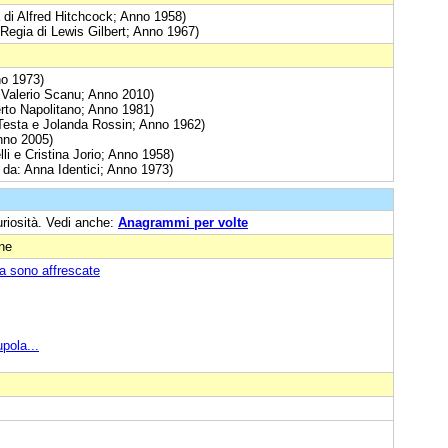
 di Alfred Hitchcock; Anno 1958)
(Regia di Lewis Gilbert; Anno 1967)
no 1973)
a: Valerio Scanu; Anno 2010)
erto Napolitano; Anno 1981)
 Testa e Jolanda Rossin; Anno 1962)
Anno 2005)
lli e Cristina Jorio; Anno 1958)
 da: Anna Identici; Anno 1973)
uriosità. Vedi anche:
Anagrammi per volte
one
a sono affrescate
pola...