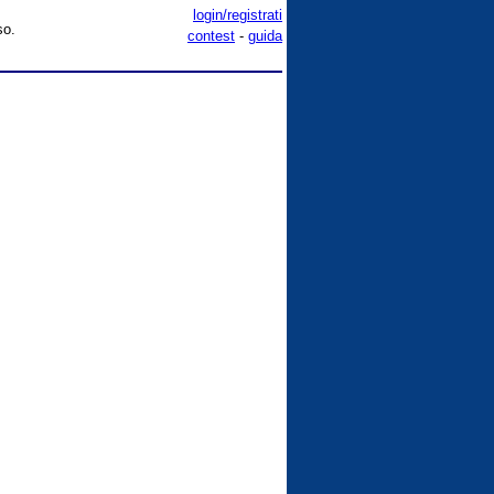
login/registrati
so.
contest
-
guida