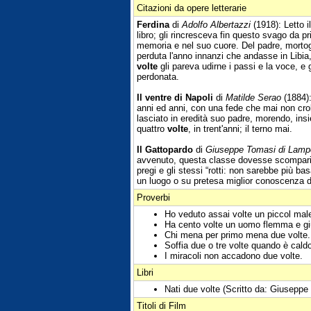
Citazioni da opere letterarie
Ferdina
di
Adolfo Albertazzi
(1918): Letto i
libro; gli rincresceva fin questo svago da pr
memoria e nel suo cuore. Del padre, mortog
perduta l'anno innanzi che andasse in Libia
volte
gli pareva udirne i passi e la voce, e 
perdonata.
Il ventre di Napoli
di
Matilde Serao
(1884):
anni ed anni, con una fede che mai non crol
lasciato in eredità suo padre, morendo, insi
quattro
volte
, in trent'anni; il terno mai.
Il Gattopardo
di
Giuseppe Tomasi di Lam
avvenuto, questa classe dovesse scomparire,
pregi e gli stessi “rotti: non sarebbe più ba
un luogo o su pretesa miglior conoscenza d
Proverbi
Ho veduto assai volte un piccol male
Ha cento volte un uomo flemma e giud
Chi mena per primo mena due volte.
Soffia due o tre volte quando è cald
I miracoli non accadono due volte.
Libri
Nati due volte (Scritto da: Giuseppe
Titoli di Film