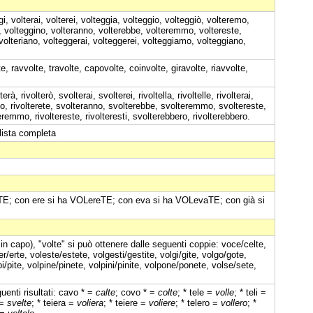
gi, volterai, volterei, volteggia, volteggio, volteggiò, volteremo,
i, volteggino, volteranno, volterebbe, volteremmo, voltereste,
, volteriano, volteggerai, volteggerei, volteggiamo, volteggiano,
e, ravvolte, travolte, capovolte, coinvolte, giravolte, riavvolte,
.
à, rivolterò, svolterai, svolterei, rivoltella, rivoltelle, rivolterai,
emo, rivolterete, svolteranno, svolterebbe, svolteremmo, svoltereste,
teremmo, rivoltereste, rivolteresti, svolterebbero, rivolterebbero.
lista completa
TE; con ere si ha VOLereTE; con eva si ha VOLevaTE; con già si
in capo), "volte" si può ottenere dalle seguenti coppie: voce/celte,
r/erte, voleste/estete, volgesti/gestite, volgi/gite, volgo/gote,
lpi/pite, volpine/pinete, volpini/pinite, volpone/ponete, volse/sete,
uenti risultati: cavo * =
calte
; covo * =
colte
; * tele =
volle
; * teli =
 =
svelte
; * teiera =
voliera
; * teiere =
voliere
; * telero =
vollero
; *