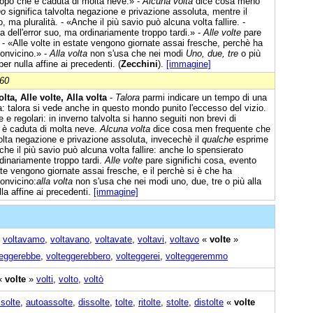
dopo che è caduta di molta neve.» -
Alcuna volta
dice cosa meno
no
significa talvolta negazione e privazione assoluta, mentre il
ma pluralità. - «Anche il più savio può alcuna volta fallire. -
 dell'error suo, ma ordinariamente troppo tardi.» -
Alle volte
pare
 - «Alle volte in estate vengono giornate assai fresche, perchè ha
convicino.» -
Alla volta
non s'usa che nei modi
Uno, due, tre
o più
per nulla affine ai precedenti. (
Zecchini
).
[immagine]
860
lta, Alle volte, Alla volta
-
Talora
parmi indicare un tempo di una
a: talora si vede anche in questo mondo punito l'eccesso del vizio.
 regolari: in inverno talvolta si hanno seguiti non brevi di
 è caduta di molta neve.
Alcuna volta
dice cosa men frequente che
volta negazione e privazione assoluta, invecechè il
qualche
esprime
che il più savio può alcuna volta fallire: anche lo spensierato
rdinariamente troppo tardi.
Alle volte
pare significhi cosa, evento
ate vengono giornate assai fresche, e il perchè si è che ha
convicino:
alla volta
non s'usa che nei modi uno, due, tre o più alla
lla affine ai precedenti.
[immagine]
,
voltavamo
,
voltavano
,
voltavate
,
voltavi
,
voltavo
«
volte
»
teggerebbe
,
volteggerebbero
,
volteggerei
,
volteggeremmo
«
volte
»
volti
,
volto
,
voltò
solte
,
autoassolte
,
dissolte
,
tolte
,
ritolte
,
stolte
,
distolte
«
volte