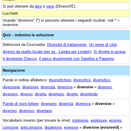
Si può ottenere da
dive
e
versi
(DIversiVE).
Lucchetti
Usando "diversive" (*) si possono ottenere i seguenti risultati: indi * =
inversive
.
Quiz - indovina la soluzione
Definizioni da Cruciverba:
Diversità di trattamento
,
Un nome di città
diverso da quello locale (per es., Londra per London)
,
Si diverte in acqua
,
Il divertente Checco
,
Il parco divertimenti con Topolino e Paperino
.
Navigazione
Parole in ordine alfabetico:
diversifichino
,
diversificò
,
diversifico
,
diversione
,
diversioni
,
diversità
,
diversiva
«
diversive
»
diversivi
,
diversivo
,
diverso
,
diverta
,
divertano
,
diverte
,
divertendo
Parole di nove lettere
:
diversero
,
diversità
,
diversiva
«
diversive
»
diversivi
,
diversivo
,
divertano
Vocabolario inverso (per trovare le rime):
implosive
,
esplosive
,
erosive
,
corrosive
,
anticorrosive
,
dispersive
,
eversive
«
diversive (evisrevid)
»