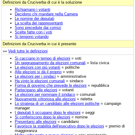
Definizioni da Cruciverba di cui è la soluzione
Richiamano i votanti
Decidono chi mandare nella Camera
Le nomine dei deputati
La scelta dei rappresentanti
Sono precedute dai comizi
Scelte fatte con i voti
Si tengono votando
Definizioni da Cruciverba in cui è presente
»»
Vedi tutte le definizioni
Si cacciano in tempo di elezioni
= voti
Un raggruppamento da elezioni comunali
= lista civica
Le elezioni con più votanti
= politiche
Alle elezioni si dà il proprio
= voto
Le elezioni per i sindaci
= amministrative
Ha vinto le elezioni comunali
= sindaco
Forma di governo che prevede le elezioni
= repubblica
Partecipano alle elezioni
= votanti
Le elezioni per nominare il sindaco
= comunali
Nuovamente vittoriosa alle elezioni
= rieletta
Lo stratega di un candidato alle elezioni politiche
= campaign
manager
I deputati li occupano dopo le elezioni
= seggi
Si conferiscono dopo le elezioni
= nomine
Presentarsi alle elezioni
= candidarsi
Favorisce la stabilità dell'esecutivo dopo le elezioni
= premio di
maggioranza