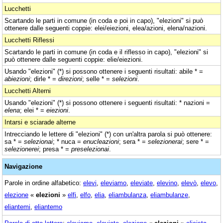
Lucchetti
Scartando le parti in comune (in coda e poi in capo), "elezioni" si può
ottenere dalle seguenti coppie: elei/eiezioni, elea/azioni, elena/nazioni.
Lucchetti Riflessi
Scartando le parti in comune (in coda e il riflesso in capo), "elezioni" si
può ottenere dalle seguenti coppie: elie/eiezioni.
Usando "elezioni" (*) si possono ottenere i seguenti risultati: abile * =
abiezioni
; dirle * =
direzioni
; selle * =
selezioni
.
Lucchetti Alterni
Usando "elezioni" (*) si possono ottenere i seguenti risultati: * nazioni =
elena
; elei * =
eiezioni
.
Intarsi e sciarade alterne
Intrecciando le lettere di "elezioni" (*) con un'altra parola si può ottenere:
sa * =
selezionai
; * nuca =
enucleazioni
; sera * =
selezionerai
; sere * =
selezionerei
; presa * =
preselezionai
.
Navigazione
Parole in ordine alfabetico:
elevi
,
eleviamo
,
eleviate
,
elevino
,
elevò
,
elevo
,
elezione
«
elezioni
»
elfi
,
elfo
,
elia
,
eliambulanza
,
eliambulanze
,
eliantemi
,
eliantemo