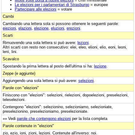
Molte volte porta a nuove elezioni
= crisi ministeriale
Le elezioni per i parlamentari di Strasburgo
= europee
Partecipare alle elezioni
= votare
Cambi
Cambiando una lettera sola si possono ottenere le seguenti parole:
eiezioni
,
elazioni
,
elezione
,
eluzioni
,
erezioni
.
Scarti
Rimuovendo una sola lettera si può avere:
lezioni
.
Altri scarti con resto non consecutivo: elei, eleo, elioni, elio, eoni, leoni,
lenì, lini.
Scavalco
Spostando la prima lettera al posto dell'ultima si ha:
lezione
.
Zeppe (e aggiunte)
Aggiungendo una sola lettera si può avere:
selezioni
.
Parole con "elezioni"
Finiscono con "elezioni": selezioni, rielezioni, dopoelezioni, preselezioni,
teleselezioni.
Contengono "elezioni": selezionino, selezioniamo, selezioniate,
preselezionino, preselezioniamo, preselezioniate.
»» Vedi
parole che contengono elezioni
per la lista completa
Parole contenute in "elezioni"
zio, ezio, ioni, zioni, lezioni. Contenute all'inverso: noi.