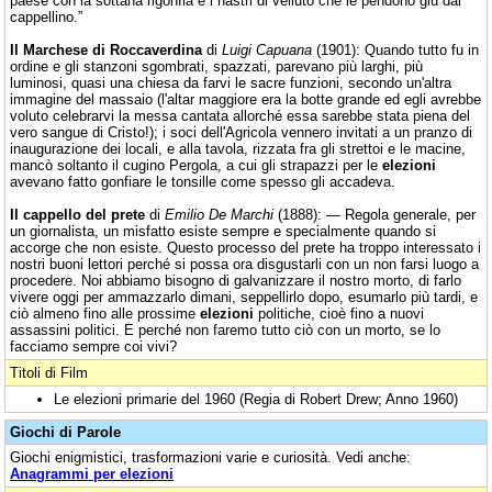
paese con la sottana rigonfia e i nastri di velluto che le pendono giù dal
cappellino.”
Il Marchese di Roccaverdina
di
Luigi Capuana
(1901): Quando tutto fu in
ordine e gli stanzoni sgombrati, spazzati, parevano più larghi, più
luminosi, quasi una chiesa da farvi le sacre funzioni, secondo un'altra
immagine del massaio (l'altar maggiore era la botte grande ed egli avrebbe
voluto celebrarvi la messa cantata allorché essa sarebbe stata piena del
vero sangue di Cristo!); i soci dell'Agricola vennero invitati a un pranzo di
inaugurazione dei locali, e alla tavola, rizzata fra gli strettoi e le macine,
mancò soltanto il cugino Pergola, a cui gli strapazzi per le
elezioni
avevano fatto gonfiare le tonsille come spesso gli accadeva.
Il cappello del prete
di
Emilio De Marchi
(1888): — Regola generale, per
un giornalista, un misfatto esiste sempre e specialmente quando si
accorge che non esiste. Questo processo del prete ha troppo interessato i
nostri buoni lettori perché si possa ora disgustarli con un non farsi luogo a
procedere. Noi abbiamo bisogno di galvanizzare il nostro morto, di farlo
vivere oggi per ammazzarlo dimani, seppellirlo dopo, esumarlo più tardi, e
ciò almeno fino alle prossime
elezioni
politiche, cioè fino a nuovi
assassini politici. E perché non faremo tutto ciò con un morto, se lo
facciamo sempre coi vivi?
Titoli di Film
Le elezioni primarie del 1960 (Regia di Robert Drew; Anno 1960)
Giochi di Parole
Giochi enigmistici, trasformazioni varie e curiosità. Vedi anche:
Anagrammi per elezioni