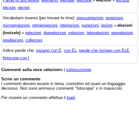
Parole di otto lettere
:
eleviamo
,
eleviate
,
elezione
«
elezioni
»
elicista
,
eliciste
,
elicisti
Vocabolario inverso (per trovare le rime):
pressoiniezioni
,
proiezioni
,
microproiezioni
,
retroproiezioni
,
interiezioni
,
suriezioni
,
lezioni
«
elezioni
(inoizele)
»
rielezioni
,
dopoelezioni
,
selezioni
,
teleselezioni
,
preselezioni
,
predilezioni
,
collezioni
Indice parole che:
iniziano con E
,
con EL
,
parole che iniziano con ELE
,
finiscono con I
Commenti sulla voce «elezioni»
|
sottoscrizione
Scrivi un commento
I commenti devono essere in tema, costruttivi ed usare un linguaggio
decoroso. Non sono ammessi commenti "fotocopia" o in maiuscolo.
Per inserire un commento effettua il
login
.