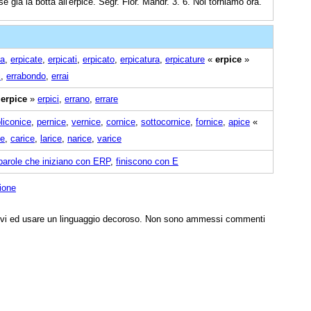
 già la botta all'erpice. Segr. Fior. Mandr. 3. 6. Noi torniamo ora.
ta
,
erpicate
,
erpicati
,
erpicato
,
erpicatura
,
erpicature
«
erpice
»
i
,
errabondo
,
errai
«
erpice
»
erpici
,
errano
,
errare
liconice
,
pernice
,
vernice
,
cornice
,
sottocornice
,
fornice
,
apice
«
ce
,
carice
,
larice
,
narice
,
varice
parole che iniziano con ERP
,
finiscono con E
ione
tivi ed usare un linguaggio decoroso. Non sono ammessi commenti