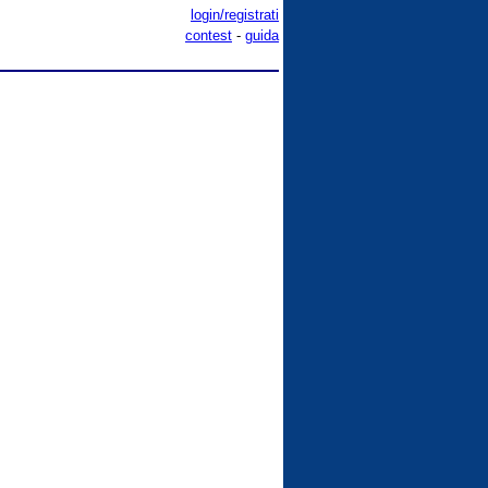
login/registrati
contest
-
guida