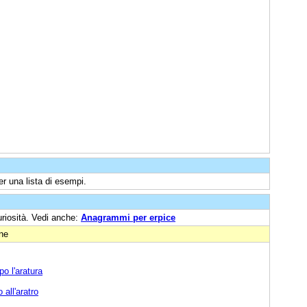
r una lista di esempi.
uriosità. Vedi anche:
Anagrammi per erpice
one
o l'aratura
 all'aratro