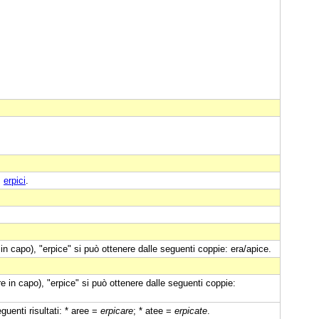
:
erpici
.
in capo), "erpice" si può ottenere dalle seguenti coppie: era/apice.
e in capo), "erpice" si può ottenere dalle seguenti coppie:
guenti risultati: * aree =
erpicare
; * atee =
erpicate
.