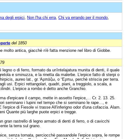
a degli erpici
,
Non l'ha chi erra
,
Chi va errando per il mondo
,
operte
del 1850
e molto antica, giacchè n'è fatta menzione nel libro di Giobbe.
879
i legno o di ferro, formato da un'intelajatura munita di denti, il quale
 sgretola e sminuzza, e la rinetta da malerbe. L'erpice fatto di sterpi o
hirpicis, aureo lat., gr. ̔Αρπάζω, o ῞Ερπω, perchè striscia per terra.
i usi. Erpici rettangolari, quadri, piani, a treggiolo, a scala, a
 cilindri. L'erpice a rombo è detto anche Granchio.
ma d'erpicare il campo, mette in assetto l'erpice,… Cr. 2. 13. 25.
atori seminano i lupini nel tempo che si seminano le rape…, e
 l'erpice di Fiesole vi trasse All'inferigno odor d'una cofaccia. Alam.
eni Quante più larghe puote erpici e tregge.
 gran rastrello di legno armato di denti di ferro, o di cavicchi
ente la terra sul grano.
rpice, senza tornata, perciocchè passandole l'erpice sopra, le rompe