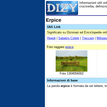
Informazioni utili onl
cruciverba, definizio
Erpice
Utili Link
Significato su Dizionari ed Enciclopedie onl
Hoepli
|
Sabatini Coletti
|
Treccani
|
Wikiped
Foto taggate
erpice
Foto 1304056002
Informazioni di base
La parola
erpice
è formata da sei lettere, tr