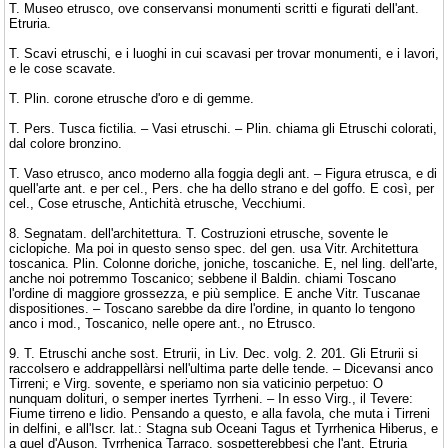
T. Museo etrusco, ove conservansi monumenti scritti e figurati dell'ant.
Etruria.
T. Scavi etruschi, e i luoghi in cui scavasi per trovar monumenti, e i lavori,
e le cose scavate.
T. Plin. corone etrusche d'oro e di gemme.
T. Pers. Tusca fictilia. – Vasi etruschi. – Plin. chiama gli Etruschi colorati,
dal colore bronzino.
T. Vaso etrusco, anco moderno alla foggia degli ant. – Figura etrusca, e di
quell'arte ant. e per cel., Pers. che ha dello strano e del goffo. E così, per
cel., Cose etrusche, Antichità etrusche, Vecchiumi.
8. Segnatam. dell'architettura. T. Costruzioni etrusche, sovente le
ciclopiche. Ma poi in questo senso spec. del gen. usa Vitr. Architettura
toscanica. Plin. Colonne doriche, joniche, toscaniche. E, nel ling. dell'arte,
anche noi potremmo Toscanico; sebbene il Baldin. chiami Toscano
l'ordine di maggiore grossezza, e più semplice. E anche Vitr. Tuscanae
dispositiones. – Toscano sarebbe da dire l'ordine, in quanto lo tengono
anco i mod., Toscanico, nelle opere ant., no Etrusco.
9. T. Etruschi anche sost. Etrurii, in Liv. Dec. volg. 2. 201. Gli Etrurii si
raccolsero e addrappellàrsi nell'ultima parte delle tende. – Dicevansi anco
Tirreni; e Virg. sovente, e speriamo non sia vaticinio perpetuo: O
nunquam dolituri, o semper inertes Tyrrheni. – In esso Virg., il Tevere:
Fiume tirreno e lidio. Pensando a questo, e alla favola, che muta i Tirreni
in delfini, e all'Iscr. lat.: Stagna sub Oceani Tagus et Tyrrhenica Hiberus, e
a quel d'Auson. Tyrrhenica Tarraco, sospetterebbesi che l'ant. Etruria