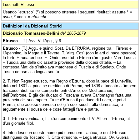
Lucchetti Riflessi
Usando "etrusco" (*) si possono ottenere i seguenti risultati: assurte * =
asco
; * occhi =
etruschi
.
Definizioni da Dizionari Storici
Dizionario Tommaseo-Bellini
del 1865-1879
Etrusco
- [T.] Avv. V. l'Agg., § 6.
Etrusco
- [T.] Agg., e quindi Sost. Da ETRURIA, regione tra il Tirreno e
l'Apennino, la Magra e il Tevere. T. Virg. Così (con le arti di pace operosa)
la forte Etruria crebbe. E: Onde arse tutta Etruria d'ire giuste. Varr. Tuscia.
– Tuscia una delle diciassette provincie della diocesi d'Italia. – La
contessa Matilde s'intitolava marchesa di Tuscia e di Spoleto. Onde
Tosco rimase alla lingua scritta.
2. T. Non Regno etrusco, ma Regno d'Etruria, dopo la pace di Lunéville,
dato nel 1801 al principe ereditario di Parma; nel 1808 attaccato all'impero
francese; distinto ne' compartimenti d'Arno, del Mediterraneo,
dell'Ombrone. E già del ducato di Toscana aveva Carlomagno fatta una
provincia del suo impero. Fu re d'Etruria il poi duca di Lucca, e poi di
Parma, che adesso conversa co' già suoi sudditi alla domestica, e
argutamente si scusa delle cose fattegli fare e patite.
3. T. Etruria vendicata, tit. d'un componimento di V. Alfieri. L'Etruria, tit.
d'un giornale filol.
4. Intendesi con questo nome più comunem. l'antica; e così Etrusco
distinguesi da Toscano. T. Città etrusche. – Lega etrusca. Ov. Guerra,