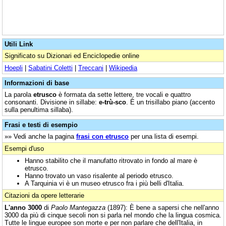
Utili Link
Significato su Dizionari ed Enciclopedie online
Hoepli
|
Sabatini Coletti
|
Treccani
|
Wikipedia
Informazioni di base
La parola
etrusco
è formata da sette lettere, tre vocali e quattro
consonanti. Divisione in sillabe:
e-trù-sco
. È un trisillabo piano (accento
sulla penultima sillaba).
Frasi e testi di esempio
»» Vedi anche la pagina
frasi con etrusco
per una lista di esempi.
Esempi d'uso
Hanno stabilito che il manufatto ritrovato in fondo al mare è
etrusco.
Hanno trovato un vaso risalente al periodo etrusco.
A Tarquinia vi è un museo etrusco fra i più belli d'Italia.
Citazioni da opere letterarie
L'anno 3000
di
Paolo Mantegazza
(1897): È bene a sapersi che nell'anno
3000 da più di cinque secoli non si parla nel mondo che la lingua cosmica.
Tutte le lingue europee son morte e per non parlare che dell'Italia, in