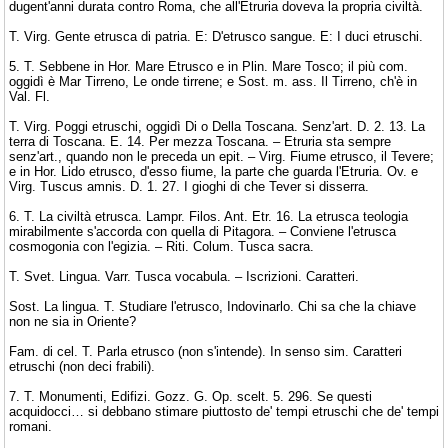
dugent'anni durata contro Roma, che all'Etruria doveva la propria civiltà.
T. Virg. Gente etrusca di patria. E: D'etrusco sangue. E: I duci etruschi.
5. T. Sebbene in Hor. Mare Etrusco e in Plin. Mare Tosco; il più com.
oggidì è Mar Tirreno, Le onde tirrene; e Sost. m. ass. Il Tirreno, ch'è in
Val. Fl.
T. Virg. Poggi etruschi, oggidì Di o Della Toscana. Senz'art. D. 2. 13. La
terra di Toscana. E. 14. Per mezza Toscana. – Etruria sta sempre
senz'art., quando non le preceda un epit. – Virg. Fiume etrusco, il Tevere;
e in Hor. Lido etrusco, d'esso fiume, la parte che guarda l'Etruria. Ov. e
Virg. Tuscus amnis. D. 1. 27. I gioghi di che Tever si disserra.
6. T. La civiltà etrusca. Lampr. Filos. Ant. Etr. 16. La etrusca teologia
mirabilmente s'accorda con quella di Pitagora. – Conviene l'etrusca
cosmogonia con l'egizia. – Riti. Colum. Tusca sacra.
T. Svet. Lingua. Varr. Tusca vocabula. – Iscrizioni. Caratteri.
Sost. La lingua. T. Studiare l'etrusco, Indovinarlo. Chi sa che la chiave
non ne sia in Oriente?
Fam. di cel. T. Parla etrusco (non s'intende). In senso sim. Caratteri
etruschi (non deci frabili).
7. T. Monumenti, Edifizi. Gozz. G. Op. scelt. 5. 296. Se questi
acquidocci… si debbano stimare piuttosto de' tempi etruschi che de' tempi
romani.