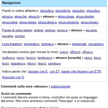
Navigazione
Parole in ordine alfabetico:
etossilica
,
etossiliche
,
etossilici
,
etossilico
,
etrusca
,
etrusche
,
etruschi
«
etrusco
»
etruscologa
,
etruscologhe
,
etruscologi
,
etruscologia
,
etruscologica
,
etruscologiche
,
etruscologici
Parole di sette lettere
:
etologi
,
etologo
,
etrusca
«
etrusco
»
eucaina
,
eucaine
,
euclasi
Lista Aggettivi
:
etnografico
,
etologico
«
etrusco
»
ettagonale
,
eucaristico
Vocabolario inverso (per trovare le rime):
cusco
,
offuscò
,
offusco
,
mollusco
,
rusco
,
brusco
,
lambrusco
«
etrusco (ocsurte)
»
rauco
,
buco
,
bucò
,
tappabuco
,
ribuco
,
ribucò
,
sambuco
Indice parole che:
iniziano con E
,
con ET
,
parole che iniziano con ETR
,
finiscono con O
Commenti sulla voce «etrusco»
|
sottoscrizione
Scrivi un commento
I commenti devono essere in tema, costruttivi ed usare un linguaggio
decoroso. Non sono ammessi commenti "fotocopia" o in maiuscolo.