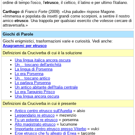
ordine di tempo l'osco, l'
etrusco
, il celtico, il latino e per ultimo l'italiano.
Carthago
di
Franco Forte
(2009): «Una palude» rispose Magone.
«Immensa e popolata da insetti grandi come scorpioni, a sentire il nostro
amico
etrusco
. Una trappola per qualsiasi esercito che volesse cercare di
attraversarla.»
Giochi di Parole
Giochi enigmistici, trasformazioni varie e curiosità. Vedi anche:
Anagrammi per etrusco
Definizioni da Cruciverba di cui è la soluzione
Una lingua italica ancora oscura
Un… toscano dell'antichità
La lingua di Porsenna
Lo era Porsenna
Un... toscano antico
Lo parlava Porsenna
Un antico abitante dell'Italia centrale
Lo era Tarquinio Prisco
Una lingua ancora oscura
Definizioni da Cruciverba in cui è presente
Antico centro etrusco sull'Aurelia
= alsio
Leggendario re etrusco
= mezenzio
Fu un potente re etrusco
= porsenna
Alto magistrato etrusco
= lucumone
Importante centro etrusco presso Viterbo
= vulci
Eroe etrusco che fu alleato di Enea
= tarconte