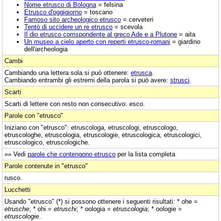
Nome etrusco di Bologna
= felsina
Etrusco d'oggigiorno
= toscano
Famoso sito archeologico etrusco
= cerveteri
Tentò di uccidere un re etrusco
= scevola
Il dio etrusco corrispondente al greco Ade e a Plutone
= aita
Un museo a cielo aperto con reperti etrusco-romani
= giardino
dell'archeologia
Cambi
Cambiando una lettera sola si può ottenere:
etrusca
.
Cambiando entrambi gli estremi della parola si può avere:
strusci
.
Scarti
Scarti di lettere con resto non consecutivo: esco.
Parole con "etrusco"
Iniziano con "etrusco": etruscologa, etruscologi, etruscologo,
etruscologhe, etruscologia, etruscologie, etruscologica, etruscologici,
etruscologico, etruscologiche.
»» Vedi
parole che contengono etrusco
per la lista completa
Parole contenute in "etrusco"
rusco.
Lucchetti
Usando "etrusco" (*) si possono ottenere i seguenti risultati: * ohe =
etrusche
; * ohi =
etruschi
; * oologia =
etruscologia
; * oologie =
etruscologie
.