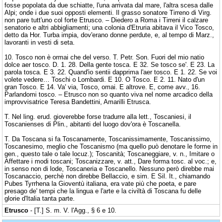
fosse popolata da due schiatte, l'una arrivata dal mare, l'altra scesa dalle
Alpi; onde i due suoi opposti elementi. Il grasso sonatore Tirreno di Virg.
non pare tutt'uno col forte Etrusco. – Diedero a Roma i Tirreni il calzare
senatorio e altri abbigliamenti; una colonia d'Etruria abitava il Vico Tosco,
detto da Hor. Turba impia, dov'erano donne perdute, e, al tempo di Marz.,
lavoranti in vesti di seta.
10. Tosco non è ormai che del verso. T. Petr. Son. Fuori del mio natio
dolce aer tosco. D. 1. 28. Della gente tosca. E 32. Se tosco se'. E 23. La
parola tosca. E 3. 22. Quand'io sentii dapprima l'aer tosco. E 1. 22. Se voi
volete vedere… Toschi o Lombardi. E 10. O Tosco. E 2. 11. Nato d'un
gran Tosco. E 14. Va' via, Tosco, omai. E altrove. E, come avv., 16.
Parlandomi tosco. – Etrusco non so quanto viva nel nome arcadico della
improvvisatrice Teresa Bandettini, Amarilli Etrusca.
T. Nel ling. erud. gioverebbe forse tradurre alla lett., Toscaniesi, il
Toscanienses di Plin., abitanti del luogo dov'ora è Toscanella.
T. Da Toscana si fa Toscanamente, Toscanissimamente, Toscanissimo,
Toscanesimo, meglio che Toscanismo (ma quello può denotare le forme in
gen., questo tale o tale locuz.); Toscanità; Toscaneggiare, v. n., Imitare o
Affettare i modi toscani; Toscanizzare, v. att., Dare forma tosc. al voc.; e,
in senso non di lode, Toscaneria e Toscanello. Nessuno però direbbe mai
Toscanaccio, perchè non direbbe Bellaccio, e sim. E Sil. It., chiamando
Pubes Tyrrhena la Gioventù italiana, era vate più che poeta, e pare
presago de' tempi che la lingua e l'arte e la civiltà di Toscana fu delle
glorie d'Italia tanta parte.
Etrusco
- [T.] S. m. V. l'Agg., § 6 e 10.