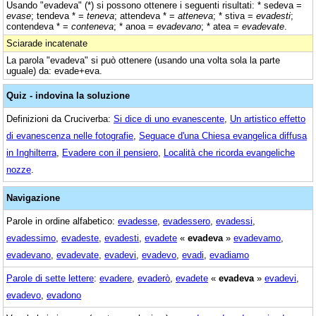
Usando "evadeva" (*) si possono ottenere i seguenti risultati: * sedeva =
evase
; tendeva * =
teneva
; attendeva * =
atteneva
; * stiva =
evadesti
;
contendeva * =
conteneva
; * anoa =
evadevano
; * atea =
evadevate
.
Sciarade incatenate
La parola "evadeva" si può ottenere (usando una volta sola la parte
uguale) da: evade+eva.
Quiz - indovina la soluzione
Definizioni da Cruciverba:
Si dice di uno evanescente
,
Un artistico effetto
di evanescenza nelle fotografie
,
Seguace d'una Chiesa evangelica diffusa
in Inghilterra
,
Evadere con il pensiero
,
Località che ricorda evangeliche
nozze
.
Navigazione
Parole in ordine alfabetico:
evadesse
,
evadessero
,
evadessi
,
evadessimo
,
evadeste
,
evadesti
,
evadete
«
evadeva
»
evadevamo
,
evadevano
,
evadevate
,
evadevi
,
evadevo
,
evadi
,
evadiamo
Parole di sette lettere
:
evadere
,
evaderò
,
evadete
«
evadeva
»
evadevi
,
evadevo
,
evadono