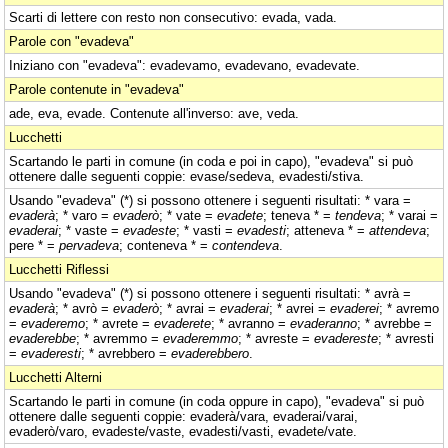
Scarti di lettere con resto non consecutivo: evada, vada.
Parole con "evadeva"
Iniziano con "evadeva": evadevamo, evadevano, evadevate.
Parole contenute in "evadeva"
ade, eva, evade. Contenute all'inverso: ave, veda.
Lucchetti
Scartando le parti in comune (in coda e poi in capo), "evadeva" si può
ottenere dalle seguenti coppie: evase/sedeva, evadesti/stiva.
Usando "evadeva" (*) si possono ottenere i seguenti risultati: * vara =
evaderà
; * varo =
evaderò
; * vate =
evadete
; teneva * =
tendeva
; * varai =
evaderai
; * vaste =
evadeste
; * vasti =
evadesti
; atteneva * =
attendeva
;
pere * =
pervadeva
; conteneva * =
contendeva
.
Lucchetti Riflessi
Usando "evadeva" (*) si possono ottenere i seguenti risultati: * avrà =
evaderà
; * avrò =
evaderò
; * avrai =
evaderai
; * avrei =
evaderei
; * avremo
=
evaderemo
; * avrete =
evaderete
; * avranno =
evaderanno
; * avrebbe =
evaderebbe
; * avremmo =
evaderemmo
; * avreste =
evadereste
; * avresti
=
evaderesti
; * avrebbero =
evaderebbero
.
Lucchetti Alterni
Scartando le parti in comune (in coda oppure in capo), "evadeva" si può
ottenere dalle seguenti coppie: evaderà/vara, evaderai/varai,
evaderò/varo, evadeste/vaste, evadesti/vasti, evadete/vate.