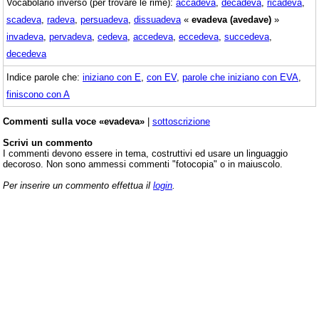
Vocabolario inverso (per trovare le rime):
accadeva
,
decadeva
,
ricadeva
,
scadeva
,
radeva
,
persuadeva
,
dissuadeva
«
evadeva (avedave)
»
invadeva
,
pervadeva
,
cedeva
,
accedeva
,
eccedeva
,
succedeva
,
decedeva
Indice parole che:
iniziano con E
,
con EV
,
parole che iniziano con EVA
,
finiscono con A
Commenti sulla voce «evadeva»
|
sottoscrizione
Scrivi un commento
I commenti devono essere in tema, costruttivi ed usare un linguaggio
decoroso. Non sono ammessi commenti "fotocopia" o in maiuscolo.
Per inserire un commento effettua il
login
.