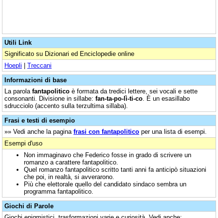
Utili Link
Significato su Dizionari ed Enciclopedie online
Hoepli
|
Treccani
Informazioni di base
La parola
fantapolitico
è formata da tredici lettere, sei vocali e sette
consonanti. Divisione in sillabe:
fan-ta-po-lì-ti-co
. È un esasillabo
sdrucciolo (accento sulla terzultima sillaba).
Frasi e testi di esempio
»» Vedi anche la pagina
frasi con fantapolitico
per una lista di esempi.
Esempi d'uso
Non immaginavo che Federico fosse in grado di scrivere un
romanzo a carattere fantapolitico.
Quel romanzo fantapolitico scritto tanti anni fa anticipò situazioni
che poi, in realtà, si avverarono.
Più che elettorale quello del candidato sindaco sembra un
programma fantapolitico.
Giochi di Parole
Giochi enigmistici, trasformazioni varie e curiosità. Vedi anche: