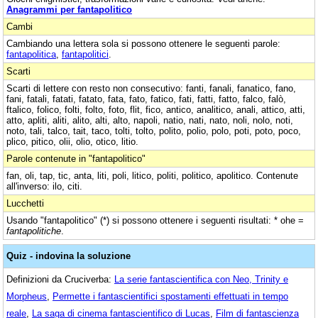
Anagrammi per fantapolitico
Cambi
Cambiando una lettera sola si possono ottenere le seguenti parole:
fantapolitica
,
fantapolitici
.
Scarti
Scarti di lettere con resto non consecutivo: fanti, fanali, fanatico, fano,
fani, fatali, fatati, fatato, fata, fato, fatico, fati, fatti, fatto, falco, falò,
ftalico, folico, folti, folto, foto, flit, fico, antico, analitico, anali, attico, atti,
atto, apliti, aliti, alito, alti, alto, napoli, natio, nati, nato, noli, nolo, noti,
noto, tali, talco, tait, taco, tolti, tolto, polito, polio, polo, poti, poto, poco,
plico, pitico, olii, olio, otico, litio.
Parole contenute in "fantapolitico"
fan, oli, tap, tic, anta, liti, poli, litico, politi, politico, apolitico. Contenute
all'inverso: ilo, citi.
Lucchetti
Usando "fantapolitico" (*) si possono ottenere i seguenti risultati: * ohe =
fantapolitiche
.
Quiz - indovina la soluzione
Definizioni da Cruciverba:
La serie fantascientifica con Neo, Trinity e
Morpheus
,
Permette i fantascientifici spostamenti effettuati in tempo
reale
,
La saga di cinema fantascientifico di Lucas
,
Film di fantascienza