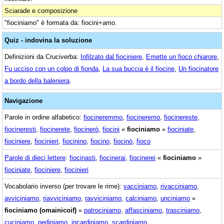
Sciarade e composizione
"fiociniamo" è formata da: fiocini+amo.
Quiz - indovina la soluzione
Definizioni da Cruciverba:
Infilzato dal fiociniere
,
Emette un fioco chiarore
,
Fu ucciso con un colpo di fionda
,
La sua buccia è il fiocine
,
Un fiocinatore
a bordo della baleniera
.
Navigazione
Parole in ordine alfabetico:
fiocineremmo
,
fiocineremo
,
fiocinereste
,
fiocineresti
,
fiocinerete
,
fiocinerò
,
fiocini
«
fiociniamo
»
fiociniate
,
fiociniere
,
fiocinieri
,
fiocinino
,
fiocino
,
fiocinò
,
fioco
Parole di dieci lettere
:
fiocinasti
,
fiocinerai
,
fiocinerei
«
fiociniamo
»
fiociniate
,
fiociniere
,
fiocinieri
Vocabolario inverso (per trovare le rime):
vacciniamo
,
rivacciniamo
,
avviciniamo
,
riavviciniamo
,
ravviciniamo
,
calciniamo
,
unciniamo
«
fiociniamo (omainicoif)
»
patrociniamo
,
affasciniamo
,
trasciniamo
,
cuciniamo
,
pediniamo
,
incardiniamo
,
scardiniamo