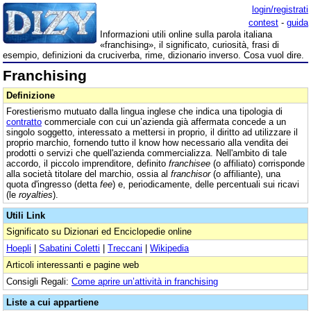
login/registrati
contest
-
guida
Informazioni utili online sulla parola italiana
«franchising», il significato, curiosità, frasi di
esempio, definizioni da cruciverba, rime, dizionario inverso. Cosa vuol dire.
Franchising
Definizione
Forestierismo mutuato dalla lingua inglese che indica una tipologia di
contratto
commerciale con cui un’azienda già affermata concede a un
singolo soggetto, interessato a mettersi in proprio, il diritto ad utilizzare il
proprio marchio, fornendo tutto il know how necessario alla vendita dei
prodotti o servizi che quell'azienda commercializza. Nell'ambito di tale
accordo, il piccolo imprenditore, definito
franchisee
(o affiliato) corrisponde
alla società titolare del marchio, ossia al
franchisor
(o affiliante), una
quota d'ingresso (detta
fee
) e, periodicamente, delle percentuali sui ricavi
(le
royalties
).
Utili Link
Significato su Dizionari ed Enciclopedie online
Hoepli
|
Sabatini Coletti
|
Treccani
|
Wikipedia
Articoli interessanti e pagine web
Consigli Regali:
Come aprire un’attività in franchising
Liste a cui appartiene