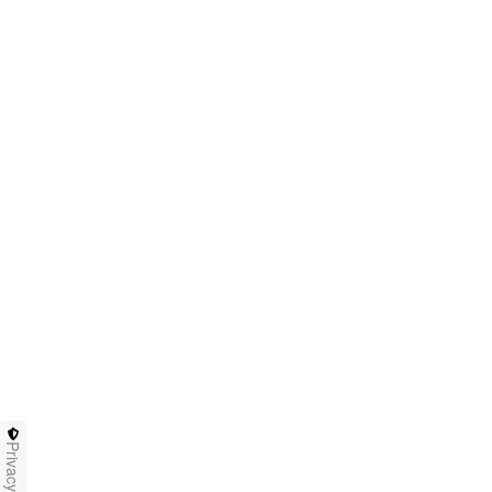
Privacy