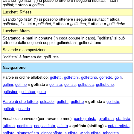
Usando "golfista" (*) si possono ottenere i seguenti risultati: * stani =
golfini
; * stano =
golfino
.
Lucchetti Riflessi
Usando "golfista" (*) si possono ottenere i seguenti risultati: * attica =
golfistica
; * attici =
golfistici
; * attico =
golfistico
; * attiche =
golfistiche
.
Lucchetti Alterni
Scartando le parti in comune (in coda oppure in capo), "golfista" si può
ottenere dalle seguenti coppie: golfini/stani, golfino/stano.
Sciarade e composizione
"golfista" è formata da: golfi+sta.
Navigazione
Parole in ordine alfabetico:
golfetti
,
golfettini
,
golfettino
,
golfetto
,
golfi
,
golfini
,
golfino
«
golfista
»
golfiste
,
golfisti
,
golfistica
,
golfistiche
,
golfistici
,
golfistico
,
golfo
Parole di otto lettere
:
goleador
,
golfetti
,
golfetto
«
golfista
»
golfiste
,
golfisti
,
goliarda
Vocabolario inverso (per trovare le rime):
pantografista
,
giraffista
,
staffista
,
tuffista
,
pacifista
,
ecopacifista
,
alfista
«
golfista (atsiflog)
»
catastrofista
,
sofista
,
gimnosofista
,
ginnosofista
,
surfista
,
windsurfista
,
tabagista