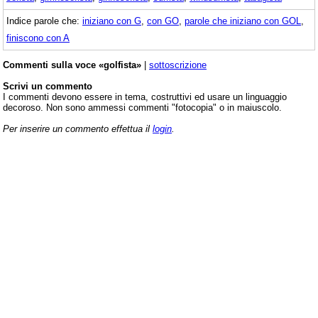
Indice parole che:
iniziano con G
,
con GO
,
parole che iniziano con GOL
,
finiscono con A
Commenti sulla voce «golfista»
|
sottoscrizione
Scrivi un commento
I commenti devono essere in tema, costruttivi ed usare un linguaggio
decoroso. Non sono ammessi commenti "fotocopia" o in maiuscolo.
Per inserire un commento effettua il
login
.