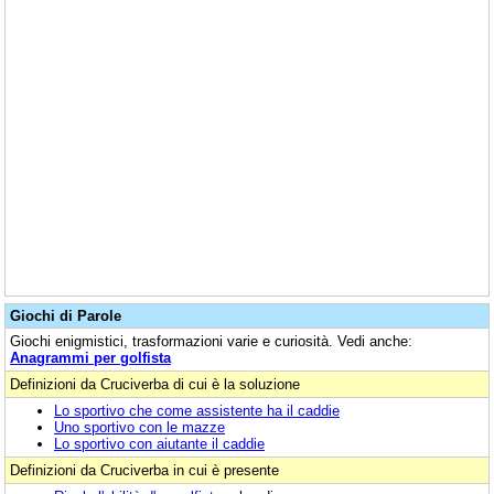
Giochi di Parole
Giochi enigmistici, trasformazioni varie e curiosità. Vedi anche:
Anagrammi per golfista
Definizioni da Cruciverba di cui è la soluzione
Lo sportivo che come assistente ha il caddie
Uno sportivo con le mazze
Lo sportivo con aiutante il caddie
Definizioni da Cruciverba in cui è presente