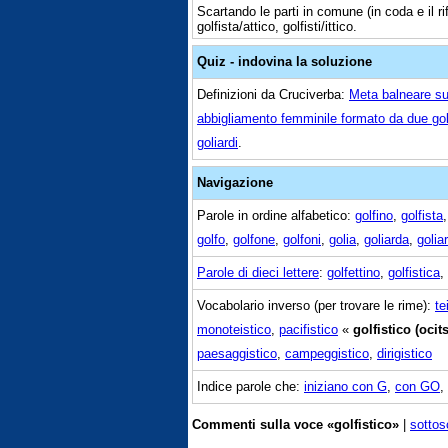
Scartando le parti in comune (in coda e il ri
golfista/attico, golfisti/ittico.
Quiz - indovina la soluzione
Definizioni da Cruciverba:
Meta balneare su
abbigliamento femminile formato da due golfi
goliardi
.
Navigazione
Parole in ordine alfabetico:
golfino
,
golfista
golfo
,
golfone
,
golfoni
,
golia
,
goliarda
,
golia
Parole di dieci lettere
:
golfettino
,
golfistica
,
Vocabolario inverso (per trovare le rime):
te
monoteistico
,
pacifistico
«
golfistico (ocits
paesaggistico
,
campeggistico
,
dirigistico
Indice parole che:
iniziano con G
,
con GO
,
Commenti sulla voce «golfistico»
|
sottos