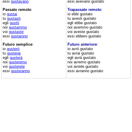
essi
gustavano
essi avevano gustato
Passato remoto
:
Trapassato remoto
:
io
gustai
io ebbi gustato
tu
gustasti
tu avesti gustato
egli
gustò
egli ebbe gustato
noi
gustammo
noi avemmo gustato
voi
gustaste
voi aveste gustato
essi
gustarono
essi ebbero gustato
Futuro semplice
:
Futuro anteriore
:
io
gusterò
io avrò gustato
tu
gusterai
tu avrai gustato
egli
gusterà
egli avrà gustato
noi
gusteremo
noi avremo gustato
voi
gusterete
voi avrete gustato
essi
gusteranno
essi avranno gustato