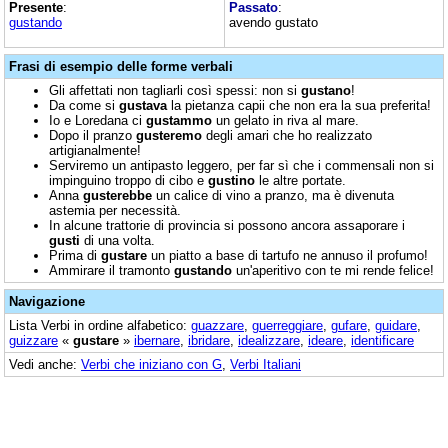
Presente
:
Passato
:
gustando
avendo gustato
Frasi di esempio delle forme verbali
Gli affettati non tagliarli così spessi: non si
gustano
!
Da come si
gustava
la pietanza capii che non era la sua preferita!
Io e Loredana ci
gustammo
un gelato in riva al mare.
Dopo il pranzo
gusteremo
degli amari che ho realizzato
artigianalmente!
Serviremo un antipasto leggero, per far sì che i commensali non si
impinguino troppo di cibo e
gustino
le altre portate.
Anna
gusterebbe
un calice di vino a pranzo, ma è divenuta
astemia per necessità.
In alcune trattorie di provincia si possono ancora assaporare i
gusti
di una volta.
Prima di
gustare
un piatto a base di tartufo ne annuso il profumo!
Ammirare il tramonto
gustando
un'aperitivo con te mi rende felice!
Navigazione
Lista Verbi in ordine alfabetico:
guazzare
,
guerreggiare
,
gufare
,
guidare
,
guizzare
«
gustare
»
ibernare
,
ibridare
,
idealizzare
,
ideare
,
identificare
Vedi anche:
Verbi che iniziano con G
,
Verbi Italiani