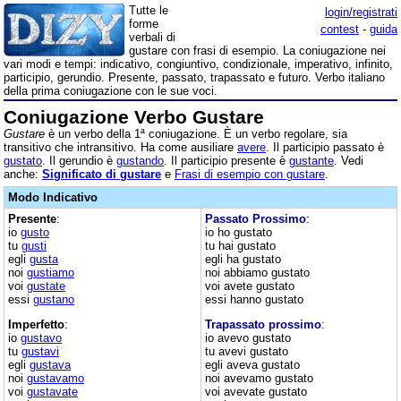
Tutte le
login/registrati
forme
contest
-
guida
verbali di
gustare con frasi di esempio. La coniugazione nei
vari modi e tempi: indicativo, congiuntivo, condizionale, imperativo, infinito,
participio, gerundio. Presente, passato, trapassato e futuro. Verbo italiano
della prima coniugazione con le sue voci.
Coniugazione Verbo Gustare
Gustare
è un verbo della 1ª coniugazione. È un verbo regolare, sia
transitivo che intransitivo. Ha come ausiliare
avere
. Il participio passato è
gustato
. Il gerundio è
gustando
. Il participio presente è
gustante
. Vedi
anche:
Significato di gustare
e
Frasi di esempio con gustare
.
Modo Indicativo
Presente
:
Passato Prossimo
:
io
gusto
io ho gustato
tu
gusti
tu hai gustato
egli
gusta
egli ha gustato
noi
gustiamo
noi abbiamo gustato
voi
gustate
voi avete gustato
essi
gustano
essi hanno gustato
Imperfetto
:
Trapassato prossimo
:
io
gustavo
io avevo gustato
tu
gustavi
tu avevi gustato
egli
gustava
egli aveva gustato
noi
gustavamo
noi avevamo gustato
voi
gustavate
voi avevate gustato