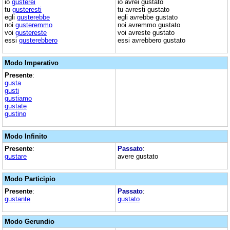
io
gusterei
io avrei gustato
tu
gusteresti
tu avresti gustato
egli
gusterebbe
egli avrebbe gustato
noi
gusteremmo
noi avremmo gustato
voi
gustereste
voi avreste gustato
essi
gusterebbero
essi avrebbero gustato
Modo Imperativo
Presente
:
gusta
gusti
gustiamo
gustate
gustino
Modo Infinito
Presente
:
Passato
:
gustare
avere gustato
Modo Participio
Presente
:
Passato
:
gustante
gustato
Modo Gerundio