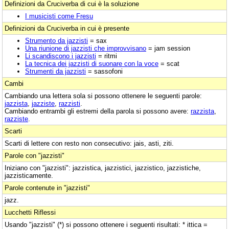
Definizioni da Cruciverba di cui è la soluzione
I musicisti come Fresu
Definizioni da Cruciverba in cui è presente
Strumento da jazzisti
= sax
Una riunione di jazzisti che improvvisano
= jam session
Li scandiscono i jazzisti
= ritmi
La tecnica dei jazzisti di suonare con la voce
= scat
Strumenti da jazzisti
= sassofoni
Cambi
Cambiando una lettera sola si possono ottenere le seguenti parole:
jazzista
,
jazziste
,
razzisti
.
Cambiando entrambi gli estremi della parola si possono avere:
razzista
,
razziste
.
Scarti
Scarti di lettere con resto non consecutivo: jais, asti, ziti.
Parole con "jazzisti"
Iniziano con "jazzisti": jazzistica, jazzistici, jazzistico, jazzistiche,
jazzisticamente.
Parole contenute in "jazzisti"
jazz.
Lucchetti Riflessi
Usando "jazzisti" (*) si possono ottenere i seguenti risultati: * ittica =