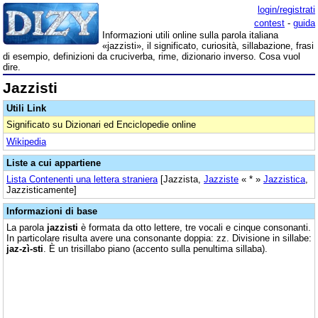
login/registrati
contest
-
guida
Informazioni utili online sulla parola italiana
«jazzisti», il significato, curiosità, sillabazione, frasi
di esempio, definizioni da cruciverba, rime, dizionario inverso. Cosa vuol
dire.
Jazzisti
Utili Link
Significato su Dizionari ed Enciclopedie online
Wikipedia
Liste a cui appartiene
Lista Contenenti una lettera straniera
[Jazzista,
Jazziste
« * »
Jazzistica
,
Jazzisticamente]
Informazioni di base
La parola
jazzisti
è formata da otto lettere, tre vocali e cinque consonanti.
In particolare risulta avere una consonante doppia: zz. Divisione in sillabe:
jaz-zì-sti
. È un trisillabo piano (accento sulla penultima sillaba).