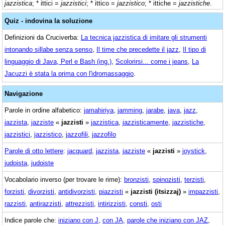
jazzistica
; * ittici =
jazzistici
; * ittico =
jazzistico
; * ittiche =
jazzistiche
.
Quiz - indovina la soluzione
Definizioni da Cruciverba:
La tecnica jazzistica di imitare gli strumenti
intonando sillabe senza senso
,
Il time che precedette il jazz
,
Il tipo di
linguaggio di Java, Perl e Bash (ing.)
,
Scolorirsi... come i jeans
,
La
Jacuzzi è stata la prima con l'idromassaggio
.
Navigazione
Parole in ordine alfabetico:
jamahiriya
,
jamming
,
jarabe
,
java
,
jazz
,
jazzista
,
jazziste
«
jazzisti
»
jazzistica
,
jazzisticamente
,
jazzistiche
,
jazzistici
,
jazzistico
,
jazzofili
,
jazzofilo
Parole di otto lettere
:
jacquard
,
jazzista
,
jazziste
«
jazzisti
»
joystick
,
judoista
,
judoiste
Vocabolario inverso (per trovare le rime):
bronzisti
,
spinozisti
,
terzisti
,
forzisti
,
divorzisti
,
antidivorzisti
,
piazzisti
«
jazzisti (itsizzaj)
»
impazzisti
,
razzisti
,
antirazzisti
,
attrezzisti
,
intirizzisti
,
consti
,
osti
Indice parole che:
iniziano con J
,
con JA
,
parole che iniziano con JAZ
,