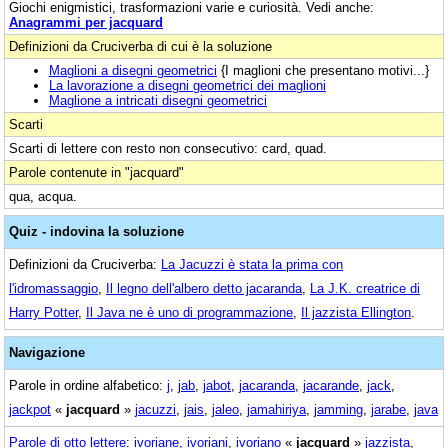
Giochi enigmistici, trasformazioni varie e curiosità. Vedi anche:
Anagrammi per jacquard
Definizioni da Cruciverba di cui è la soluzione
Maglioni a disegni geometrici
{I maglioni che presentano motivi...}
La lavorazione a disegni geometrici dei maglioni
Maglione a intricati disegni geometrici
Scarti
Scarti di lettere con resto non consecutivo: card, quad.
Parole contenute in "jacquard"
qua, acqua.
Quiz - indovina la soluzione
Definizioni da Cruciverba:
La Jacuzzi è stata la prima con
l'idromassaggio
,
Il legno dell'albero detto jacaranda
,
La J.K. creatrice di
Harry Potter
,
Il Java ne è uno di programmazione
,
Il jazzista Ellington
.
Navigazione
Parole in ordine alfabetico:
j
,
jab
,
jabot
,
jacaranda
,
jacarande
,
jack
,
jackpot
«
jacquard
»
jacuzzi
,
jais
,
jaleo
,
jamahiriya
,
jamming
,
jarabe
,
java
Parole di otto lettere
:
ivoriane
,
ivoriani
,
ivoriano
«
jacquard
»
jazzista
,