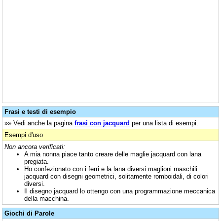
Frasi e testi di esempio
»» Vedi anche la pagina
frasi con jacquard
per una lista di esempi.
Esempi d'uso
Non ancora verificati:
A mia nonna piace tanto creare delle maglie jacquard con lana
pregiata.
Ho confezionato con i ferri e la lana diversi maglioni maschili
jacquard con disegni geometrici, solitamente romboidali, di colori
diversi.
Il disegno jacquard lo ottengo con una programmazione meccanica
della macchina.
Giochi di Parole