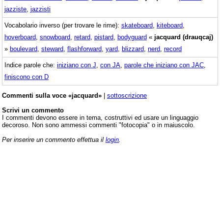
jazziste
,
jazzisti
Vocabolario inverso (per trovare le rime):
skateboard
,
kiteboard
,
hoverboard
,
snowboard
,
retard
,
pistard
,
bodyguard
«
jacquard (drauqcaj)
»
boulevard
,
steward
,
flashforward
,
yard
,
blizzard
,
nerd
,
record
Indice parole che:
iniziano con J
,
con JA
,
parole che iniziano con JAC
,
finiscono con D
Commenti sulla voce «jacquard»
|
sottoscrizione
Scrivi un commento
I commenti devono essere in tema, costruttivi ed usare un linguaggio
decoroso. Non sono ammessi commenti "fotocopia" o in maiuscolo.
Per inserire un commento effettua il
login
.