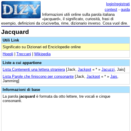
login/registrati
contest
-
guida
Informazioni utili online sulla parola italiana
«jacquard», il significato, curiosità, frasi di
esempio, definizioni da cruciverba, rime, dizionario inverso. Cosa vuol dire.
Jacquard
Utili Link
Significato su Dizionari ed Enciclopedie online
Hoepli
|
Treccani
|
Wikipedia
Liste a cui appartiene
Lista Contenenti una lettera straniera
[Jack,
Jackpot
« * »
Jacuzzi
, Jais]
Lista Parole che finiscono per consonante
[Jack,
Jackpot
« * »
Jais
,
Jamming]
Informazioni di base
La parola
jacquard
è formata da otto lettere, tre vocali e cinque
consonanti.