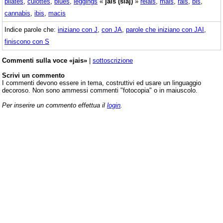
pilates
,
culottes
,
blues
,
leggings
«
jais (siaj)
»
relais
,
mais
,
rais
,
bis
,
cannabis
,
ibis
,
macis
Indice parole che:
iniziano con J
,
con JA
,
parole che iniziano con JAI
,
finiscono con S
Commenti sulla voce «jais»
|
sottoscrizione
Scrivi un commento
I commenti devono essere in tema, costruttivi ed usare un linguaggio
decoroso. Non sono ammessi commenti "fotocopia" o in maiuscolo.
Per inserire un commento effettua il
login
.