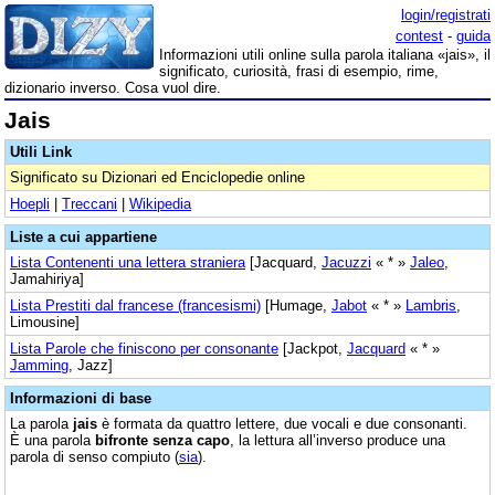
login/registrati
contest
-
guida
Informazioni utili online sulla parola italiana «jais», il
significato, curiosità, frasi di esempio, rime,
dizionario inverso. Cosa vuol dire.
Jais
Utili Link
Significato su Dizionari ed Enciclopedie online
Hoepli
|
Treccani
|
Wikipedia
Liste a cui appartiene
Lista Contenenti una lettera straniera
[Jacquard,
Jacuzzi
« * »
Jaleo
,
Jamahiriya]
Lista Prestiti dal francese (francesismi)
[Humage,
Jabot
« * »
Lambris
,
Limousine]
Lista Parole che finiscono per consonante
[Jackpot,
Jacquard
« * »
Jamming
, Jazz]
Informazioni di base
La parola
jais
è formata da quattro lettere, due vocali e due consonanti.
È una parola
bifronte senza capo
, la lettura all’inverso produce una
parola di senso compiuto (
sia
).