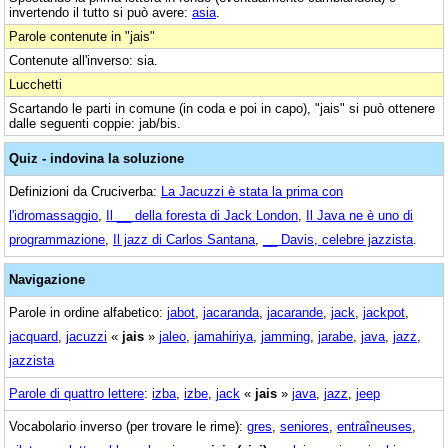
invertendo il tutto si può avere:
asia
.
Parole contenute in "jais"
Contenute all'inverso: sia.
Lucchetti
Scartando le parti in comune (in coda e poi in capo), "jais" si può ottenere
dalle seguenti coppie: jab/bis.
Quiz - indovina la soluzione
Definizioni da Cruciverba:
La Jacuzzi è stata la prima con
l'idromassaggio
,
Il __ della foresta di Jack London
,
Il Java ne è uno di
programmazione
,
Il jazz di Carlos Santana
,
__ Davis, celebre jazzista
.
Navigazione
Parole in ordine alfabetico:
jabot
,
jacaranda
,
jacarande
,
jack
,
jackpot
,
jacquard
,
jacuzzi
«
jais
»
jaleo
,
jamahiriya
,
jamming
,
jarabe
,
java
,
jazz
,
jazzista
Parole di quattro lettere
:
izba
,
izbe
,
jack
«
jais
»
java
,
jazz
,
jeep
Vocabolario inverso (per trovare le rime):
gres
,
seniores
,
entraîneuses
,