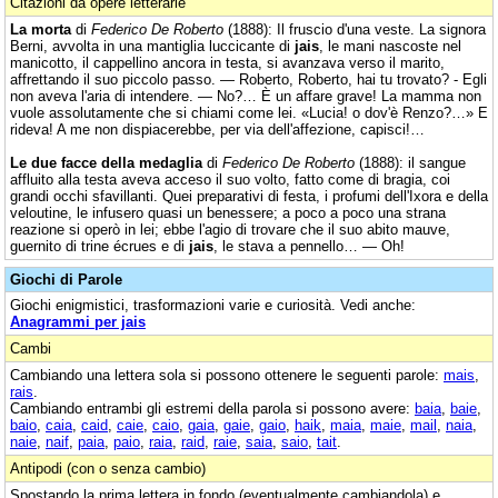
Citazioni da opere letterarie
La morta
di
Federico De Roberto
(1888): Il fruscio d'una veste. La signora
Berni, avvolta in una mantiglia luccicante di
jais
, le mani nascoste nel
manicotto, il cappellino ancora in testa, si avanzava verso il marito,
affrettando il suo piccolo passo. — Roberto, Roberto, hai tu trovato? - Egli
non aveva l'aria di intendere. — No?… È un affare grave! La mamma non
vuole assolutamente che si chiami come lei. «Lucia! o dov'è Renzo?…» E
rideva! A me non dispiacerebbe, per via dell'affezione, capisci!…
Le due facce della medaglia
di
Federico De Roberto
(1888): il sangue
affluito alla testa aveva acceso il suo volto, fatto come di bragia, coi
grandi occhi sfavillanti. Quei preparativi di festa, i profumi dell'Ixora e della
veloutine, le infusero quasi un benessere; a poco a poco una strana
reazione si operò in lei; ebbe l'agio di trovare che il suo abito mauve,
guernito di trine écrues e di
jais
, le stava a pennello… — Oh!
Giochi di Parole
Giochi enigmistici, trasformazioni varie e curiosità. Vedi anche:
Anagrammi per jais
Cambi
Cambiando una lettera sola si possono ottenere le seguenti parole:
mais
,
rais
.
Cambiando entrambi gli estremi della parola si possono avere:
baia
,
baie
,
baio
,
caia
,
caid
,
caie
,
caio
,
gaia
,
gaie
,
gaio
,
haik
,
maia
,
maie
,
mail
,
naia
,
naie
,
naif
,
paia
,
paio
,
raia
,
raid
,
raie
,
saia
,
saio
,
tait
.
Antipodi (con o senza cambio)
Spostando la prima lettera in fondo (eventualmente cambiandola) e