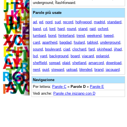
underground, flashforward.
Parole più usate
ad
,
ed
,
nord
,
sud
,
record
,
hollywood
,
madrid
,
standard
,
band
,
cd
,
lord
,
hard
,
round
,
stand
,
raid
,
oxford
,
lumbard
,
bond
,
hinterland
,
trend
,
weekend
,
tweed
,
card
,
apartheid
,
bagdad
,
foulard
,
tabloid
,
underground
,
sound
,
boulevard
,
ciad
,
clochard
,
fard
,
skinhead
,
jihad
,
lsd
,
yard
,
background
,
board
,
viacard
,
polaroid
,
sheffield
,
spread
,
plaid
,
shetland
,
amarcord
,
download
,
nerd
,
quid
,
steward
,
upload
,
blended
,
brand
,
jacquard
.
Navigazione
Per lettera:
Parole C
«
Parole D
»
Parole E
Vedi anche:
Parole che iniziano con D