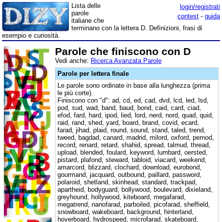
Lista delle
login/registrati
parole
contest
-
guida
italiane che
terminano con la lettera D. Definizioni, frasi di
esempio e curiosità.
Parole che finiscono con D
Vedi anche:
Ricerca Avanzata Parole
Parole per lettera finale
Le parole sono ordinate in base alla lunghezza (prima
le più corte).
Finiscono con "d": ad, cd, ed, cad, dvd, lcd, led, lsd,
pod, sud, wad, band, baud, bond, caid, card, ciad,
efod, fard, hard, ipod, lied, lord, nerd, nord, quad, quid,
raid, rand, shed, yard, board, brand, covid, ecard,
farad, jihad, plaid, round, sound, stand, taled, trend,
tweed, bagdad, canard, madrid, milord, oxford, pernod,
record, renard, retard, shahid, spread, talmud, thread,
upload, blended, foulard, keyword, lumbard, oersted,
pistard, plafond, steward, tabloid, viacard, weekend,
amarcord, blizzard, clochard, download, eurobond,
gourmand, jacquard, outbound, paillard, password,
polaroid, shetland, skinhead, standard, trackpad,
apartheid, bodyguard, bollywood, boulevard, dixieland,
greyhound, hollywood, kiteboard, megafarad,
megatrend, nanofarad, parboiled, picofarad, sheffield,
snowboard, wakeboard, background, hinterland,
hoverboard, hydrospeed, microfarad, skateboard,