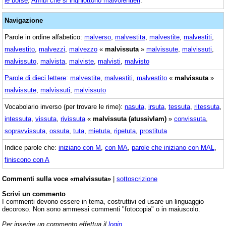
le borse
,
Anfibi che si inghiottono malvolentieri
.
Navigazione
Parole in ordine alfabetico:
malverso
,
malvestita
,
malvestite
,
malvestiti
,
malvestito
,
malvezzi
,
malvezzo
«
malvissuta
»
malvissute
,
malvissuti
,
malvissuto
,
malvista
,
malviste
,
malvisti
,
malvisto
Parole di dieci lettere
:
malvestite
,
malvestiti
,
malvestito
«
malvissuta
»
malvissute
,
malvissuti
,
malvissuto
Vocabolario inverso (per trovare le rime):
nasuta
,
irsuta
,
tessuta
,
ritessuta
,
intessuta
,
vissuta
,
rivissuta
«
malvissuta (atussivlam)
»
convissuta
,
sopravvissuta
,
ossuta
,
tuta
,
mietuta
,
ripetuta
,
prostituta
Indice parole che:
iniziano con M
,
con MA
,
parole che iniziano con MAL
,
finiscono con A
Commenti sulla voce «malvissuta»
|
sottoscrizione
Scrivi un commento
I commenti devono essere in tema, costruttivi ed usare un linguaggio
decoroso. Non sono ammessi commenti "fotocopia" o in maiuscolo.
Per inserire un commento effettua il
login
.