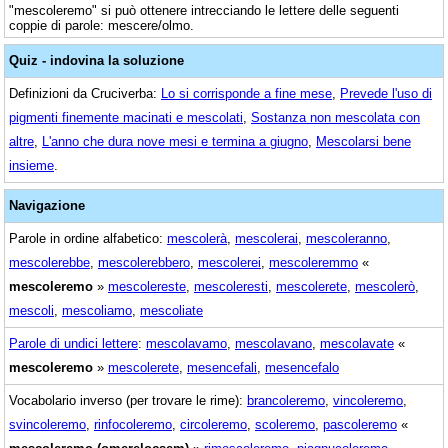
"mescoleremo" si può ottenere intrecciando le lettere delle seguenti
coppie di parole: mescere/olmo.
Quiz - indovina la soluzione
Definizioni da Cruciverba:
Lo si corrisponde a fine mese
,
Prevede l'uso di
pigmenti finemente macinati e mescolati
,
Sostanza non mescolata con
altre
,
L'anno che dura nove mesi e termina a giugno
,
Mescolarsi bene
insieme
.
Navigazione
Parole in ordine alfabetico:
mescolerà
,
mescolerai
,
mescoleranno
,
mescolerebbe
,
mescolerebbero
,
mescolerei
,
mescoleremmo
«
mescoleremo
»
mescolereste
,
mescoleresti
,
mescolerete
,
mescolerò
,
mescoli
,
mescoliamo
,
mescoliate
Parole di undici lettere
:
mescolavamo
,
mescolavano
,
mescolavate
«
mescoleremo
»
mescolerete
,
mesencefali
,
mesencefalo
Vocabolario inverso (per trovare le rime):
brancoleremo
,
vincoleremo
,
svincoleremo
,
rinfocoleremo
,
circoleremo
,
scoleremo
,
pascoleremo
«