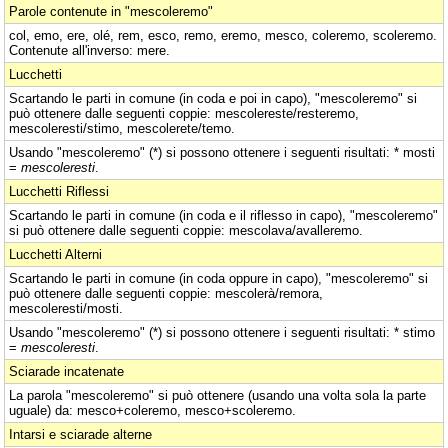
Parole contenute in "mescoleremo"
col, emo, ere, olé, rem, esco, remo, eremo, mesco, coleremo, scoleremo.
Contenute all'inverso: mere.
Lucchetti
Scartando le parti in comune (in coda e poi in capo), "mescoleremo" si
può ottenere dalle seguenti coppie: mescolereste/resteremo,
mescoleresti/stimo, mescolerete/temo.
Usando "mescoleremo" (*) si possono ottenere i seguenti risultati: * mosti
=
mescoleresti
.
Lucchetti Riflessi
Scartando le parti in comune (in coda e il riflesso in capo), "mescoleremo"
si può ottenere dalle seguenti coppie: mescolava/avalleremo.
Lucchetti Alterni
Scartando le parti in comune (in coda oppure in capo), "mescoleremo" si
può ottenere dalle seguenti coppie: mescolerà/remora,
mescoleresti/mosti.
Usando "mescoleremo" (*) si possono ottenere i seguenti risultati: * stimo
=
mescoleresti
.
Sciarade incatenate
La parola "mescoleremo" si può ottenere (usando una volta sola la parte
uguale) da: mesco+coleremo, mesco+scoleremo.
Intarsi e sciarade alterne