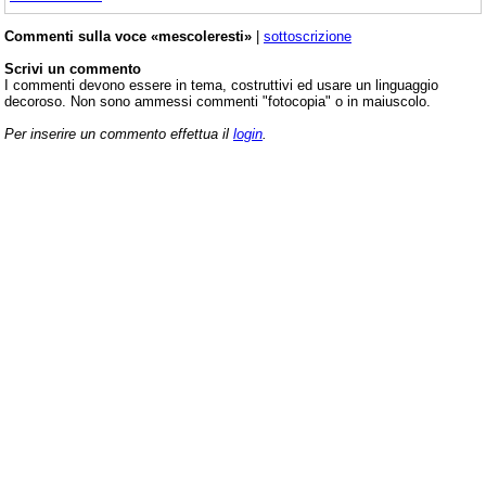
Commenti sulla voce «mescoleresti»
|
sottoscrizione
Scrivi un commento
I commenti devono essere in tema, costruttivi ed usare un linguaggio
decoroso. Non sono ammessi commenti "fotocopia" o in maiuscolo.
Per inserire un commento effettua il
login
.