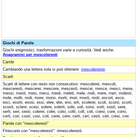
Giochi di Parole
Giochi enigmistici, trasformazioni varie e curiosità. Vedi anche:
Anagrammi per mescoleresti
Cambi
Cambiando una lettera sola si può ottenere:
mescolereste
.
Scarti
Scarti di lettere con resto non consecutivo: mescolerei, mescoli,
mesceresti, mescerei, mescere, mescesti, mescei, mesce, mesci, mese,
messi, mesti, mesi, meco, meoli, meleti, mele, meli, mere, meri, molesti,
mole, molti, moli, more, morsi, morti, mori, mosti, moti, escort, esce,
esci, esorti, esosi, essi, elee, elei, ersi, erti, scolerei, scoli, scorsi, scorti,
scosti, sclere, scesi, solere, solerti, sole, soli, sorsi, sorti, sosti, sere,
serti, seri, sesti, colerei, colei, colsi, colti, colt, coli, coesi, core, corsi,
corti, cori, costi, cosi, coti, cerei, cere, certi, ceri, cesti, ceti, cresi, crei.
Parole con "mescoleresti"
Finiscono con "mescoleresti": rimescoleresti.