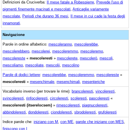
Definizioni da Cruciverba:
Il mese fatale a Robespierre
,
Prevede l'uso di
pigmenti finemente macinati e mescolati
,
Anticaglie variamente
mescolate
,
Periodi che durano 36 mesi
,
Il mese in cui cade la festa degli
innamorati
.
Navigazione
Parole in ordine alfabetico:
mescoleranno
,
mescolerebbe
,
mescolerebbero
,
mescolerei
,
mescoleremmo
,
mescoleremo
,
mescolereste
«
mescoleresti
»
mescolerete
,
mescolerò
,
mescoli
,
mescoliamo
,
mescoliate
,
mescolii
,
mescolino
Parole di dodici lettere
:
mescolerebbe
,
mescoleremmo
,
mescolereste
«
mescoleresti
»
mesenchimale
,
mesenchimali
,
mesenteriche
Vocabolario inverso (per trovare le rime):
brancoleresti
,
vincoleresti
,
svincoleresti
,
rinfocoleresti
,
circoleresti
,
scoleresti
,
pascoleresti
«
mescoleresti (itserelocsem)
»
rimescoleresti
,
piagnucoleresti
,
abbindoleresti
,
dondoleresti
,
ciondoleresti
,
sbrodoleresti
,
grufoleresti
Indice parole che:
iniziano con M
,
con ME
,
parole che iniziano con MES
,
finiscono con I