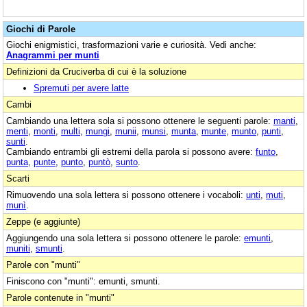
Giochi di Parole
Giochi enigmistici, trasformazioni varie e curiosità. Vedi anche:
Anagrammi per munti
Definizioni da Cruciverba di cui è la soluzione
Spremuti per avere latte
Cambi
Cambiando una lettera sola si possono ottenere le seguenti parole:
manti
,
menti
,
monti
,
multi
,
mungi
,
munii
,
munsi
,
munta
,
munte
,
munto
,
punti
,
sunti
.
Cambiando entrambi gli estremi della parola si possono avere:
funto
,
punta
,
punte
,
punto
,
puntò
,
sunto
.
Scarti
Rimuovendo una sola lettera si possono ottenere i vocaboli:
unti
,
muti
,
munì
.
Zeppe (e aggiunte)
Aggiungendo una sola lettera si possono ottenere le parole:
emunti
,
muniti
,
smunti
.
Parole con "munti"
Finiscono con "munti": emunti, smunti.
Parole contenute in "munti"