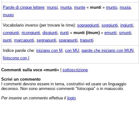
Parole di cinque lettere
:
munsi
,
munta
,
munte
«
munti
»
munto
,
muoia
,
muoio
Vocabolario inverso (per trovare le rime):
sopraggiunti
,
soggiunti
,
ingiunti
,
congiunti
,
ricongiunti
,
disgiunti
,
riunti
«
munti (itnum)
»
emunti
,
smunti
,
punti
,
marcapunti
,
segnapunti
,
sparapunti
,
trapunti
Indice parole che:
iniziano con M
,
con MU
,
parole che iniziano con MUN
,
finiscono con I
Commenti sulla voce «munti»
|
sottoscrizione
Scrivi un commento
I commenti devono essere in tema, costruttivi ed usare un linguaggio
decoroso. Non sono ammessi commenti "fotocopia" o in maiuscolo.
Per inserire un commento effettua il
login
.