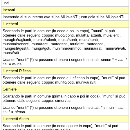
unti.
Incastri
Inserendo al suo interno ove si ha MUoveNTI; con gola si ha MUgolaNTI.
Lucchetti
Scartando le parti in comune (in coda e poi in capo), "munti" si può
ottenere dalle seguenti coppie: muco/conti, mulatta/lattanti, mule/lenti,
muraglia/raglianti, murale/ralenti, musa/santi, muse/senti,
musona/sonanti, muta/tanti, mute/tenti, muti/tinti, muto/tonti,
mungesti/gestiti, mungo/goti, munimmo/immoti, munirà/irati, muniva/ivati,
munsi/siti.
Usando "munti" (*) si possono ottenere i seguenti risultati: simun * =
siti
; *
tisi =
munsi
.
Lucchetti Riflessi
Scartando le parti in comune (in coda e il riflesso in capo), "munti" si può
ottenere dalle seguenti coppie: munito/otiti, muniva/aviti.
Cerniere
Scartando le parti in comune (prima in capo e poi in coda), "munti" si può
ottenere dalle seguenti coppie: simun/tisi.
Usando "munti" (*) si possono ottenere i seguenti risultati: * simun =
tisi
;
tisi * =
simun
.
Lucchetti Alterni
Scartando le parti in comune (in coda oppure in capo), "munti" si può