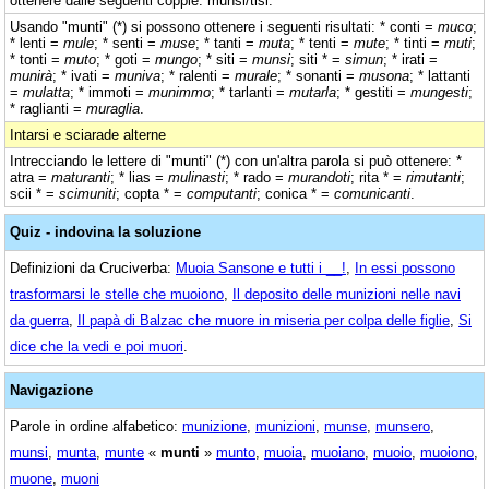
ottenere dalle seguenti coppie: munsi/tisi.
Usando "munti" (*) si possono ottenere i seguenti risultati: * conti =
muco
;
* lenti =
mule
; * senti =
muse
; * tanti =
muta
; * tenti =
mute
; * tinti =
muti
;
* tonti =
muto
; * goti =
mungo
; * siti =
munsi
; siti * =
simun
; * irati =
munirà
; * ivati =
muniva
; * ralenti =
murale
; * sonanti =
musona
; * lattanti
=
mulatta
; * immoti =
munimmo
; * tarlanti =
mutarla
; * gestiti =
mungesti
;
* raglianti =
muraglia
.
Intarsi e sciarade alterne
Intrecciando le lettere di "munti" (*) con un'altra parola si può ottenere: *
atra =
maturanti
; * lias =
mulinasti
; * rado =
murandoti
; rita * =
rimutanti
;
scii * =
scimuniti
; copta * =
computanti
; conica * =
comunicanti
.
Quiz - indovina la soluzione
Definizioni da Cruciverba:
Muoia Sansone e tutti i __!
,
In essi possono
trasformarsi le stelle che muoiono
,
Il deposito delle munizioni nelle navi
da guerra
,
Il papà di Balzac che muore in miseria per colpa delle figlie
,
Si
dice che la vedi e poi muori
.
Navigazione
Parole in ordine alfabetico:
munizione
,
munizioni
,
munse
,
munsero
,
munsi
,
munta
,
munte
«
munti
»
munto
,
muoia
,
muoiano
,
muoio
,
muoiono
,
muone
,
muoni