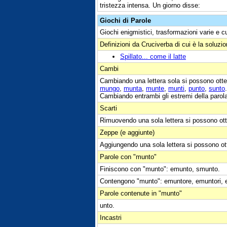
tristezza intensa. Un giorno disse:
Giochi di Parole
Giochi enigmistici, trasformazioni varie e c
Definizioni da Cruciverba di cui è la soluzi
Spillato... come il latte
Cambi
Cambiando una lettera sola si possono otte
mungo
,
munta
,
munte
,
munti
,
punto
,
sunto
.
Cambiando entrambi gli estremi della parol
Scarti
Rimuovendo una sola lettera si possono ott
Zeppe (e aggiunte)
Aggiungendo una sola lettera si possono ot
Parole con "munto"
Finiscono con "munto": emunto, smunto.
Contengono "munto": emuntore, emuntori, e
Parole contenute in "munto"
unto.
Incastri