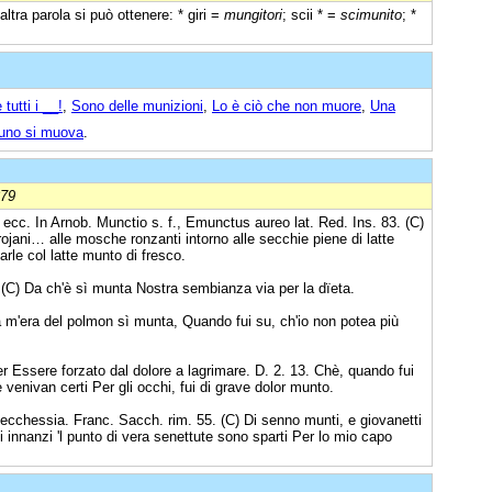
altra parola si può ottenere: * giri =
mungitori
; scii * =
scimunito
; *
utti i __!
,
Sono delle munizioni
,
Lo è ciò che non muore
,
Una
uno si muova
.
879
, ecc. In Arnob. Munctio s. f., Emunctus aureo lat. Red. Ins. 83. (C)
jani… alle mosche ronzanti intorno alle secchie piene di latte
rle col latte munto di fresco.
 (C) Da ch'è sì munta Nostra sembianza via per la dïeta.
a m'era del polmon sì munta, Quando fui su, ch'io non potea più
er Essere forzato dal dolore a lagrimare. D. 2. 13. Chè, quando fui
e venivan certi Per gli occhi, fui di grave dolor munto.
ecchessia. Franc. Sacch. rim. 55. (C) Di senno munti, e giovanetti
i innanzi 'l punto di vera senettute sono sparti Per lo mio capo