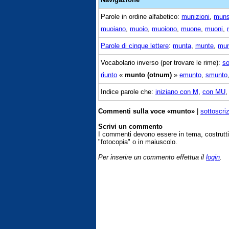
Parole in ordine alfabetico:
munizioni
,
mun
muoiano
,
muoio
,
muoiono
,
muone
,
muoni
,
Parole di cinque lettere
:
munta
,
munte
,
mun
Vocabolario inverso (per trovare le rime):
so
riunto
«
munto (otnum)
»
emunto
,
smunto
Indice parole che:
iniziano con M
,
con MU
Commenti sulla voce «munto»
|
sottoscri
Scrivi un commento
I commenti devono essere in tema, costrut
"fotocopia" o in maiuscolo.
Per inserire un commento effettua il
login
.