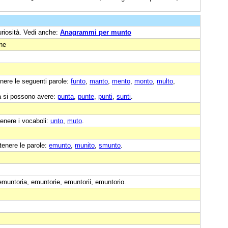
uriosità. Vedi anche:
Anagrammi per munto
one
nere le seguenti parole:
funto
,
manto
,
mento
,
monto
,
multo
,
a si possono avere:
punta
,
punte
,
punti
,
sunti
.
enere i vocaboli:
unto
,
muto
.
tenere le parole:
emunto
,
munito
,
smunto
.
muntoria, emuntorie, emuntorii, emuntorio.