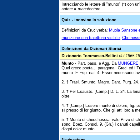
Intrecciando le lettere di "munto" (*) con un'
antere =
manutentore
.
Quiz - indovina la soluzione
Definizioni da Cruciverba:
Muoia Sansone e t
munizione con traiettoria visibile
,
Che ness
Definizioni da Dizionari Storici
Dizionario Tommaseo-Bellini
del 1865-1
Munto
- Part. pass. e Agg. Da
MUNGERE
Quel greco poeta… paragona i Greci ed i Tro
munto. E Esp. nat. 4. Esser necessario lava
2. † Trasl. Smunto, Magro. Dant. Purg. 24.
3. † Per Esausto. [Camp.] D. 1. 24. La len
oltre.
4. † [Camp.] Essere munto di dolore, fig. p
sì presso di lor giunto, Che gli atti loro a m
5. † Munto di checchessia, vale Privo di ch
sono. Boez. Consol. 9. (Gh.) I canuti capell
d'ogni color munto.
Navigazione