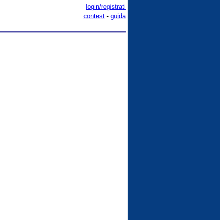
login/registrati
.
contest
-
guida