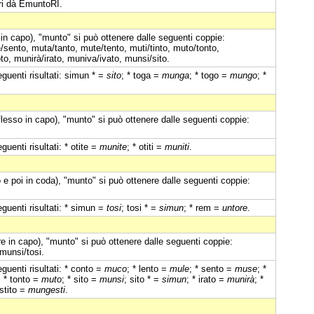
eri dà EmuntoRI.
 in capo), "munto" si può ottenere dalle seguenti coppie:
ento, muta/tanto, mute/tento, muti/tinto, muto/tonto,
, munirà/irato, muniva/ivato, munsi/sito.
guenti risultati: simun * =
sito
; * toga =
munga
; * togo =
mungo
; *
iflesso in capo), "munto" si può ottenere dalle seguenti coppie:
uenti risultati: * otite =
munite
; * otiti =
muniti
.
 e poi in coda), "munto" si può ottenere dalle seguenti coppie:
guenti risultati: * simun =
tosi
; tosi * =
simun
; * rem =
untore
.
e in capo), "munto" si può ottenere dalle seguenti coppie:
munsi/tosi.
guenti risultati: * conto =
muco
; * lento =
mule
; * sento =
muse
; *
; * tonto =
muto
; * sito =
munsi
; sito * =
simun
; * irato =
munirà
; *
estito =
mungesti
.