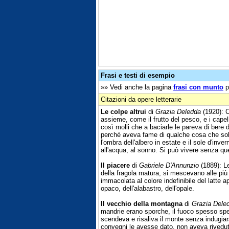
Frasi e testi di esempio
»» Vedi anche la pagina
frasi con munto
p
Citazioni da opere letterarie
Le colpe altrui
di
Grazia Deledda
(1920): C
assieme, come il frutto del pesco, e i capelli 
così molli che a baciarle le pareva di bere 
perché aveva fame di qualche cosa che solo
l'ombra dell'albero in estate e il sole d'inv
all'acqua, al sonno. Si può vivere senza 
Il piacere
di
Gabriele D'Annunzio
(1889): Le
della fragola matura, si mescevano alle più 
immacolata al colore indefinibile del latte 
opaco, dell'alabastro, dell'opale.
Il vecchio della montagna
di
Grazia Dele
mandrie erano sporche, il fuoco spesso spen
scendeva e risaliva il monte senza indugiars
convegni le avesse dato, non aveva rivedut