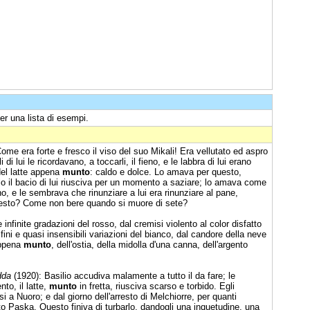
er una lista di esempi.
ome era forte e fresco il viso del suo Mikali! Era vellutato ed aspro
di lui le ricordavano, a toccarli, il fieno, e le labbra di lui erano
del latte appena
munto
: caldo e dolce. Lo amava per questo,
 il bacio di lui riusciva per un momento a saziare; lo amava come
erno, e le sembrava che rinunziare a lui era rinunziare al pane,
questo? Come non bere quando si muore di sete?
 infinite gradazioni del rosso, dal cremisi violento al color disfatto
fini e quasi insensibili variazioni del bianco, dal candore della neve
appena
munto
, dell'ostia, della midolla d'una canna, dell'argento
dda
(1920): Basilio accudiva malamente a tutto il da fare; le
to, il latte,
munto
in fretta, riusciva scarso e torbido. Egli
i a Nuoro; e dal giorno dell'arresto di Melchiorre, per quanti
o Paska. Questo finiva di turbarlo, dandogli una inquetudine, una