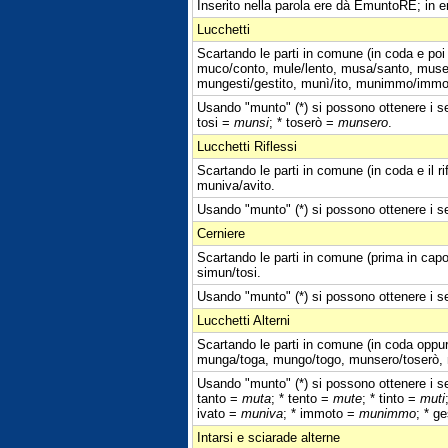
Inserito nella parola ere dà EmuntoRE; in 
Lucchetti
Scartando le parti in comune (in coda e poi
muco/conto, mule/lento, musa/santo, muse/s
mungesti/gestito, munì/ito, munimmo/immoto
Usando "munto" (*) si possono ottenere i se
tosi =
munsi
; * toserò =
munsero
.
Lucchetti Riflessi
Scartando le parti in comune (in coda e il r
muniva/avito.
Usando "munto" (*) si possono ottenere i seg
Cerniere
Scartando le parti in comune (prima in capo
simun/tosi.
Usando "munto" (*) si possono ottenere i se
Lucchetti Alterni
Scartando le parti in comune (in coda oppur
munga/toga, mungo/togo, munsero/toserò, 
Usando "munto" (*) si possono ottenere i se
tanto =
muta
; * tento =
mute
; * tinto =
muti
ivato =
muniva
; * immoto =
munimmo
; * g
Intarsi e sciarade alterne