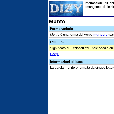
Informazioni utili on
«mungere», definizio
Munto
Forma verbale
Munto
è una forma del verbo
mungere
(par
Utili Link
Significato su Dizionari ed Enciclopedie onl
Hoepli
Informazioni di base
La parola
munto
è formata da cinque letter