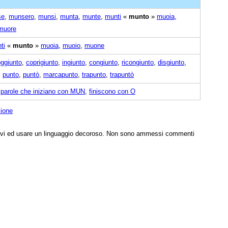
se
,
munsero
,
munsi
,
munta
,
munte
,
munti
«
munto
»
muoia
,
muore
ti
«
munto
»
muoia
,
muoio
,
muone
ggiunto
,
coprigiunto
,
ingiunto
,
congiunto
,
ricongiunto
,
disgiunto
,
,
punto
,
puntò
,
marcapunto
,
trapunto
,
trapuntò
,
parole che iniziano con MUN
,
finiscono con O
zione
tivi ed usare un linguaggio decoroso. Non sono ammessi commenti